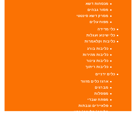
מכסחות דשא
מסור גבהים
מסרק דשא סינטטי
מפוח עלים
כלי מדידה
כלי שינוע ועגלות
כליבות וקלאמרות
כליבות בורג
כליבות מהירות
כליבות צינור
כליבות ריתוך
כלים ידניים
ארגז כלים מזווד
מברגים
מפסלות
מפתח שבדי
פלאיירים וצבתות
קליפר / קליבר / זחון
כלים לחשמלאים
להבים ומתכלים
דיבלים וברגים