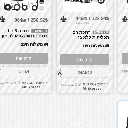
122.94$ / 446₪
250.92$ / 964₪
148.28$
רתכת 5 ב 1
EXPIRED
רתכת רב
EXPIRED
MIG200 HITBOX לריתוך
תכליתית ללא גז
ולסים
אלומיניום,נירוסטה וברזל
HITBOX HBM1200 3 in 1
🚛 משלוח חינם
🚛 משלוח חינם
ARC TIG MIG DC
MIG TIG MMA
לרכישה
לרכישה
OT14
24AN12
רתכת MIG CO2
3 שנים ago
רתכת MIG CO2
3 שנים ago
AliExpress
AliExpress