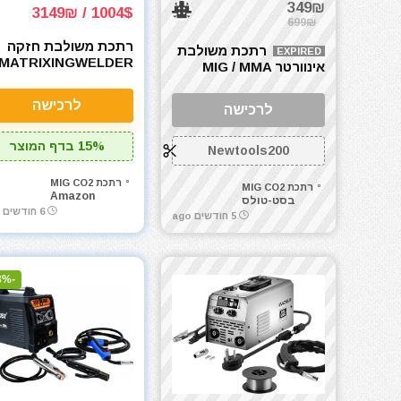
349₪
1004$ / 3149₪
699₪
רתכת משולבת חזקה
רתכת משולבת
EXPIRED
MATRIXINGWELDER
אינוורטר MIG / MMA
TIG-205 PRO AC/DC
APEX – רתכות וציוד
TIG Welder 200Amp
לרכישה
לרכישה
with Pulse, with LED
splay, Aluminum TIG
Welding Machine
15% בדף המוצר
Newtools200
10V/220V with HF/Lift
TIG/Stick/MMA/SPOT
רתכת MIG CO2
רתכת MIG CO2
Amazon
בסט-טולס
6 חודשים ago
5 חודשים ago
-23%