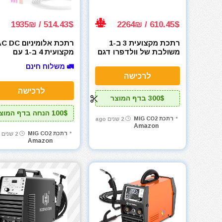
514.43$ / 1935₪
610.45$ / 2264₪
רתכת מקצועית 3 ב-1
רתכת אלומיניום DC
משולבת של וולדפרו דגם
מקצועית 4 ב-1 עם
"Weldpro 200 Amp
פולסים 4HZXVOGEN
🚛 משלוח חינם
200A AC TIG Welder
Inverter Multi Process
לרכישה
TIG/Stick/Spot/Pulse
Welder
לרכישה
300$ בדף המוצר
100$ הנחה בדף המוצר
רתכת MIG CO2
2 שנים ago
Amazon
רתכת MIG CO2
2 שנים ago
Amazon