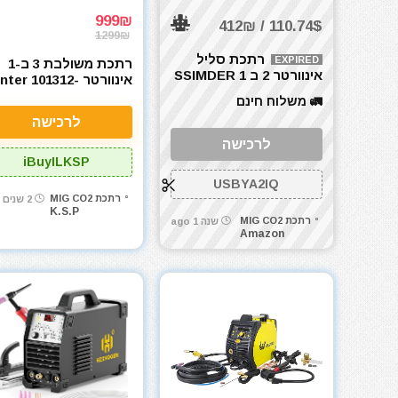
999₪
110.74$ / 412₪
1299₪
רתכת סליל
EXPIRED
רתכת משולבת 3 ב-1
אינוורטר 2 ב 1 SSIMDER
אינוורטר ter 101312
MIG / Inverter 140A
001 250A
🚛 משלוח חינם
לרכישה
לרכישה
iBuyILKSP
USBYA2IQ
רתכת MIG CO2
2 שנים ago
K.S.P
רתכת MIG CO2
שנה 1 ago
Amazon