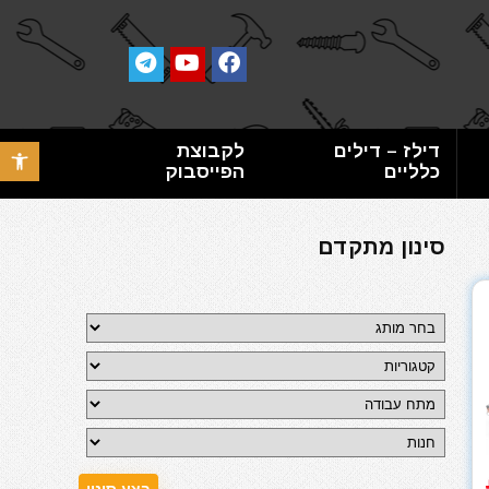
דילז – דילים
לקבוצת
פתח סרגל 
כלליים
הפייסבוק
סינון מתקדם