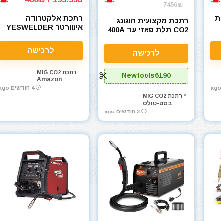
7456₪
ת
רתכת אלקטרודה
רתכת מקצועית הוגונג
אינוורטר YESWELDER
CO2 תלת פאזי עד 400A
205Amp 110V/220V
עם מזין חיצוני יחידת מזין
MMA ARC
סליל ניידת Hugong
לרכישה
לרכישה
רתכת MIG CO2
Newtools6190
Amazon
4 חודשים ago
רתכת MIG CO2
בסט-טולס
3 חודשים ago