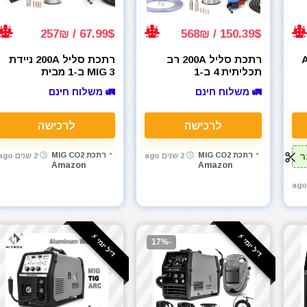
67.99$ / 257₪
150.39$ / 568₪
AC 
רתכת סליל 200A רב
רתכת סליל 200A ניידת
תכליתית 4 ב-1
MIG 3 ב-1 מבית
HZXVOGEN
HZXVOGEN 200A 4 in 1
🚛 משלוח חינם
🚛 משלוח חינם
Multi-process
110V/220V
לרכישה
לרכישה
רתכת MIG CO2
רתכת MIG CO2
2 שנים ago
2 שנים ago
Amazon
Amazon
דיל יומי ⚡️
דיל יומי ⚡️
-17%