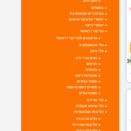
מקדחים
בשמים
גנרטורים ותחנות כח
חומרי הדבקה ואיטום
חומרי ניקוי
טרימר / ראוטר
כרסומים לטרימר / ראוטר
כלי אינסטלציה
כלי גינון
גוזם גדר חיה
חרמש
מזמרה
מכסחות דשא
מסור גבהים
מסרק דשא סינטטי
מפוח עלים
כלי מדידה
כלי שינוע ועגלות
כליבות וקלאמרות
כליבות בורג
כליבות מהירות
כליבות צינור