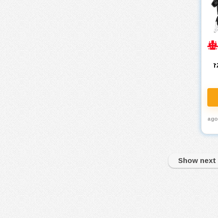
ז
12
Show next