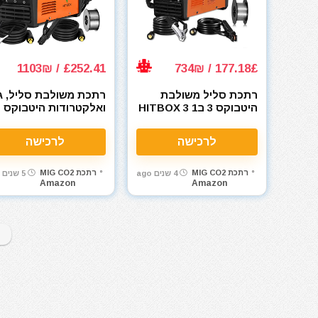
£252.41 / 1103₪
177.18£ / 734₪
רתכת סליל משולבת
רתכת משולבת סליל, ג
היטבוקס 3 ב1 HITBOX 3
ואלקטרודות היטבוקס
HITBOX MIG Welder
in 1 Portable MIG
0A 220V Mini Inverter
Welder Gasless 130A
לרכישה
לרכישה
240V
רתכת MIG CO2
רתכת MIG CO2
4 שנים ago
5 שנים ago
Amazon
Amazon