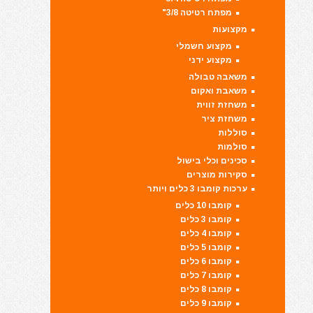
מפתח רטיטה 3/8"
מקצועות
מקצוע חשמלי
מקצוע ידני
משאבה טבולה
משאבת ואקום
משחזת זווית
משחזת ציר
סוללות
סולמות
סכינים וכלי בישול
סקירות מוצרים
ערכות קומבו 3 כלים ויותר
קומבו 10 כלים
קומבו 3 כלים
קומבו 4 כלים
קומבו 5 כלים
קומבו 6 כלים
קומבו 7 כלים
קומבו 8 כלים
קומבו 9 כלים