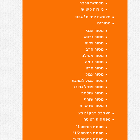
מלטשת עכבר
ניירות ליטוש
מלטשת קירות / גבס
מסורים
מסור אנכי
מסור גרונג
מסור וידיה
מסור חרב
מסור מסילה
מסור נימה
מסור סרט
מסור עגול
מסור עגול למתכת
מסור פנדל גרונג
מסור שולחני
מסור שורף
מסור שרשרת
מערבל דבק / צבע
מפתחות רטיטה
מפתח רטיטה 1"
מפתח רטיטה 1/2"
מפתח רטיטה 3/4"