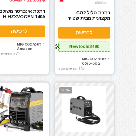
6500₪
רתכת אינברטר משולב
רתכת סליל CO2
H HZXVOGEN 140A
מקצועית מבית שטייר
MIG Welder – 3-in-1
ספרד STAYER
MIG200MULTI
לרכישה
לרכישה
רתכת MIG CO2
Newtools3490
Amazon
3 חודשים ago
רתכת MIG CO2
בסט-טולס
2 חודשים ago
-50%