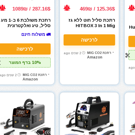
287.16$ / 1089₪
125.36$ / 469₪
רתכת סליל חוט ללא גז
רתכת משולבת 6 ב-1 מיג
HITBOX 3 In 1 Mig
סליל, טיג ואלקטרונית
Hun-
HZXVOGEN 250A
Welder ARC Lift Tig
🚛 משלוח חינם
Aluminum MIG Welder
Mig Gasless 120A Flux
לרכישה
6 in 1
Core Wire IGBT
HBM1200
לרכישה
רתכת MIG CO2
2 שנים ago
Amazon
10% בדף המוצר
רתכת MIG CO2
2 שנים ago
Amazon