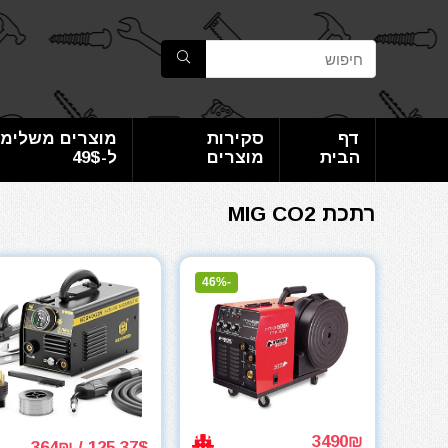
דף
סקירות
מוצרים משלימי
הבית
מוצרים
ל-49$
רתכת MIG CO2
-46%
3490₪
125.37$ / 364₪