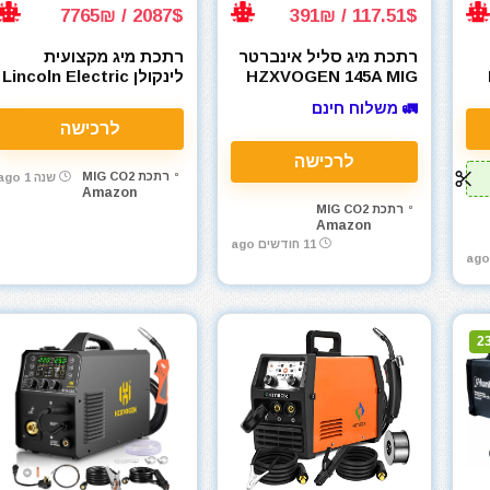
2087$ / 7765₪
117.51$ / 391₪
רתכת מיג סליל אינברטר
רתכת מיג מקצועית
HZXVOGEN 145A MIG
לינקולן Lincoln Electric
Power MIG 211i K6080-
Welder 110V/220V Flux
🚛 משלוח חינם
1
Core
לרכישה
Di
לרכישה
רתכת MIG CO2
שנה 1 ago
Amazon
1
רתכת MIG CO2
Amazon
11 חודשים ago