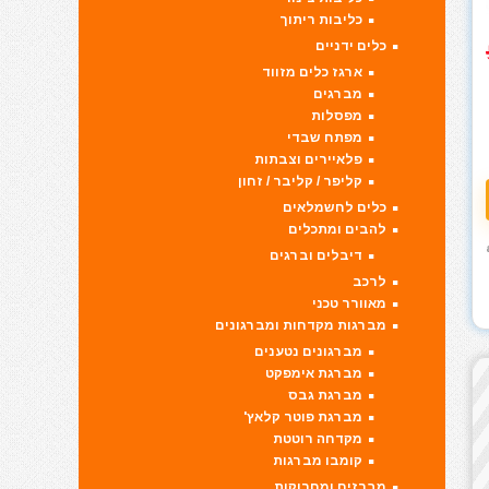
כליבות ריתוך
כלים ידניים
ארגז כלים מזווד
מברגים
מפסלות
מפתח שבדי
פלאיירים וצבתות
קליפר / קליבר / זחון
כלים לחשמלאים
להבים ומתכלים
דיבלים וברגים
לרכב
מאוורר טכני
מברגות מקדחות ומברגונים
מברגונים נטענים
מברגת אימפקט
מברגת גבס
מברגת פוטר קלאץ'
מקדחה רוטטת
קומבו מברגות
מברזים ומחרוקות