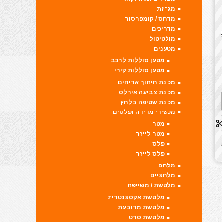
מגרזת
מדחס / קומפרסור
מדריכים
מולטיטול
מטענים
מטען סוללות לרכב
מטען סוללות קירי
מכונת חיתוך אריחים
מכונת צביעה אירלס
מכונת שטיפה בלחץ
מכשירי מדידה ופלסים
מטר
מטר לייזר
פלס
פלס לייזר
מלחם
מלחציים
מלטשת / משייפת
מלטשת אקסצנטרית
מלטשת מרובעת
מלטשת סרט