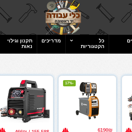
ם
כל
מדריכים
תקנון וגילוי
הקטגוריות
נאות
-17%
6190₪
155.58$ / 466₪