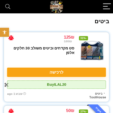
ביטים
פתח סרגל 
125₪
-31%
180₪
סט מקדחים וביטים משולב 30 חלקים
אלפן
לרכישה
BuyILAL20
ביטים
שבוע 1 ago
ToolHouse
50₪
-37%