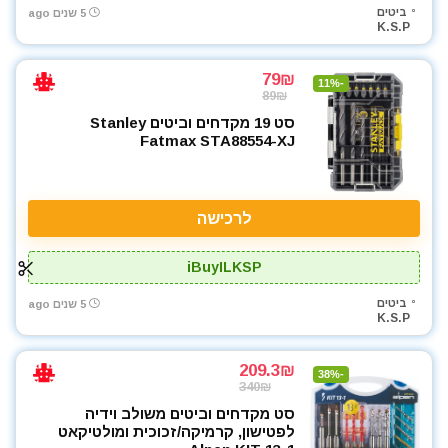
ביטים
5 שנים ago
K.S.P
79₪
-11%
89₪
סט 19 מקדחים וביטים Stanley
Fatmax STA88554-XJ
לרכישה
iBuyILKSP
ביטים
5 שנים ago
K.S.P
209.3₪
-38%
340₪
סט מקדחים וביטים משולב וידיה
לפטישון, קרמיקה/זכוכית ומולטיקאט