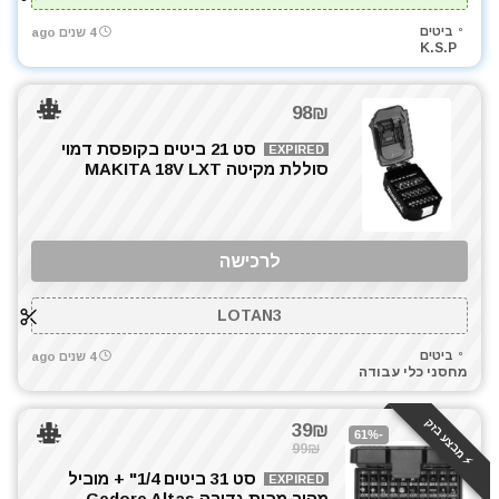
ביטים
4 שנים ago
K.S.P
98₪
סט 21 ביטים בקופסת דמוי
EXPIRED
סוללת מקיטה MAKITA 18V LXT
לרכישה
LOTAN3
ביטים
4 שנים ago
מחסני כלי עבודה
⚡️ מבצע בזק
39₪
-61%
99₪
סט 31 ביטים 1/4" + מוביל
EXPIRED
מהיר מבית גדורה Gedore Altas