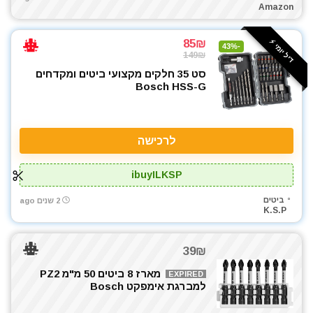
Amazon
85₪
דיל יומי ⚡️
-43%
149₪
סט 35 חלקים מקצועי ביטים ומקדחים
Bosch HSS-G
לרכישה
ibuyILKSP
ביטים
2 שנים ago
K.S.P
39₪
מארז 8 ביטים 50 מ"מ PZ2
EXPIRED
למברגת אימפקט Bosch