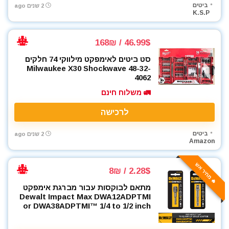
ביטים
2 שנים ago
K.S.P
46.99$ / 168₪
סט ביטים לאימפקט מילווקי 74 חלקים
Milwaukee X30 Shockwave 48-32-
4062
🚛 משלוח חינם
לרכישה
ביטים
2 שנים ago
Amazon
🔥 מחיר אש
2.28$ / 8₪
מתאם לבוקסות עבור מברגת אימפקט
Dewalt Impact Max DWA12ADPTMI
or DWA38ADPTMI™ 1/4 to 1/2 inch