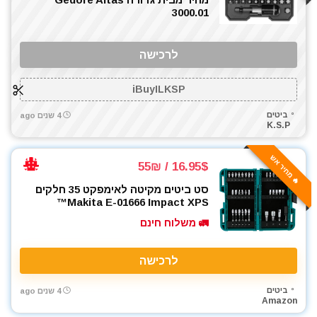
3000.01
לרכישה
iBuyILKSP
ביטים
4 שנים ago
K.S.P
🔥 מחיר אש
16.95$ / 55₪
סט ביטים מקיטה לאימפקט 35 חלקים
Makita E-01666 Impact XPS™
🚛 משלוח חינם
לרכישה
ביטים
4 שנים ago
Amazon