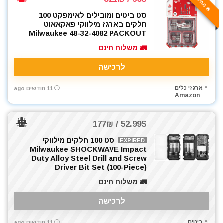
🔥 מחיר אש
סט ביטים ומובילים לאימפקט 100
חלקים בארגז מילווקי פאקאאוט
Milwaukee 48-32-4082 PACKOUT
🚛 משלוח חינם
לרכישה
ארגזי כלים
11 חודשים ago
Amazon
52.99$ / 177₪
סט 100 חלקים מילווקי
EXPIRED
Milwaukee SHOCKWAVE Impact
Duty Alloy Steel Drill and Screw
Driver Bit Set (100-Piece)
🚛 משלוח חינם
לרכישה
ביטים
11 חודשים ago