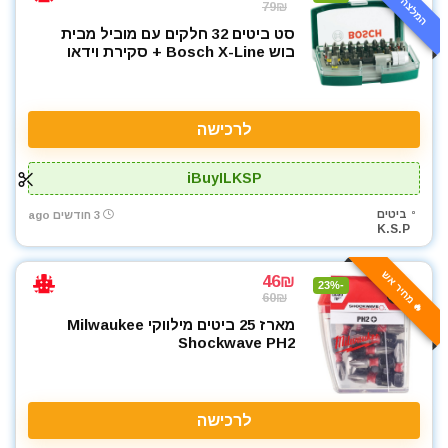
המלצה אישית
79₪
סט ביטים 32 חלקים עם מוביל מבית
בוש Bosch X-Line + סקירת וידאו
לרכישה
iBuyILKSP
ביטים
3 חודשים ago
K.S.P
🔥 מחיר אש
46₪
-23%
60₪
מארז 25 ביטים מילווקי Milwaukee
Shockwave PH2
לרכישה