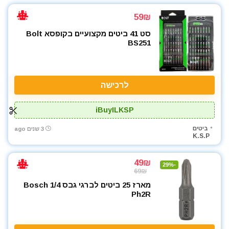
59₪
סט 41 ביטים מקצועיים בקופסא Bolt
BS251
לרכישה
iBuyILKSP
ביטים
3 שנים ago
K.S.P
49₪
-29%
69₪
מארז 25 ביטים לברגי גבס Bosch 1/4
Ph2R