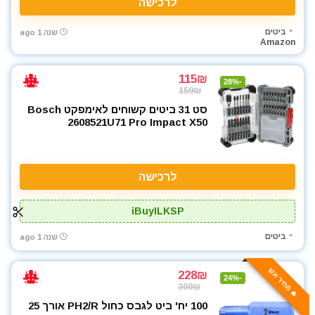
לרכישה
ביטים
שנה 1 ago
Amazon
115₪
-28%
159₪
סט 31 ביטים קשוחים לאימפקט Bosch
2608521U71 Pro Impact X50
לרכישה
iBuyILKSP
ביטים
שנה 1 ago
🔥 מחיר אש
228₪
-24%
300₪
100 יח' ביט לגבס כחול PH2/R אורך 25