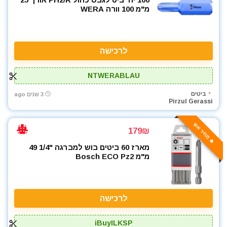
מ"מ 100 וורה WERA
לרכישה
NTWERABLAU
ביטים
3 שנים ago
Pirzul Gerassi
🔥 מחיר אש
179₪
מארז 60 ביטים בוש למברגה "1/4 49
מ"מ Bosch ECO Pz2
לרכישה
iBuyILKSP