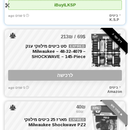
iBuyILKSP
ביטים
5 שנים ago
K.S.P
דיל יומי ⚡️
69$ / 213₪
סט ביטים מילווקי ענק
EXPIRED
Milwaukee – 48-32-4079 –
SHOCKWAVE – 145-Piece
לרכישה
ביטים
5 שנים ago
Amazon
🔥 מחיר אש
40₪
-33%
60₪
מארז 25 ביטים מילווקי
EXPIRED
Milwaukee Shockwave PZ2