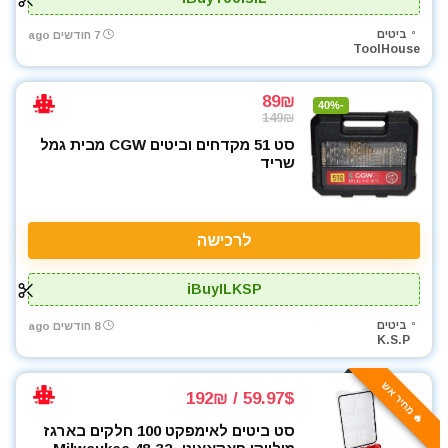
ביטים
7 חודשים ago
ToolHouse
89₪
-40%
149₪
סט 51 מקדחים וביטים CGW מבית גמל
שריד
לרכישה
iBuyILKSP
ביטים
8 חודשים ago
K.S.P
🔥 מחיר אש
59.97$ / 192₪
סט ביטים לאימפקט 100 חלקים בארגז