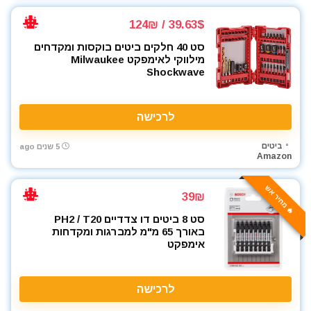
39.63$ / 124₪
סט 40 חלקים ביטים בוקסות ומקדחים
מילווקי לאימפקט Milwaukee
Shockwave
לרכישה
ביטים
5 שנים ago
Amazon
🔥 מחיר אש
39₪
סט 8 ביטים דו צדדיים PH2 / T20
באורך 65 מ"מ למברגות ומקדחות
אימפקט
לרכישה