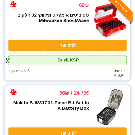
🔥 מחיר אש
69₪
סט ביטים אימפקט מילווקי 32 חלקים
Milwaukee ShockWave
לרכישה
iBuyILKSP
ביטים
5 שנים ago
K.S.P
24.75€ / 96₪
Makita B-68317 31-Piece Bit Set In
A Battery Box
לרכישה