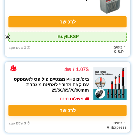
לרכישה
iBuyILKSP
ביטים
3 שנים ago
K.S.P
1.07$ / 4₪
ביט/ים PH2 מגנטיים פיליפס לאימפקט
עם קצה מחורץ לאחיזה מוגברת
25/50/65/70/90mm
🚛 משלוח חינם
לרכישה
ביטים
3 שנים ago
AliExpress