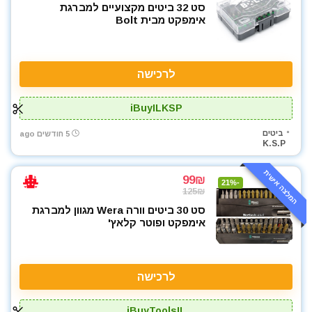
סט 32 ביטים מקצועיים למברגת
אימפקט מבית Bolt
לרכישה
iBuyILKSP
ביטים
5 חודשים ago
K.S.P
המלצה אישית
99₪
-21%
125₪
סט 30 ביטים וורה Wera מגוון למברגת
אימפקט ופוטר קלאץ'
לרכישה
iBuyToolsIL