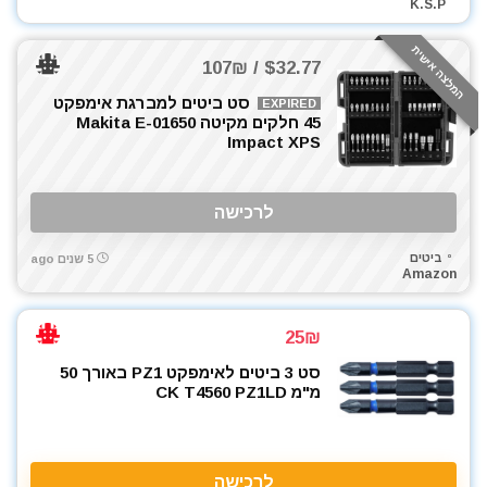
K.S.P
המלצה אישית
$32.77 / 107₪
סט ביטים למברגת אימפקט
EXPIRED
45 חלקים מקיטה Makita E-01650
Impact XPS
לרכישה
ביטים
5 שנים ago
Amazon
25₪
סט 3 ביטים לאימפקט PZ1 באורך 50
מ"מ CK T4560 PZ1LD
לרכישה