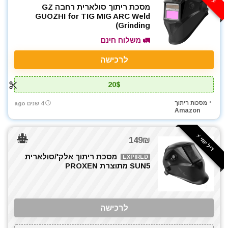
מסכת ריתוך סולארית רחבה GZ
GUOZHI for TIG MIG ARC Weld
Grinding)
🚛 משלוח חינם
לרכישה
20$
מסכות ריתוך
4 שנים ago
Amazon
דיל יומי ⚡️
149₪
מסכת ריתוך אלק'/סולארית
EXPIRED
SUN5 מתוצרת PROXEN
לרכישה