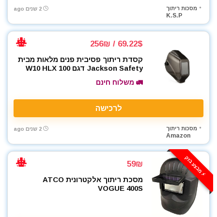
מסכות ריתוך
2 שנים ago
K.S.P
69.22$ / 256₪
קסדת ריתוך פסיבית פנים מלאות מבית
Jackson Safety דגם W10 HLX 100
🚛 משלוח חינם
לרכישה
מסכות ריתוך
2 שנים ago
Amazon
⚡️ מבצע בזק
59₪
מסכת ריתוך אלקטרונית ATCO
VOGUE 400S