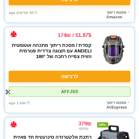
מסכות ריתוך
10 חודשים ago
Amazon
51.87$ / 174₪
קסדת / מסכת ריתוך מתכהה אוטומטית
ANDELI עם תצוגה צדדית פנורמית
וזווית צפייה רחבה של 180°
לרכישה
AFFJS5
מסכות ריתוך
שנה 1 ago
AliExpress
379₪
-24%
499₪
רתכת אלקטרודה סינרגטית חד פאזית