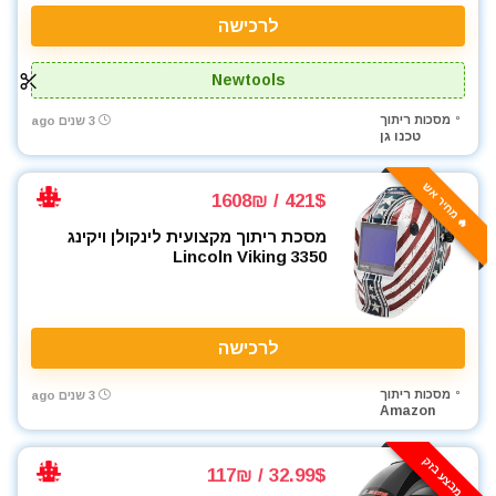
לרכישה
Newtools
מסכות ריתוך
3 שנים ago
טכנו גן
🔥 מחיר אש
421$ / 1608₪
מסכת ריתוך מקצועית לינקולן ויקינג
Lincoln Viking 3350
לרכישה
מסכות ריתוך
3 שנים ago
Amazon
⚡️ מבצע בזק
32.99$ / 117₪