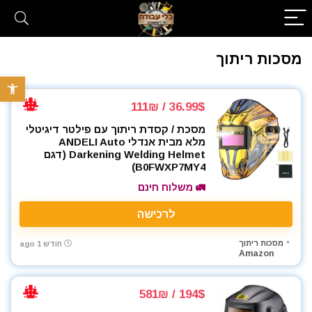
מסכות ריתוך
פתח סרגל 
36.99$ / 111₪
מסכת / קסדת ריתוך עם פילטר דיגיטלי
מלא מבית אנדלי ANDELI Auto
Darkening Welding Helmet (דגם
B0FWXP7MY4)
🚛 משלוח חינם
לרכישה
מסכות ריתוך
חודש 1 ago
Amazon
194$ / 581₪