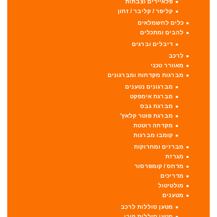
פלאיירים וצבתות
קליפר / קליבר / זחון
כלים לחשמלאים
להבים ומתכלים
דיבלים וברגים
לרכב
מאוורר טכני
מברגות מקדחות ומברגונים
מברגונים נטענים
מברגת אימפקט
מברגת גבס
מברגת פוטר קלאץ'
מקדחה רוטטת
קומבו מברגות
מברזים ומחרוקות
מגרזת
מדחס / קומפרסור
מדריכים
מולטיטול
מטענים
מטען סוללות לרכב
מטען סוללות קירי