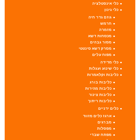
כלי אינסטלציה
כלי גינון
גוזם גדר חיה
חרמש
מזמרה
מכסחות דשא
מסור גבהים
מסרק דשא סינטטי
מפוח עלים
כלי מדידה
כלי שינוע ועגלות
כליבות וקלאמרות
כליבות בורג
כליבות מהירות
כליבות צינור
כליבות ריתוך
כלים ידניים
ארגז כלים מזווד
מברגים
מפסלות
מפתח שבדי