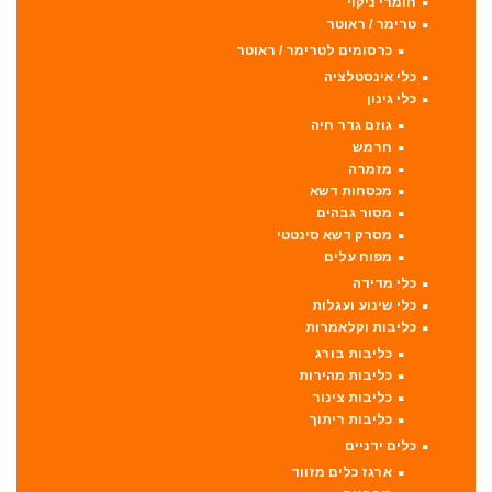
חומרי ניקוי
טרימר / ראוטר
כרסומים לטרימר / ראוטר
כלי אינסטלציה
כלי גינון
גוזם גדר חיה
חרמש
מזמרה
מכסחות דשא
מסור גבהים
מסרק דשא סינטטי
מפוח עלים
כלי מדידה
כלי שינוע ועגלות
כליבות וקלאמרות
כליבות בורג
כליבות מהירות
כליבות צינור
כליבות ריתוך
כלים ידניים
ארגז כלים מזווד