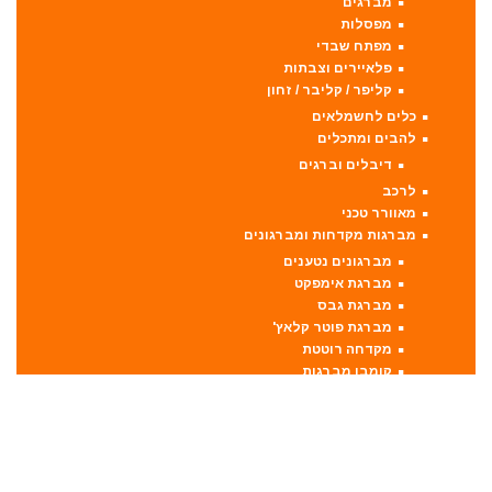
מברגים
מפסלות
מפתח שבדי
פלאיירים וצבתות
קליפר / קליבר / זחון
כלים לחשמלאים
להבים ומתכלים
דיבלים וברגים
לרכב
מאוורר טכני
מברגות מקדחות ומברגונים
מברגונים נטענים
מברגת אימפקט
מברגת גבס
מברגת פוטר קלאץ'
מקדחה רוטטת
קומבו מברגות
מברזים ומחרוקות
מגרזת
מדחס / קומפרסור
מדריכים
מולטיטול