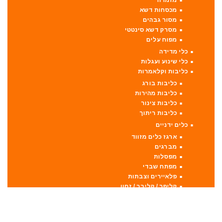
מזמרה
מכסחות דשא
מסור גבהים
מסרק דשא סינטטי
מפוח עלים
כלי מדידה
כלי שינוע ועגלות
כליבות וקלאמרות
כליבות בורג
כליבות מהירות
כליבות צינור
כליבות ריתוך
כלים ידניים
ארגז כלים מזווד
מברגים
מפסלות
מפתח שבדי
פלאיירים וצבתות
קליפר / קליבר / זחון
כלים לחשמלאים
להבים ומתכלים
דיבלים וברגים