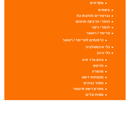
מקדחים
בשמים
גנרטורים ותחנות כח
חומרי הדבקה ואיטום
חומרי ניקוי
טרימר / ראוטר
כרסומים לטרימר / ראוטר
כלי אינסטלציה
כלי גינון
גוזם גדר חיה
חרמש
מזמרה
מכסחות דשא
מסור גבהים
מסרק דשא סינטטי
מפוח עלים
כלי מדידה
כלי שינוע ועגלות
כליבות וקלאמרות
כליבות בורג
כליבות מהירות