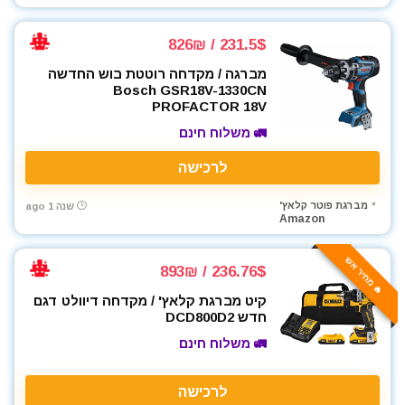
231.5$ / 826₪
מברגה / מקדחה רוטטת בוש החדשה
Bosch GSR18V-1330CN
PROFACTOR 18V
🚛 משלוח חינם
לרכישה
מברגת פוטר קלאץ'
שנה 1 ago
Amazon
🔥 מחיר אש
236.76$ / 893₪
קיט מברגת קלאץ' / מקדחה דיוולט דגם
חדש DCD800D2
🚛 משלוח חינם
לרכישה