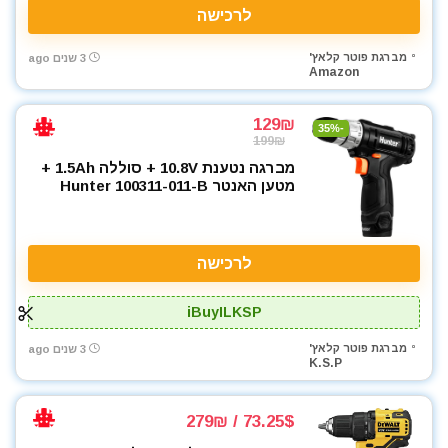
לרכישה
מברגת פוטר קלאץ'
3 שנים ago
Amazon
129₪
-35%
199₪
מברגה נטענת 10.8V + סוללה 1.5Ah +
מטען האנטר Hunter 100311-011-B
לרכישה
iBuyILKSP
מברגת פוטר קלאץ'
3 שנים ago
K.S.P
73.25$ / 279₪