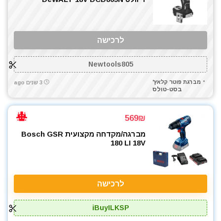
לרכישה
Newtools805
מברגת פוטר קלאץ'
3 שנים ago
בסט-טולס
569₪
מברגה/מקדחה מקצועית Bosch GSR
180 LI 18V
לרכישה
iBuyILKSP