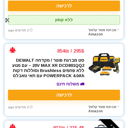
לרכישה
ללא קופון
מברגת פוטר קלאץ'
2 חודשים ago
Amazon
295$ / 854₪
סט מברגת פוטר / מקדחה DEWALT
20V MAX XR DCD801QQ2 – עם מנוע
ללא פחמים Brushless וסוללות דקות
POWERPACK 4.0Ah עם תאי טאבלס
🚛 משלוח חינם
לרכישה
מברגת פוטר קלאץ'
2 חודשים ago
Amazon
315.4$ / 913₪