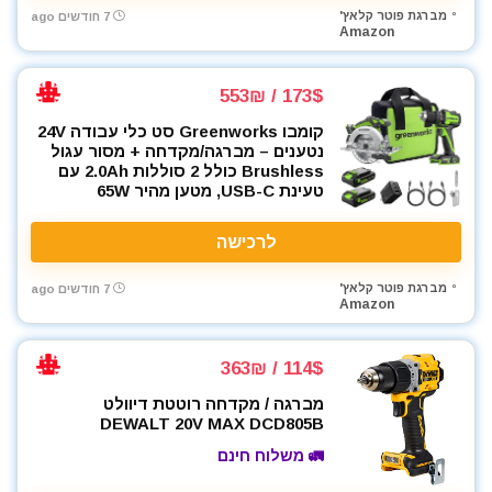
מברגת פוטר קלאץ'
7 חודשים ago
Amazon
173$ / 553₪
קומבו Greenworks סט כלי עבודה 24V
נטענים – מברגה/מקדחה + מסור עגול
Brushless כולל 2 סוללות 2.0Ah עם
טעינת USB-C, מטען מהיר 65W
לרכישה
מברגת פוטר קלאץ'
7 חודשים ago
Amazon
114$ / 363₪
מברגה / מקדחה רוטטת דיוולט
DEWALT 20V MAX DCD805B
🚛 משלוח חינם