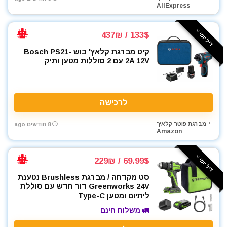
AliExpress
דיל יומי ⚡️
133$ / 437₪
קיט מברגת קלאץ' בוש Bosch PS21-
2A 12V עם 2 סוללות מטען ותיק
לרכישה
מברגת פוטר קלאץ'
8 חודשים ago
Amazon
דיל יומי ⚡️
69.99$ / 229₪
סט מקדחה / מברגת Brushless נטענת
Greenworks 24V דור חדש עם סוללת
ליתיום ומטען Type-C
🚛 משלוח חינם