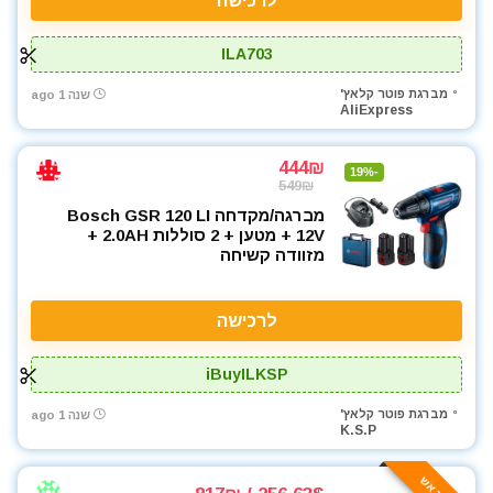
לרכישה
ILA703
מברגת פוטר קלאץ'
שנה 1 ago
AliExpress
444₪
-19%
549₪
מברגה/מקדחה Bosch GSR 120 LI
12V + מטען + 2 סוללות 2.0AH +
מזוודה קשיחה
לרכישה
iBuyILKSP
מברגת פוטר קלאץ'
שנה 1 ago
K.S.P