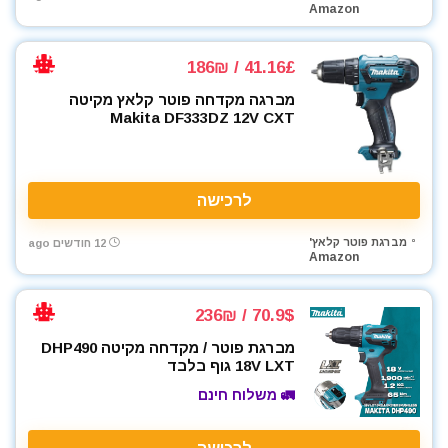
Amazon
41.16£ / 186₪
מברגה מקדחה פוטר קלאץ מקיטה
Makita DF333DZ 12V CXT
לרכישה
מברגת פוטר קלאץ'
12 חודשים ago
Amazon
70.9$ / 236₪
מברגת פוטר / מקדחה מקיטה DHP490
18V LXT גוף בלבד
🚛 משלוח חינם