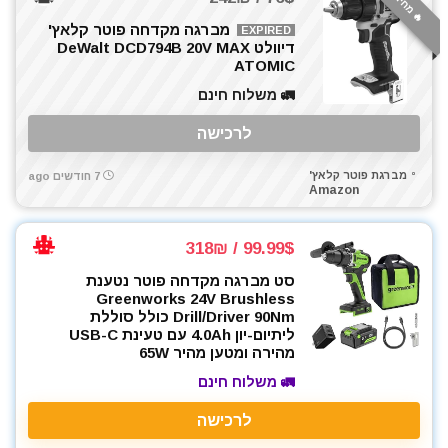
🔥 מחיר אש
מברגה מקדחה פוטר קלאץ'
EXPIRED
דיוולט DeWalt DCD794B 20V MAX
ATOMIC
🚛 משלוח חינם
לרכישה
מברגת פוטר קלאץ'
7 חודשים ago
Amazon
99.99$ / 318₪
סט מברגה מקדחה פוטר נטענת
Greenworks 24V Brushless
Drill/Driver 90Nm כולל סוללת
ליתיום-יון 4.0Ah עם טעינת USB-C
מהירה ומטען מהיר 65W
🚛 משלוח חינם
לרכישה