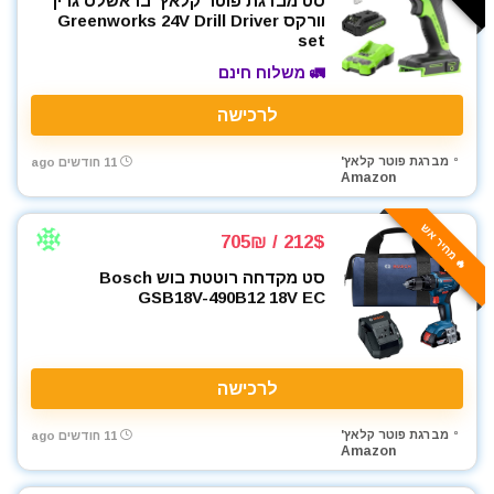
סט מברגת פוטר קלאץ' בראשלס גרין
וורקס Greenworks 24V Drill Driver
set
🚛 משלוח חינם
לרכישה
מברגת פוטר קלאץ'
11 חודשים ago
Amazon
🔥 מחיר אש
212$ / 705₪
סט מקדחה רוטטת בוש Bosch
GSB18V-490B12 18V EC
לרכישה
מברגת פוטר קלאץ'
11 חודשים ago
Amazon