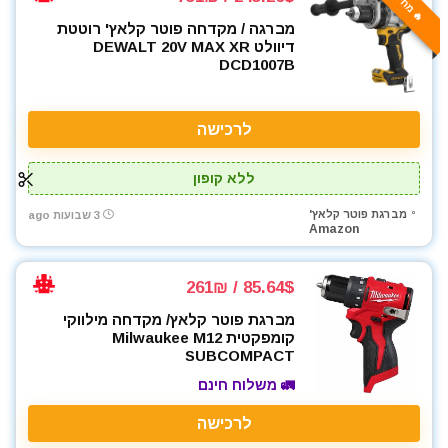
🔥 מחיר אש
מברגה / מקדחה פוטר קלאץ' רוטטת
דיוולט DEWALT 20V MAX XR
DCD1007B
לרכישה
ללא קופון
מברגת פוטר קלאץ'
3 שבועות ago
Amazon
85.64$ / 261₪
מברגת פוטר קלאץ/ מקדחה מילווקי
קומפקטית Milwaukee M12
SUBCOMPACT
🚛 משלוח חינם
לרכישה