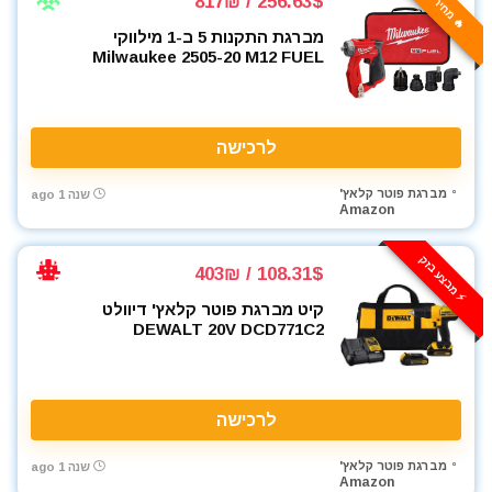
🔥 מחיר אש
256.63$ / 817₪
מברגת התקנות 5 ב-1 מילווקי
Milwaukee 2505-20 M12 FUEL
לרכישה
מברגת פוטר קלאץ'
שנה 1 ago
Amazon
⚡️ מבצע בזק
108.31$ / 403₪
קיט מברגת פוטר קלאץ' דיוולט
DEWALT 20V DCD771C2
לרכישה
מברגת פוטר קלאץ'
שנה 1 ago
Amazon