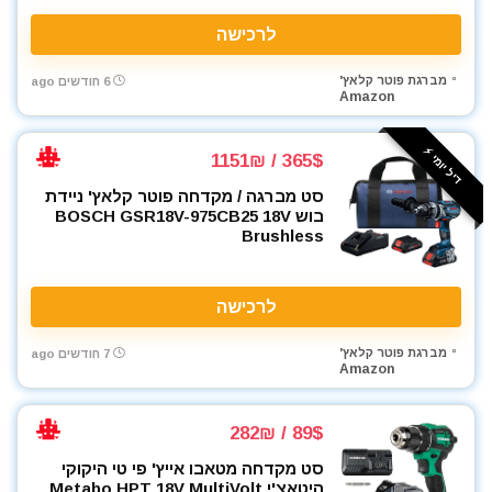
לרכישה
מברגת פוטר קלאץ'
6 חודשים ago
Amazon
דיל יומי ⚡️
365$ / 1151₪
סט מברגה / מקדחה פוטר קלאץ' ניידת
בוש BOSCH GSR18V-975CB25 18V
Brushless
לרכישה
מברגת פוטר קלאץ'
7 חודשים ago
Amazon
89$ / 282₪
סט מקדחה מטאבו אייץ' פי טי היקוקי
היטאצ'י Metabo HPT 18V MultiVolt