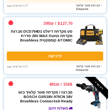
מברגת פוטר קלאץ'
5 חודשים ago
Amazon
$127.70 / 395₪
סט מקדחה דיוולט DCD794D1 מברגת
מקדחה נטענת 20V MAX סדרת
ATOMIC קומפקטית Brushless
לרכישה
מברגת פוטר קלאץ'
6 חודשים ago
Amazon
דיל יומי ⚡️
156$ / 481₪
מברגה / מקדחה פוטר קלאץ' בוש
BOSCH GSR18V-975CN 18V
Brushless Connected-Ready
🚛 משלוח חינם