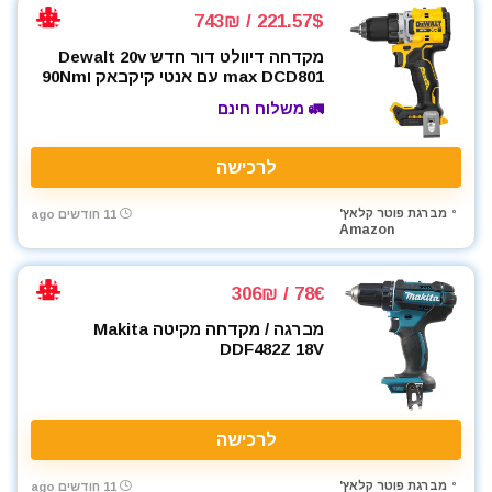
221.57$ / 743₪
מקדחה דיוולט דור חדש Dewalt 20v
max DCD801 עם אנטי קיקבאק ו90Nm
🚛 משלוח חינם
לרכישה
מברגת פוטר קלאץ'
11 חודשים ago
Amazon
78€ / 306₪
מברגה / מקדחה מקיטה Makita
DDF482Z 18V
לרכישה
מברגת פוטר קלאץ'
11 חודשים ago