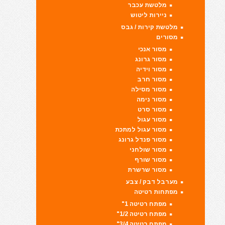
מלטשת עכבר
ניירות ליטוש
מלטשת קירות / גבס
מסורים
מסור אנכי
מסור גרונג
מסור וידיה
מסור חרב
מסור מסילה
מסור נימה
מסור סרט
מסור עגול
מסור עגול למתכת
מסור פנדל גרונג
מסור שולחני
מסור שורף
מסור שרשרת
מערבל דבק / צבע
מפתחות רטיטה
מפתח רטיטה 1"
מפתח רטיטה 1/2"
מפתח רטיטה 3/4"