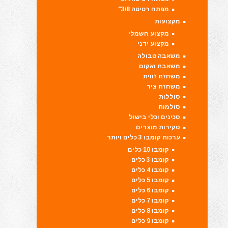
מפתח רטיטה 3/8"
מקצועות
מקצוע חשמלי
מקצוע ידני
משאבה טבולה
משאבת ואקום
משחזת זווית
משחזת ציר
סוללות
סולמות
סכינים וכלי בישול
סקירות מוצרים
ערכות קומבו 3 כלים ויותר
קומבו 10 כלים
קומבו 3 כלים
קומבו 4 כלים
קומבו 5 כלים
קומבו 6 כלים
קומבו 7 כלים
קומבו 8 כלים
קומבו 9 כלים