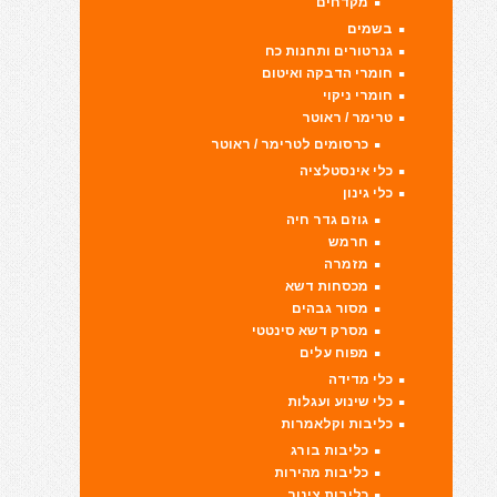
מקדחים
בשמים
גנרטורים ותחנות כח
חומרי הדבקה ואיטום
חומרי ניקוי
טרימר / ראוטר
כרסומים לטרימר / ראוטר
כלי אינסטלציה
כלי גינון
גוזם גדר חיה
חרמש
מזמרה
מכסחות דשא
מסור גבהים
מסרק דשא סינטטי
מפוח עלים
כלי מדידה
כלי שינוע ועגלות
כליבות וקלאמרות
כליבות בורג
כליבות מהירות
כליבות צינור