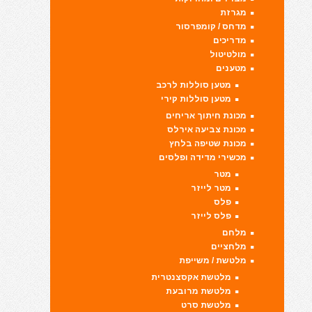
מגרזת
מדחס / קומפרסור
מדריכים
מולטיטול
מטענים
מטען סוללות לרכב
מטען סוללות קירי
מכונת חיתוך אריחים
מכונת צביעה אירלס
מכונת שטיפה בלחץ
מכשירי מדידה ופלסים
מטר
מטר לייזר
פלס
פלס לייזר
מלחם
מלחציים
מלטשת / משייפת
מלטשת אקסצנטרית
מלטשת מרובעת
מלטשת סרט