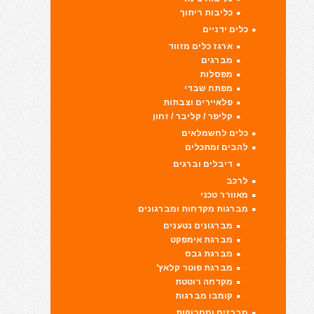
כליבות ריתוך
כלים ידניים
ארגז כלים מזווד
מברגים
מפסלות
מפתח שבדי
פלאיירים וצבתות
קליפר / קליבר / זחון
כלים לחשמלאים
להבים ומתכלים
דיבלים וברגים
לרכב
מאוורר טכני
מברגות מקדחות ומברגונים
מברגונים נטענים
מברגת אימפקט
מברגת גבס
מברגת פוטר קלאץ'
מקדחה רוטטת
קומבו מברגות
מברזים ומחרוקות