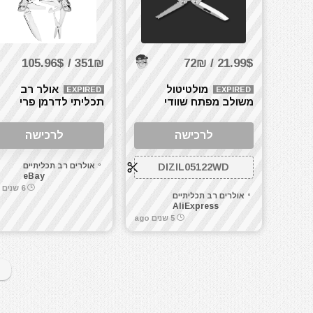
351₪ / 105.96$
21.99$ / 72₪
מולטיטול
אולר רב
EXPIRED
EXPIRED
משולב מפתח שוודי
תכליתי לדרמן פרי
LEATHERMAN FREE
Nextool 9 in 1
P2
לרכישה
לרכישה
DIZIL05122WD
אולרים רב תכליתיים
eBay
6 שנים ago
אולרים רב תכליתיים
AliExpress
5 שנים ago