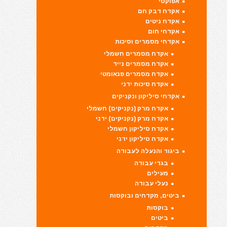
אפוקסי
אקדח דבק חם
אקדח ניטים
אקדחי חום
אקדחי מסמרים וסיכות
אקדח מסמרים חשמלי
אקדח מסמרים נייד
אקדח מסמרים פנאומטי
אקדח סיכות ידני
אקדחי סיליקון ונקניקים
אקדח מרק (נקניקים) חשמלי
אקדח מרק (נקניקים) ידני
אקדח סיליקון חשמלי
אקדח סיליקון ידני
ביגוד והנעלה לעבודה
בגדי עבודה
מעילים
נעלי עבודה
ביטים, מקדחים ובוקסות
בוקסות
ביטים