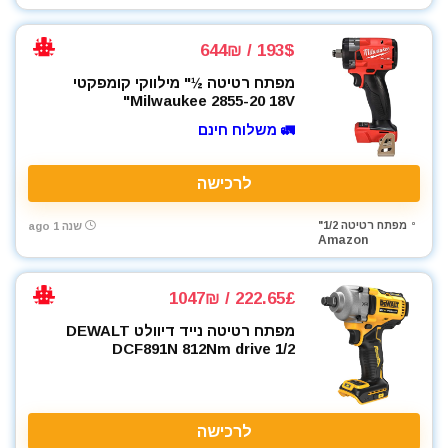
193$ / 644₪
מפתח רטיטה ½" מילווקי קומפקטי
Milwaukee 2855-20 18V"
🚛 משלוח חינם
לרכישה
מפתח רטיטה 1/2"
שנה 1 ago
Amazon
222.65£ / 1047₪
מפתח רטיטה נייד דיוולט DEWALT
DCF891N 812Nm drive 1/2
לרכישה