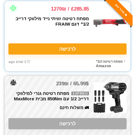
🔥 מחיר אש
£285.85 / 1270₪
מפתח רטיטה זוויתי נייד מילווקי דרייב
1/2" דגם FRAIW
לרכישה
מפתח רטיטה 1/2"
2 שנים ago
Amazon
65.99$ / 239₪
מפתח רטיטה גנרי למילווקי
EXPIRED
דרייב 1/2 עם 850Nm מבית MaxMore
🚛 משלוח חינם
לרכישה