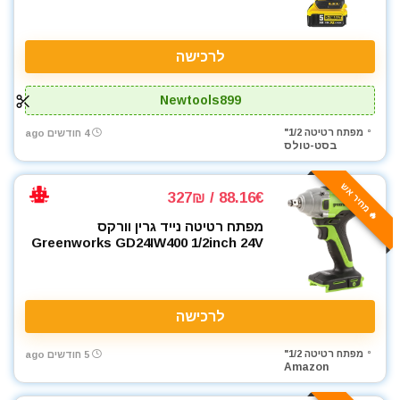
לרכישה
Newtools899
מפתח רטיטה 1/2"
4 חודשים ago
בסט-טולס
🔥 מחיר אש
88.16€ / 327₪
מפתח רטיטה נייד גרין וורקס
Greenworks GD24IW400 1/2inch 24V
לרכישה
מפתח רטיטה 1/2"
5 חודשים ago
Amazon