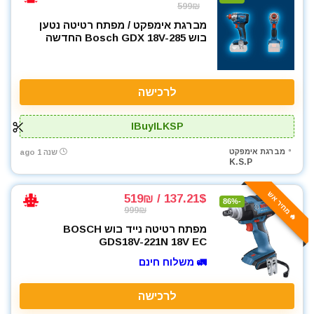
599₪
מברגת אימפקט / מפתח רטיטה נטען
בוש Bosch GDX 18V-285 החדשה
לרכישה
IBuyILKSP
מברגת אימפקט
שנה 1 ago
K.S.P
🔥 מחיר אש
137.21$ / 519₪
-86%
999₪
מפתח רטיטה נייד בוש BOSCH
GDS18V-221N 18V EC
🚛 משלוח חינם
לרכישה