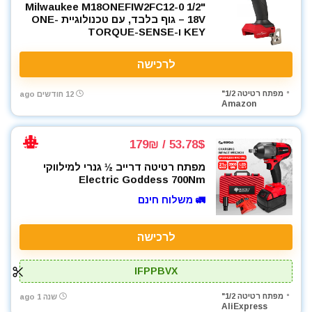
Milwaukee M18ONEFIW2FC12-0 1/2"
18V – גוף בלבד, עם טכנולוגיית ONE-
KEY ו-TORQUE-SENSE
לרכישה
מפתח רטיטה 1/2"
12 חודשים ago
Amazon
53.78$ / 179₪
מפתח רטיטה דרייב ½ גנרי למילווקי
Electric Goddess 700Nm
🚛 משלוח חינם
לרכישה
IFPPBVX
מפתח רטיטה 1/2"
שנה 1 ago
AliExpress