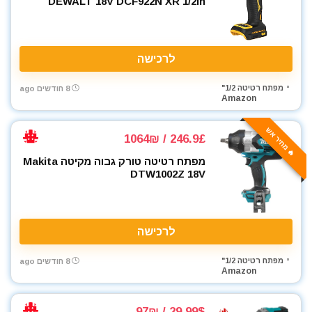
DEWALT 18V DCF922N XR 1/2in
לרכישה
מפתח רטיטה 1/2"
8 חודשים ago
Amazon
🔥 מחיר אש
246.9£ / 1064₪
מפתח רטיטה טורק גבוה מקיטה Makita
DTW1002Z 18V
לרכישה
מפתח רטיטה 1/2"
8 חודשים ago
Amazon
29.99$ / 97₪