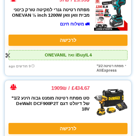
מפתח רטיטה גנרי למקיטה טורק בינוני
מבית וואן וואן ONEVAN ½ inch 1200W
🚛 משלוח חינם
לרכישה
iBuyIL4 ואז ONEVANIL
מפתח רטיטה 1/2"
9 חודשים ago
AliExpress
£434.67 / 1909₪
סט מפתח רטיטה מומנט גבוה הינע 1/2"
של דיוולט דגם DeWalt DCF900P2T
18V
לרכישה