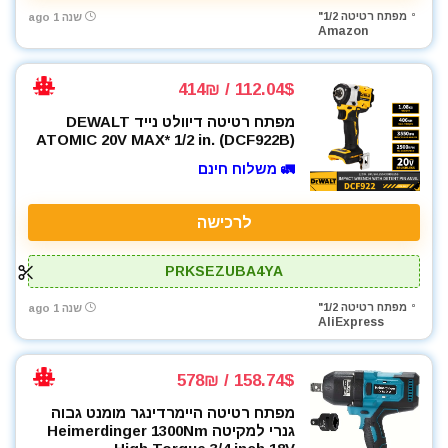
מפתח רטיטה 1/2"
שנה 1 ago
Amazon
112.04$ / 414₪
מפתח רטיטה דיוולט נייד DEWALT
ATOMIC 20V MAX* 1/2 in. (DCF922B)
🚛 משלוח חינם
לרכישה
PRKSEZUBA4YA
מפתח רטיטה 1/2"
שנה 1 ago
AliExpress
158.74$ / 578₪
מפתח רטיטה היימרדינגר מומנט גבוה
גנרי למקיטה Heimerdinger 1300Nm