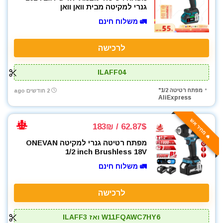
גנרי למקיטה מבית וואן וואן
🚛 משלוח חינם
לרכישה
ILAFF04
מפתח רטיטה 1/2"
2 חודשים ago
AliExpress
🔥 מחיר אש
62.87$ / 183₪
מפתח רטיטה גנרי למקיטה ONEVAN
1/2 inch Brushless 18V
🚛 משלוח חינם
לרכישה
W11FQAWC7HY6 ואז ILAFF3