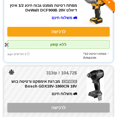
מפתח רטיטה מומנט גבוה הינע 1/2 אינץ
דיוולט DeWalt DCF900B 20V
🚛 משלוח חינם
לרכישה
ללא קופון
מפתח רטיטה 1/2"
3 חודשים ago
Amazon
104.72$ / 313₪
מברגת אימפקט ורטיטה בוש
EXPIRED
Bosch GDX18V-1860CN 18V
🚛 משלוח חינם
לרכישה