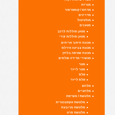
מגרזת
מדחס / קומפרסור
מדריכים
מולטיטול
מטענים
מטען סוללות לרכב
מטען סוללות קירי
מכונת חיתוך אריחים
מכונת צביעה אירלס
מכונת שטיפה בלחץ
מכשירי מדידה ופלסים
מטר
מטר לייזר
פלס
פלס לייזר
מלחם
מלחציים
מלטשת / משייפת
מלטשת אקסצנטרית
מלטשת מרובעת
מלטשת סרט