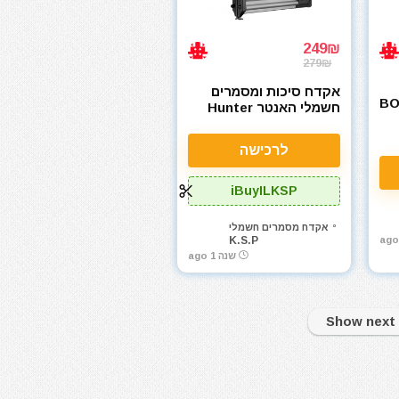
249₪
279₪
אקדח סיכות ומסמרים
BO-
חשמלי האנטר Hunter
1
102101-001
לרכישה
iBuyILKSP
אקדח מסמרים חשמלי
K.S.P
שנה 1 ago
Show next