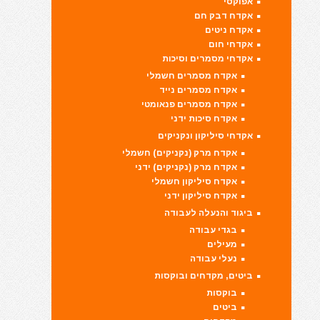
אפוקסי
אקדח דבק חם
אקדח ניטים
אקדחי חום
אקדחי מסמרים וסיכות
אקדח מסמרים חשמלי
אקדח מסמרים נייד
אקדח מסמרים פנאומטי
אקדח סיכות ידני
אקדחי סיליקון ונקניקים
אקדח מרק (נקניקים) חשמלי
אקדח מרק (נקניקים) ידני
אקדח סיליקון חשמלי
אקדח סיליקון ידני
ביגוד והנעלה לעבודה
בגדי עבודה
מעילים
נעלי עבודה
ביטים, מקדחים ובוקסות
בוקסות
ביטים