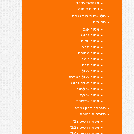
מלטשת עכבר
ניירות ליטוש
מלטשת קירות / גבס
מסורים
מסור אנכי
מסור גרונג
מסור וידיה
מסור חרב
מסור מסילה
מסור נימה
מסור סרט
מסור עגול
מסור עגול למתכת
מסור פנדל גרונג
מסור שולחני
מסור שורף
מסור שרשרת
מערבל דבק / צבע
מפתחות רטיטה
מפתח רטיטה 1"
מפתח רטיטה 1/2"
מפתח רטיטה 3/4"