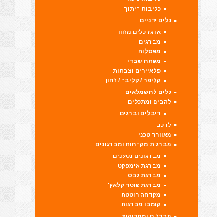
כליבות ריתוך
כלים ידניים
ארגז כלים מזווד
מברגים
מפסלות
מפתח שבדי
פלאיירים וצבתות
קליפר / קליבר / זחון
כלים לחשמלאים
להבים ומתכלים
דיבלים וברגים
לרכב
מאוורר טכני
מברגות מקדחות ומברגונים
מברגונים נטענים
מברגת אימפקט
מברגת גבס
מברגת פוטר קלאץ'
מקדחה רוטטת
קומבו מברגות
מברזים ומחרוקות