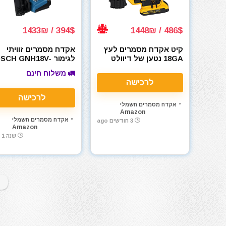
394$ / 1433₪
486$ / 1448₪
קיט אקדח מסמרים לעץ
אקדח מסמרים זוויתי
18GA נטען של דיוולט
לגימור SCH GNH18V
5MAN 18V Brushless
DeWalt DCN680D1 20V
🚛 משלוח חינם
15-Gauge
לרכישה
לרכישה
אקדח מסמרים חשמלי
Amazon
אקדח מסמרים חשמלי
3 חודשים ago
Amazon
שנה 1 ago