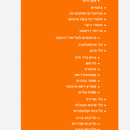
מקדחים
בשמים
גנרטורים ותחנות כח
חומרי הדבקה ואיטום
חומרי ניקוי
טרימר / ראוטר
כרסומים לטרימר / ראוטר
כלי אינסטלציה
כלי גינון
גוזם גדר חיה
חרמש
מזמרה
מכסחות דשא
מסור גבהים
מסרק דשא סינטטי
מפוח עלים
כלי מדידה
כלי שינוע ועגלות
כליבות וקלאמרות
כליבות בורג
כליבות מהירות
כליבות צינור