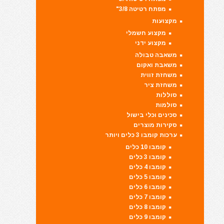
מפתח רטיטה 3/8"
מקצועות
מקצוע חשמלי
מקצוע ידני
משאבה טבולה
משאבת ואקום
משחזת זווית
משחזת ציר
סוללות
סולמות
סכינים וכלי בישול
סקירות מוצרים
ערכות קומבו 3 כלים ויותר
קומבו 10 כלים
קומבו 3 כלים
קומבו 4 כלים
קומבו 5 כלים
קומבו 6 כלים
קומבו 7 כלים
קומבו 8 כלים
קומבו 9 כלים