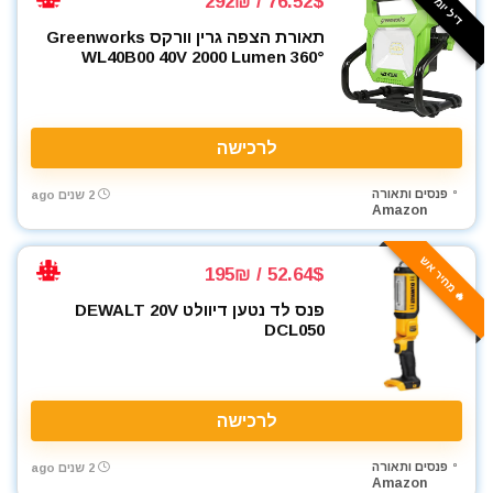
דיל יומי ⚡️
76.52$ / 292₪
תאורת הצפה גרין וורקס Greenworks
WL40B00 40V 2000 Lumen 360°
לרכישה
פנסים ותאורה
2 שנים ago
Amazon
🔥 מחיר אש
52.64$ / 195₪
פנס לד נטען דיוולט DEWALT 20V
DCL050
לרכישה
פנסים ותאורה
2 שנים ago
Amazon