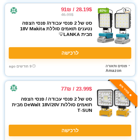
28.19$ / 91₪
-40%
46.99$
סט של 2 פנסי עבודה/ פנסי הצפה
נטענים תואמים סוללת 18V Makita
מבית LANKA💡
לרכישה
פנסים ותאורה
9 חודשים ago
Amazon
🔥 מחיר אש
23.99$ / 77₪
סט של 2 פנסי עבודה / פנסי הצפה
תואמים סוללות DeWalt 18V/20V מבית
T-SUN
לרכישה