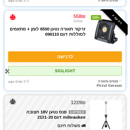
פנסים ותאורה
2 שנים ago
558₪
דיל יומי ⚡️
-10%
620₪
זרקור תאורה נטען 6500 לומן + מתאמים
לסוללות דגם 096110
לרכישה
SIGLIGHT
פנסים ותאורה
2 שנים ago
Pirzul Gerassi
1239₪
פנס נטען 18V חצובה
EXPIRED
milwaukee דגם 2131-20
🚛 משלוח חינם