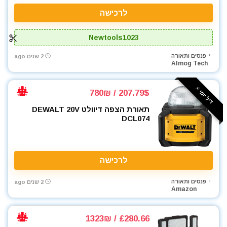
לרכישה
Newtools1023
פנסים ותאורה
2 שנים ago
Almog Tech
דיל יומי ⚡️
207.79$ / 780₪
תאורת הצפה דיוולט DEWALT 20V
DCL074
לרכישה
פנסים ותאורה
2 שנים ago
Amazon
£280.66 / 1323₪