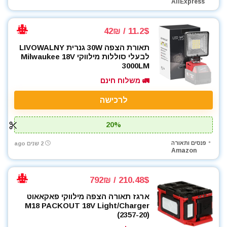
AliExpress
11.2$ / 42₪
תאורת הצפה 30W גנרית LIVOWALNY
לבעלי סוללות מילווקי Milwaukee 18V
3000LM
🚛 משלוח חינם
לרכישה
20%
פנסים ותאורה
2 שנים ago
Amazon
210.48$ / 792₪
ארגז תאורה הצפה מילווקי פאקאאוט
M18 PACKOUT 18V Light/Charger
(2357-20)