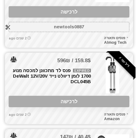
לרכישה
newtools0887
פנסים ותאורה
2 שנים ago
Almog Tech
דיל יומי ⚡️
159.8$ / 596₪
פנס לד מתכוונן למכסה מנוע
EXPIRED
1700 לומן דיוולט נייד DeWalt 12V/20V
DCL045B
לרכישה
פנסים ותאורה
2 שנים ago
Amazon
40.4$ / 147₪