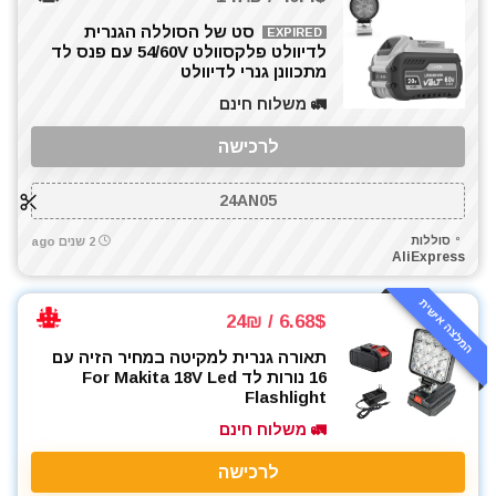
סט של הסוללה הגנרית
EXPIRED
לדיוולט פלקסוולט 54/60V עם פנס לד
מתכוונן גנרי לדיוולט
🚛 משלוח חינם
לרכישה
24AN05
סוללות
2 שנים ago
AliExpress
המלצה אישית
6.68$ / 24₪
תאורה גנרית למקיטה במחיר הזיה עם
16 נורות לד For Makita 18V Led
Flashlight
🚛 משלוח חינם
לרכישה