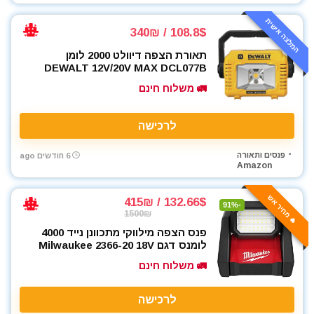
המלצה אישית
108.8$ / 340₪
תאורת הצפה דיוולט 2000 לומן
DEWALT 12V/20V MAX DCL077B
🚛 משלוח חינם
לרכישה
פנסים ותאורה
6 חודשים ago
Amazon
🔥 מחיר אש
132.66$ / 415₪
-91%
1500₪
פנס הצפה מילווקי מתכוונן נייד 4000
לומנס דגם Milwaukee 2366-20 18V
🚛 משלוח חינם
לרכישה