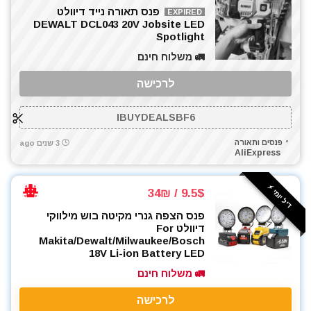
פנס תאורה נייד דיוולט
EXPIRED
DEWALT DCL043 20V Jobsite LED
Spotlight
🚛 משלוח חינם
לרכישה
IBUYDEALSBF6
פנסים ותאורה
3 שנים ago
AliExpress
דיל יומי ⚡️
9.5$ / 34₪
פנס הצפה גנרי מקיטה בוש מילווקי
דיוולט For
Makita/Dewalt/Milwaukee/Bosch
18V Li-ion Battery LED
🚛 משלוח חינם
לרכישה