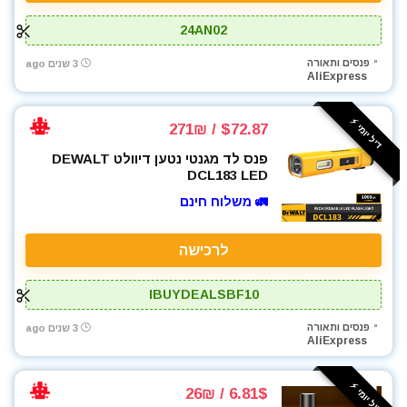
24AN02
פנסים ותאורה
3 שנים ago
AliExpress
דיל יומי ⚡️
$72.87 / 271₪
פנס לד מגנטי נטען דיוולט DEWALT
DCL183 LED
🚛 משלוח חינם
לרכישה
IBUYDEALSBF10
פנסים ותאורה
3 שנים ago
AliExpress
דיל יומי ⚡️
6.81$ / 26₪