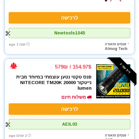
לרכישה
Newtools1045
פנסים ותאורה
שנה 1 ago
Almog Tech
דיל יומי ⚡️
154.97$ / 579₪
פנס טקטי נטען עוצמתי במיוחד מבית
נייטקור NITECORE TM20K 20000
lumen
🚛 משלוח חינם
לרכישה
AEIL03
פנסים ותאורה
2 שנים ago