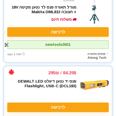
2,050₪
מגדל תאורה פנס לד נטען מקיטה 18V
+ חצובה Makita DML813
🚛 משלוח חינם
לרכישה
newtools0931
פנסים ותאורה
שנה 1 ago
Almog Tech
84.29$ / 295₪
פנס יד נטען דיוולט DEWALT LED
Flashlight, USB-C (DCL183)
לרכישה