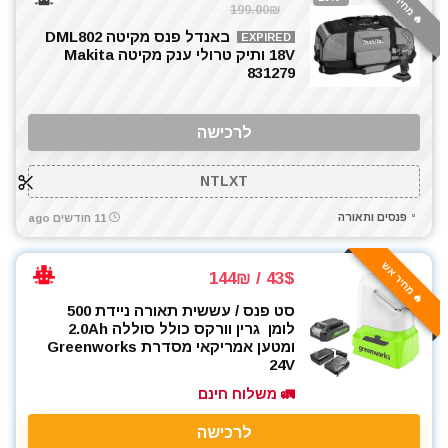
🔥 מחיר אש
199.00₪
באנדל פנס מקיטה DML802
EXPIRED
18V ותיק טרולי ענק מקיטה Makita
831279
לרכישה
NTLXT
פנסים ותאורה
11 חודשים ago
🔥 מחיר אש
43$ / 144₪
סט פנס / עששית תאורה ניידת 500
לומן גרין וורקס כולל סוללה 2.0Ah
ומטען אמריקאי מסדרת Greenworks
24V
🚛 משלוח חינם
לרכישה