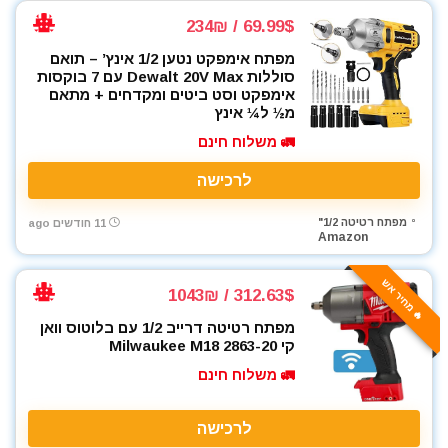
69.99$ / 234₪
מפתח אימפקט נטען 1/2 אינץ’ – תואם
סוללות Dewalt 20V Max עם 7 בוקסות
אימפקט וסט ביטים ומקדחים + מתאם
מ½ ל¼ אינץ
🚛 משלוח חינם
לרכישה
מפתח רטיטה 1/2"
11 חודשים ago
Amazon
🔥 מחיר אש
312.63$ / 1043₪
מפתח רטיטה דרייב 1/2 עם בלוטוס וואן
קי Milwaukee M18 2863-20
🚛 משלוח חינם
לרכישה