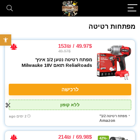
מפתחות רטיטה
פתח סרגל 
49.97$ / 153₪
49.97$
מפתח רטיטה נטען ‎1/2 אינץ'
ReliaRoads תואם Milwauke 18V
לרכישה
ללא קופון
מפתח רטיטה 1/2"
2 ימים ago
Amazon
69.98$ / 214₪
-42%