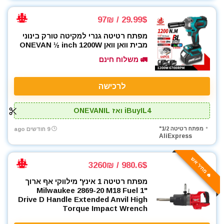
29.99$ / 97₪
מפתח רטיטה גנרי למקיטה טורק בינוני
מבית וואן וואן ONEVAN ½ inch 1200W
🚛 משלוח חינם
לרכישה
iBuyIL4 ואז ONEVANIL
מפתח רטיטה 1/2"
9 חודשים ago
AliExpress
🔥 מחיר אש
980.6$ / 3260₪
מפתח רטיטה 1 אינץ' מילווקי אף ארוך
Milwaukee 2869-20 M18 Fuel 1"
Drive D Handle Extended Anvil High
Torque Impact Wrench