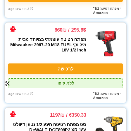
מפתח רטיטה 1/2"
3 חודשים ago
Amazon
295.8$ / 860₪
מפתח רטיטה עוצמתי במיוחד מבית
מילווקי Milwaukee 2967-20 M18 FUEL
18V 1/2 inch
לרכישה
ללא קופון
מפתח רטיטה 1/2"
3 חודשים ago
Amazon
€350.33 / 1197₪
סט מפתח רטיטה הינע 1/2 נטען דיוולט
DeWALT DCF899P2 XR 18V