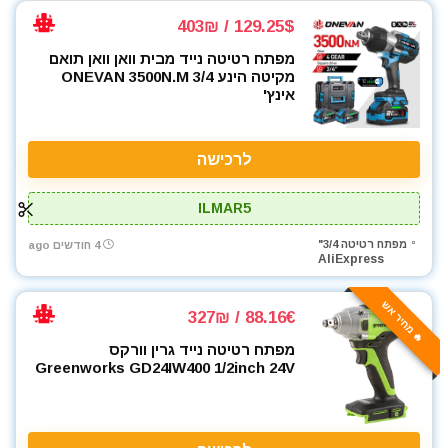
129.25$ / 403₪
מפתח רטיטה נייד מבית וואן וואן תואם
מקיטה הינע ONEVAN 3500N.M 3/4
אינץ'
לרכישה
ILMAR5
מפתח רטיטה 3/4"
4 חודשים ago
AliExpress
🔥 מחיר אש
88.16€ / 327₪
מפתח רטיטה נייד גרין וורקס
Greenworks GD24IW400 1/2inch 24V