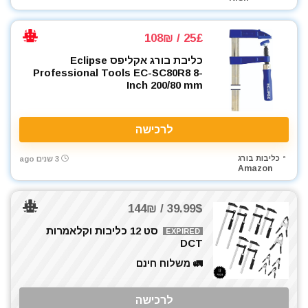
25£ / 108₪
כליבת בורג אקליפס Eclipse
Professional Tools EC-SC80R8 8-
Inch 200/80 mm
לרכישה
כליבות בורג
3 שנים ago
Amazon
39.99$ / 144₪
סט 12 כליבות וקלאמרות
EXPIRED
DCT
🚛 משלוח חינם
לרכישה