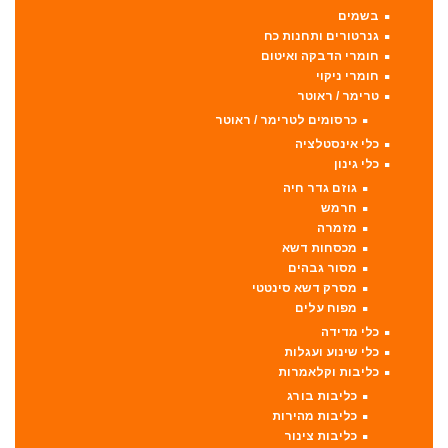
בשמים
גנרטורים ותחנות כח
חומרי הדבקה ואיטום
חומרי ניקוי
טרימר / ראוטר
כרסומים לטרימר / ראוטר
כלי אינסטלציה
כלי גינון
גוזם גדר חיה
חרמש
מזמרה
מכסחות דשא
מסור גבהים
מסרק דשא סינטטי
מפוח עלים
כלי מדידה
כלי שינוע ועגלות
כליבות וקלאמרות
כליבות בורג
כליבות מהירות
כליבות צינור