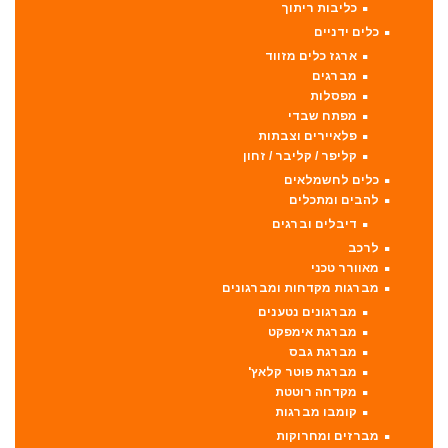
כליבות ריתוך
כלים ידניים
ארגז כלים מזווד
מברגים
מפסלות
מפתח שבדי
פלאיירים וצבתות
קליפר / קליבר / זחון
כלים לחשמלאים
להבים ומתכלים
דיבלים וברגים
לרכב
מאוורר טכני
מברגות מקדחות ומברגונים
מברגונים נטענים
מברגת אימפקט
מברגת גבס
מברגת פוטר קלאץ'
מקדחה רוטטת
קומבו מברגות
מברזים ומחרוקות