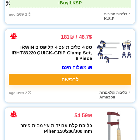
iBuyILKSP
כליבות מהירות
2 שנים ago
K.S.P
48.7$ / 181₪
סט 4 כליבות עם 4 קליפסים IRWIN
IRHT83220 QUICK-GRIP Clamp Set,
8 Piece
🚛 משלוח חינם
לרכישה
כליבות וקלאמרות
2 שנים ago
Amazon
54-59₪
כליבה קלה עם ידית עץ מבית פיהר
Piher 150/200/300 mm