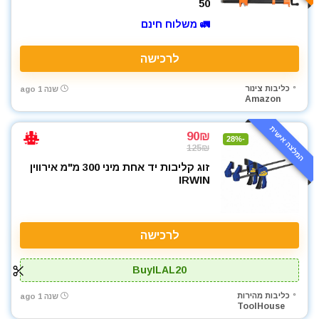
50
🚛 משלוח חינם
לרכישה
כליבות צינור
שנה 1 ago
Amazon
המלצה אישית
90₪
-28%
125₪
זוג קליבות יד אחת מיני 300 מ"מ אירווין
IRWIN
לרכישה
BuyILAL20
כליבות מהירות
שנה 1 ago
ToolHouse