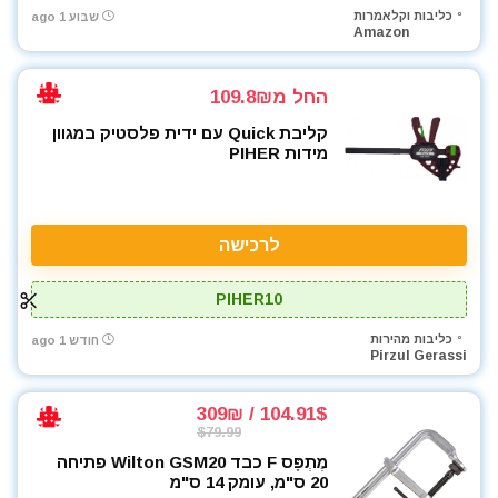
כליבות וקלאמרות
שבוע 1 ago
Amazon
החל מ109.8₪
קליבת Quick עם ידית פלסטיק במגוון
מידות PIHER
לרכישה
PIHER10
כליבות מהירות
חודש 1 ago
Pirzul Gerassi
104.91$ / 309₪
$79.99
מֶתְפָּס F כבד Wilton GSM20 פתיחה
20 ס"מ, עומק 14 ס"מ