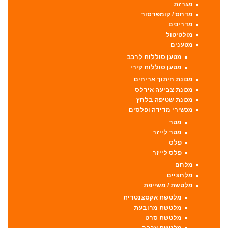
מגרזת
מדחס / קומפרסור
מדריכים
מולטיטול
מטענים
מטען סוללות לרכב
מטען סוללות קירי
מכונת חיתוך אריחים
מכונת צביעה אירלס
מכונת שטיפה בלחץ
מכשירי מדידה ופלסים
מטר
מטר לייזר
פלס
פלס לייזר
מלחם
מלחציים
מלטשת / משייפת
מלטשת אקסצנטרית
מלטשת מרובעת
מלטשת סרט