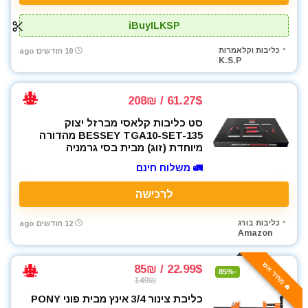
iBuyILKSP
כליבות וקלאמרות
10 חודשים ago
K.S.P
61.27$ / 208₪
סט כליבות קלאסי מברזל יצוק
BESSEY TGA10-SET-135 מהדורה
מיוחדת (זוג) מבית בסי גרמניה
🚛 משלוח חינם
לרכישה
כליבות בורג
12 חודשים ago
Amazon
🔥 מחיר אש
22.99$ / 85₪
-85%
149₪
כליבת צינור 3/4 אינץ מבית פוני PONY