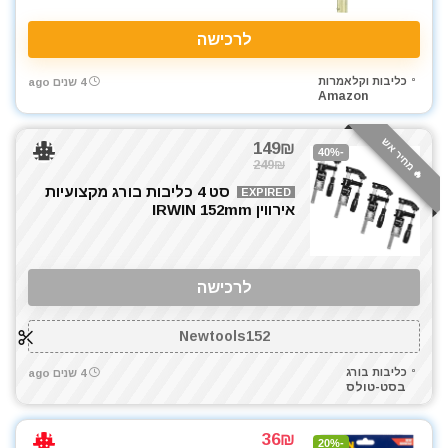
לרכישה
כליבות וקלאמרות
4 שנים ago
Amazon
🔥 מחיר אש
149₪
-40%
249₪
סט 4 כליבות בורג מקצועיות
EXPIRED
אירווין IRWIN 152mm
לרכישה
Newtools152
כליבות בורג
4 שנים ago
בסט-טולס
36₪
-20%