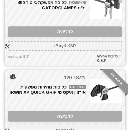
כליבה מפשקת גייטור 450
EXPIRED
מ"מ GATORCLAMPS
לרכישה
iBuyILKSP
כליבות מהירות
5 שנים ago
K.S.P
🔥 מחיר אש
120-187₪
כליבות מהירות מפשקות
EXPIRED
אירווין איקס פי IRWIN XP QUICK GRIP
לרכישה