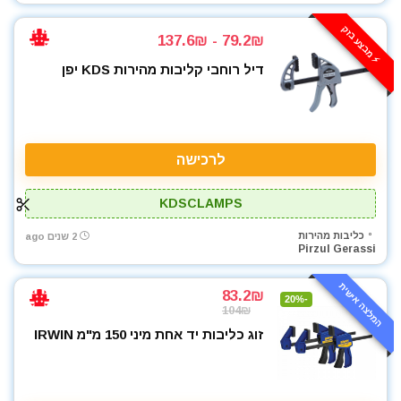
⚡️ מבצע בזק
79.2₪ - 137.6₪
דיל רוחבי קליבות מהירות KDS יפן
לרכישה
KDSCLAMPS
כליבות מהירות
2 שנים ago
Pirzul Gerassi
המלצה אישית
83.2₪
-20%
104₪
זוג כליבות יד אחת מיני 150 מ"מ IRWIN