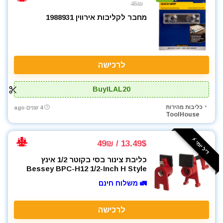
45₪
מחבר לקליבות אירווין 1988931
לרכישה
BuyILAL20
כליבות מהירות
4 שנים ago
ToolHouse
דיל יומי ⚡️
13.49$ / 49₪
כליבת צינור בסי בקוטר 1/2 אינץ
Bessey BPC-H12 1/2-Inch H Style
🚛 משלוח חינם
לרכישה