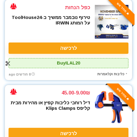
🔥 מחיר אש
כפל הנחות
טירוף נובמבר ממשיך ב-ToolHouse24
על המותג IRWIN
לרכישה
BuyILAL20
כליבות וקלאמרות
8 חודשים ago
🔥 מחיר אש
9.00₪-45.00
דיל רוחבי כליבות קפיץ או מהירות מבית
קליפס Klips Clamps
לרכישה