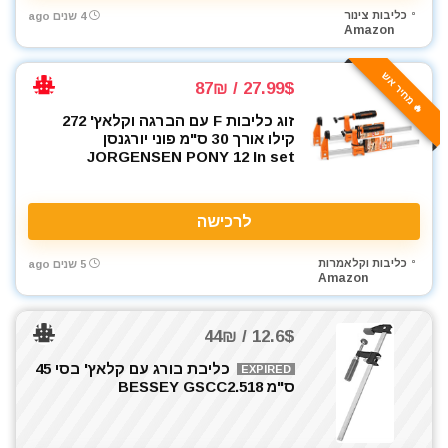
כליבות צינור
4 שנים ago
Amazon
🔥 מחיר אש
27.99$ / 87₪
זוג כליבות F עם הברגה וקלאץ' 272
קילו אורך 30 ס"מ פוני יורגנסן
JORGENSEN PONY 12 In set
לרכישה
כליבות וקלאמרות
5 שנים ago
Amazon
12.6$ / 44₪
כליבת בורג עם קלאץ' בסי 45
EXPIRED
ס"מ BESSEY GSCC2.518