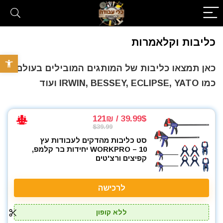
כליבות וקלאמרות
פתח סרגל 
כאן תמצאו כליבות של המותגים המובילים בעולם
כמו IRWIN, BESSEY, ECLIPSE, YATO ועוד
39.99$ / 121₪
$39.99
סט כליבות מהדקים לעבודות עץ
WORKPRO – 10 יחידות בר קלמפ,
קפיצים ורצ'טים
לרכישה
ללא קופון