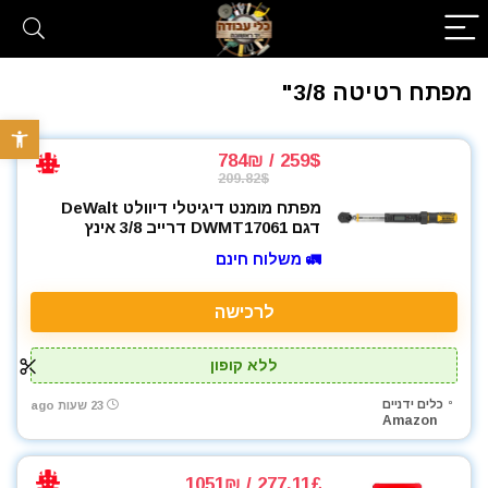
מפתח רטיטה 3/8"
פתח סרגל 
259$ / 784₪
209.82$
מפתח מומנט דיגיטלי דיוולט DeWalt
דגם DWMT17061 דרייב 3/8 אינץ
🚛 משלוח חינם
לרכישה
ללא קופון
כלים ידניים
23 שעות ago
Amazon
277.11£ / 1051₪