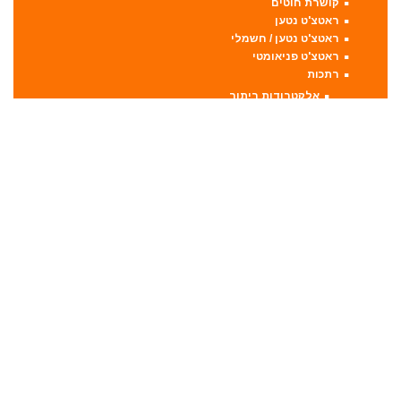
קושרת חוטים
ראטצ'ט נטען
ראטצ'ט נטען / חשמלי
ראטצ'ט פניאומטי
רתכות
אלקטרודות ריתוך
מסכות ריתוך
רתכת MIG CO2
רתכת אלקטרונית
רתכת ארגון TIG
שואבי אבק
שונות
מדריכים
תקנון וגילוי נאות
דילז – דילים כלליים
לקבוצת הפייסבוק
תגובות אחרונות