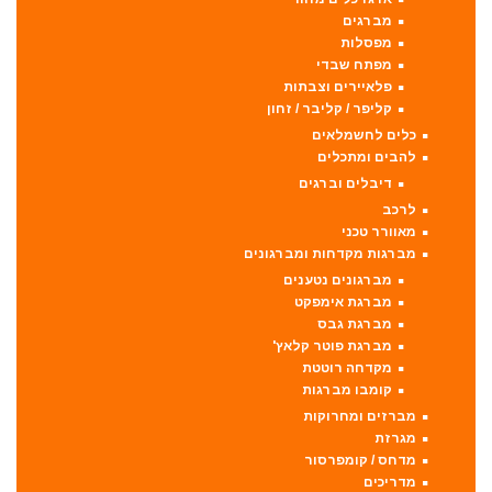
מברגים
מפסלות
מפתח שבדי
פלאיירים וצבתות
קליפר / קליבר / זחון
כלים לחשמלאים
להבים ומתכלים
דיבלים וברגים
לרכב
מאוורר טכני
מברגות מקדחות ומברגונים
מברגונים נטענים
מברגת אימפקט
מברגת גבס
מברגת פוטר קלאץ'
מקדחה רוטטת
קומבו מברגות
מברזים ומחרוקות
מגרזת
מדחס / קומפרסור
מדריכים