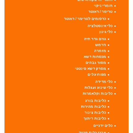
חומרי ניקוי
טרימר / ראוטר
כרסומים לטרימר / ראוטר
כלי אינסטלציה
כלי גינון
גוזם גדר חיה
חרמש
מזמרה
מכסחות דשא
מסור גבהים
מסרק דשא סינטטי
מפוח עלים
כלי מדידה
כלי שינוע ועגלות
כליבות וקלאמרות
כליבות בורג
כליבות מהירות
כליבות צינור
כליבות ריתוך
כלים ידניים
ארגז כלים מזווד