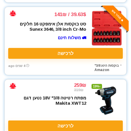
🔥 מחיר אש
39.63$ / 141₪
סט בוקסות אלן אימפקט 16 חלקים
Sunex 3646, 3/8 inch Cr-Mo
🚛 משלוח חינם
לרכישה
בוקסות הינע 3/8"
4 שנים ago
Amazon
259₪
-19%
319₪
מפתח רטיטה 3/8" 18V נטען דגם
Makita XWT12
לרכישה