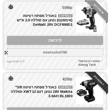
🔥 מחיר אש
599₪
באנדל מפתח רטיטה
EXPIRED
(אימפקט) נטען עם סוללה 2.0 א"ש
DeWalt 20V DCF890D1
לרכישה
newtools0780
מפתח רטיטה 3/8"
5 שנים ago
Almog Tech
⚡️ מבצע בזק
439₪
באנדל מפתח רטיטה 3/8"
EXPIRED
18V Makita נטען דגם XWT12 וסוללה
3.0AH BL1830