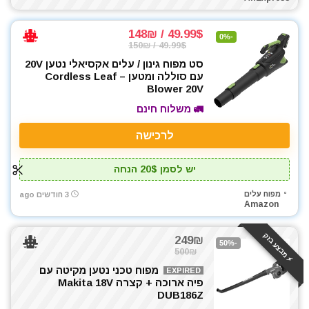
49.99$ / 148₪
-0%
49.99$ / 150₪
סט מפוח גינון / עלים אקסיאלי נטען 20V
עם סוללה ומטען – Cordless Leaf
Blower 20V
🚛 משלוח חינם
לרכישה
יש לסמן 20$ הנחה
מפוח עלים
3 חודשים ago
Amazon
⚡️ מבצע בזק
249₪
-50%
500₪
מפוח טכני נטען מקיטה עם
EXPIRED
פיה ארוכה + קצרה Makita 18V
DUB186Z