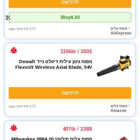
לרכישה
iBuyIL02
מפוח עלים
2 חודשים ago
AliExpress
303£ / 1166₪
מפוח גינון עילית דיוולט נייד Dewalt
Flexvolt Wireless Axial Blade, 54V
לרכישה
מפוח עלים
2 חודשים ago
Amazon
138$ / 407₪
מפוח עלים מילווקי Milwaukee 0884-20