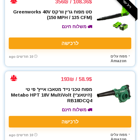
דיל יומי ⚡️
108.36$ / 356₪
סט מפוח גרין וורקס Greenworks 40V
(150 MPH / 135 CFM)
🚛 משלוח חינם
לרכישה
מפוח עלים
10 חודשים ago
Amazon
58.9$ / 193₪
מפוח טכני נייד מטאבו אייץ' פי טי
(היטאצ'י) Metabo HPT 18V MultiVolt
RB18DCQ4
🚛 משלוח חינם
לרכישה
מפוח עלים
10 חודשים ago
Amazon