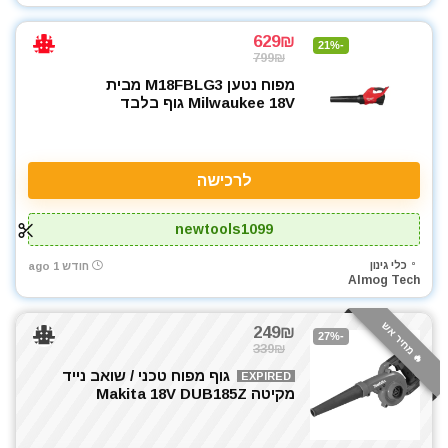
629₪
-21%
799₪
מפוח נטען M18FBLG3 מבית
Milwaukee 18V גוף בלבד
לרכישה
newtools1099
כלי גינון
חודש 1 ago
Almog Tech
🔥 מחיר אש
249₪
-27%
339₪
גוף מפוח טכני / שואב נייד
EXPIRED
מקיטה Makita 18V DUB185Z