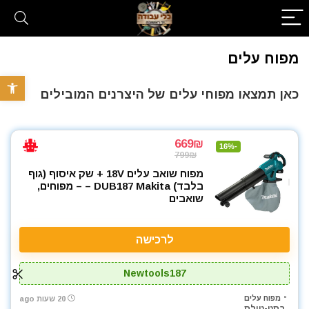
מפוח עלים
פתח סרגל 
כאן תמצאו מפוחי עלים של היצרנים המובילים
669₪
-16%
799₪
מפוח שואב עלים 18V + שק איסוף (גוף
בלבד) DUB187 Makita – – מפוחים,
שואבים
לרכישה
Newtools187
מפוח עלים
20 שעות ago
בסט-טולס