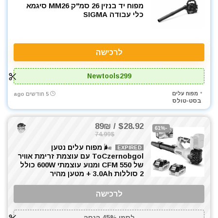
מפוח יד בנזין 26 סמ"ק MM26 סיגמא
כלי עבודה SIGMA
לרכישה
Newtools299
מפוח עלים
5 חודשים ago
בסט-טולס
$28.92 / 89₪
-61%
74.99$
🌬️ מפוח עלים נטען
EXPIRED
ToCzernobgol עם עוצמת זרימת אוויר
של 550 CFM ומנוע עוצמתי 600W כולל
2 סוללות 3.0Ah + מטען מהיר
לרכישה
לסמן 45% הנחה