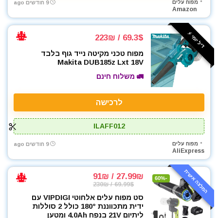
מפוח עלים
9 חודשים ago
Amazon
דיל יומי ⚡️
69.3$ / 223₪
מפוח טכני מקיטה נייד גוף בלבד
Makita DUB185z Lxt 18V
🚛 משלוח חינם
לרכישה
ILAFF012
מפוח עלים
9 חודשים ago
AliExpress
המלצה אישית
27.99₪ / 91₪
-60%
69.99$ / 230₪
סט מפוח עלים אלחוטי VIPDIGI עם
ידית מתכווננת 180° כולל 2 סוללות
ליתיום 21V בנפח 4.0Ah ומטען