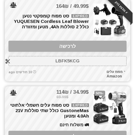
⚡️ מבצע בזק
49.99$ / 164₪
סט מפוח קומפקטי נטען
EXPIRED
YUQUESEN Cordless Leaf Blower
כולל 2 סוללות 4Ah, מטען ומזוודה
לרכישה
LBFK5KCG
מפוח עלים
10 חודשים ago
Amazon
34.99$ / 114₪
-50%
69.99$
סט מפוח עלים חשמלי אלחוטי
EXPIRED
GustoneMas כולל שתי סוללות 21V
4.0Ah ומטען
🚛 משלוח חינם