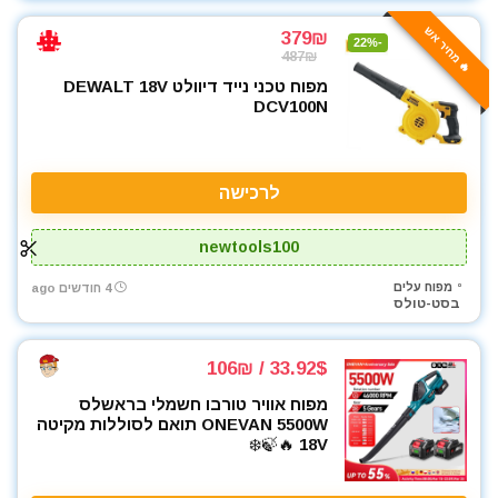
🔥 מחיר אש
379₪
-22%
487₪
מפוח טכני נייד דיוולט DEWALT 18V
DCV100N
לרכישה
newtools100
מפוח עלים
4 חודשים ago
בסט-טולס
33.92$ / 106₪
מפוח אוויר טורבו חשמלי בראשלס
ONEVAN 5500W תואם לסוללות מקיטה
18V 🔥🍃❄️