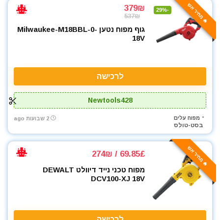
🔥 מחיר אש
379₪
-29%
537₪
גוף מפוח נטען Milwaukee-M18BBL-0-
18V
לרכישה
Newtools428
מפוח עלים
2 שבועות ago
בסט-טולס
🔥 מחיר אש
69.85£ / 274₪
מפוח טכני נייד דיוולט DEWALT
DCV100-XJ 18V
לרכישה