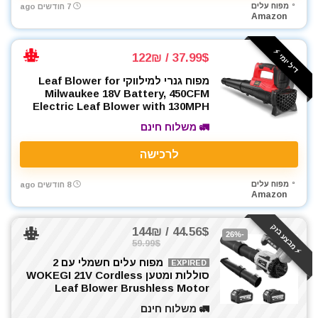
מפוח עלים
7 חודשים ago
Amazon
דיל יומי ⚡️
37.99$ / 122₪
מפוח גנרי למילווקי Leaf Blower for
Milwaukee 18V Battery, 450CFM
Electric Leaf Blower with 130MPH
🚛 משלוח חינם
לרכישה
מפוח עלים
8 חודשים ago
Amazon
⚡️ מבצע בזק
44.56$ / 144₪
-26%
59.99$
מפוח עלים חשמלי עם 2
EXPIRED
סוללות ומטען WOKEGI 21V Cordless
Leaf Blower Brushless Motor
🚛 משלוח חינם