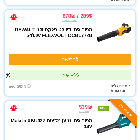
289$ / 878₪
$175.05
מפוח גינון דיוולט פלקסוולט DEWALT
54/60V FLEXVOLT DCBL772B
לרכישה
ללא קופון
מפוח עלים
3 ימים ago
Amazon
🔥 מחיר אש
539₪
-18%
659₪
מפוח גינון נטען מקיטה Makita XBU03Z
18V