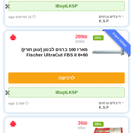
IBuyILKSP
דיבלים וברגים
11 חודשים ago
K.S.P
המלצה אישית
289₪
-15%
339₪
מארז 100 ברגים לבטון (עוגן חורץ)
Fischer UltraCut FBS II 6×60
לרכישה
iBuyILKSP
דיבלים וברגים
שנה 1 ago
K.S.P
36₪
-39%
59₪