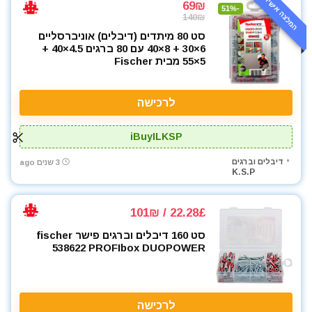
המלצה אישית
69₪
-51%
140₪
סט 80 מיתדים (דיבלים) אוניברסליים
6×30 + 8×40 עם 80 ברגים 4.5×40 +
5×55 מבית Fischer
לרכישה
iBuyILKSP
דיבלים וברגים
3 שנים ago
K.S.P
22.28£ / 101₪
סט 160 דיבלים וברגים פישר fischer
538622 PROFIbox DUOPOWER
לרכישה