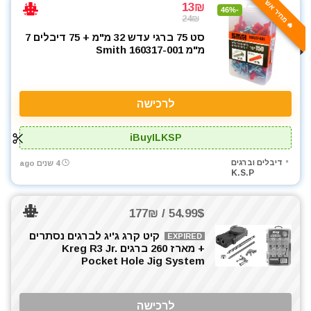
🔥 מחיר אש
13₪
-46%
24₪
סט 75 ברגי עדש 32 מ"מ + 75 דיבלים 7
מ"מ Smith 160317-001
לרכישה
iBuyILKSP
דיבלים וברגים
4 שנים ago
K.S.P
54.99$ / 177₪
קיט קרג ג'יג לברגים נסתרים
EXPIRED
+ מארז 260 ברגים Kreg R3 Jr.
Pocket Hole Jig System
לרכישה