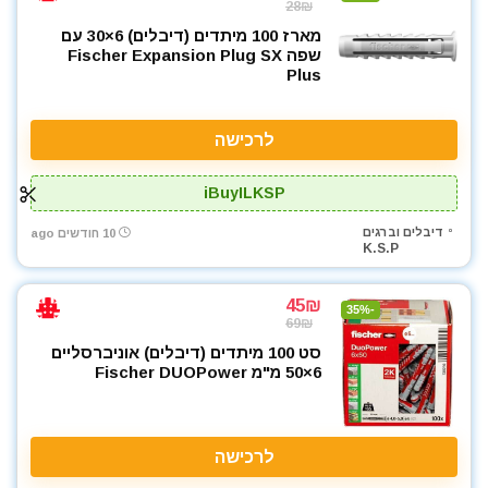
28₪
מארז 100 מיתדים (דיבלים) 6×30 עם
שפה Fischer Expansion Plug SX
Plus
לרכישה
iBuyILKSP
דיבלים וברגים
10 חודשים ago
K.S.P
45₪
-35%
69₪
סט 100 מיתדים (דיבלים) אוניברסליים
6×50 מ"מ Fischer DUOPower
לרכישה