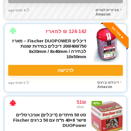
אביזרים לנגרים
4 שנים ago
Amazon
🔥 מחיר אש
124-142 ₪ למארז
דיבלים Fischer DUOPOWER – מארז
200/400/750 דיבלים במידות שונות
לבחירה 6x30mm / 8x40mm /
10x50mm
לרכישה
דיבלים וברגים
5 שנים ago
Amazon
51₪
-40%
85₪
סט 50 מיתדים (דיבלים) אוניברסליים
פישר 8×40 מ"מ עם 50 ברגים Fischer
DUOPower