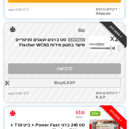
דיבלים וברגים
3 שנים ago
Amazon
⚡️ מבצע בזק
8₪
סט ברגים ועוגנים סניטריים
EXPIRED
פישר במגוון מידות Fischer WCN1
לרכישה
iBuyILKSP
דיבלים וברגים
4 שנים ago
K.S.P
⚡️ מבצע בזק
61₪
-31%
89₪
סט 245 ברגי Power Fast + ביט T10 +