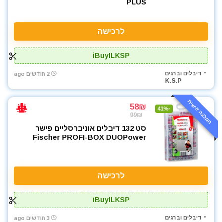
PLUS
לרכישה
iBuyILKSP
דיבלים וברגים
2 חודשים ago
K.S.P
המלצה אישית
58₪
-41%
99₪
סט 132 דיבלים אוניברסליים פישר
Fischer PROFI-BOX DUOPower
לרכישה
iBuyILKSP
דיבלים וברגים
3 חודשים ago