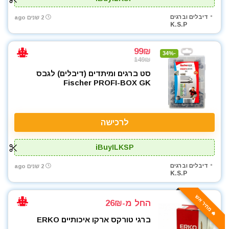
דיבלים וברגים
2 שנים ago
K.S.P
99₪
-34%
149₪
סט ברגים ומיתדים (דיבלים) לגבס
Fischer PROFI-BOX GK
לרכישה
iBuyILKSP
דיבלים וברגים
2 שנים ago
K.S.P
🔥 מחיר אש
החל מ-26₪
ברגי טורקס ארקו איכותיים ERKO