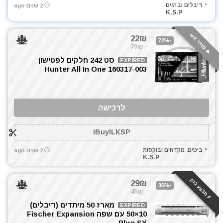
דיבלים וברגים
2 שנים ago
K.S.P
🔥 מחיר אש
22₪
-72%
79₪
סט 242 חלקים לפטישון
EXPIRED
Hunter All In One 160317-003
לרכישה
iBuyILKSP
ביטים, מקדחים ובוקסות
2 שנים ago
K.S.P
⚡️ מבצע בזק
29₪
-36%
45₪
מארז 50 מיתדים (דיבלים)
EXPIRED
10×50 עם שפה Fischer Expansion
Plug SX