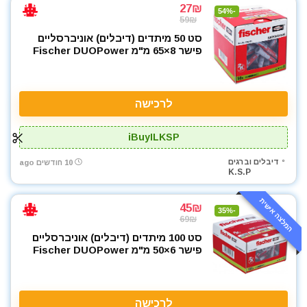
27₪
-54%
59₪
סט 50 מיתדים (דיבלים) אוניברסליים
פישר 8×65 מ"מ Fischer DUOPower
לרכישה
iBuyILKSP
דיבלים וברגים
10 חודשים ago
K.S.P
המלצה אישית
45₪
-35%
69₪
סט 100 מיתדים (דיבלים) אוניברסליים
פישר 6×50 מ"מ Fischer DUOPower
לרכישה