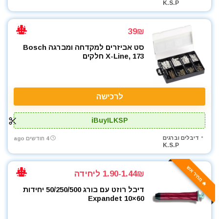
K.S.P
39₪
סט אביזרים למקדחה ומברגה Bosch
X-Line, 173 חלקים
לרכישה
iBuyILKSP
דיבלים וברגים
4 חודשים ago
K.S.P
🔥 מחיר אש
1.90-1.44₪ ליחידה
דיבל רוזט עם בורג 50/250/500 יחידות
Expandet 10×60