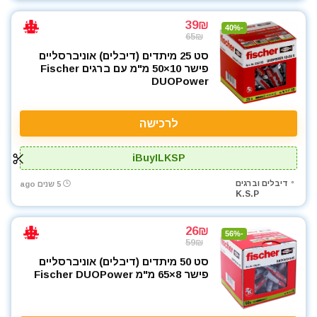
39₪
-40%
65₪
סט 25 מיתדים (דיבלים) אוניברסליים
פישר 10×50 מ"מ עם ברגים Fischer
DUOPower
לרכישה
iBuyILKSP
דיבלים וברגים
5 שנים ago
K.S.P
26₪
-56%
59₪
סט 50 מיתדים (דיבלים) אוניברסליים
פישר 8×65 מ"מ Fischer DUOPower