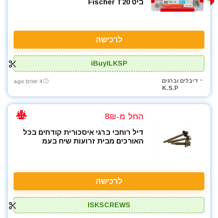
ביט Fischer T20
לרכישה
iBuyILKSP
דיבלים וברגים
4 שנים ago
K.S.P
החל מ-8₪
דיל רוחבי ברגי איסכורית קודחים בכל
האורכים מבית זרועות שיח בעמ
לרכישה
ISKSCREWS