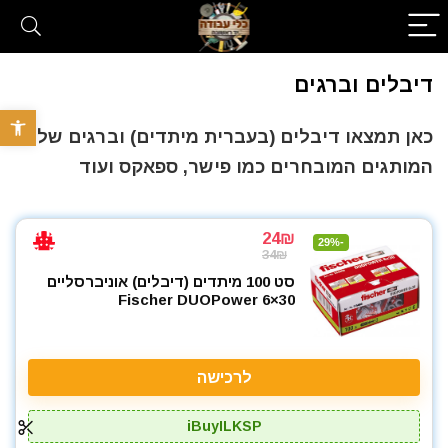
דיבלים וברגים
פתח סרגל 
כאן תמצאו דיבלים (בעברית מיתדים) וברגים של
המותגים המובחרים כמו פישר, ספאקס ועוד
24₪
-29%
34₪
סט 100 מיתדים (דיבלים) אוניברסליים
Fischer DUOPower 6×30
לרכישה
iBuyILKSP