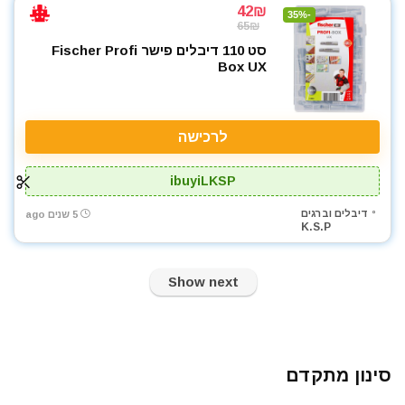
42₪
-35%
65₪
סט 110 דיבלים פישר Fischer Profi
Box UX
לרכישה
ibuyiLKSP
דיבלים וברגים
5 שנים ago
K.S.P
Show next
סינון מתקדם