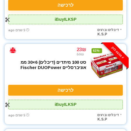
לרכישה
iBuyILKSP
דיבלים וברגים
5 שנים ago
K.S.P
⚡️ מבצע בזק
23₪
-61%
59₪
סט 100 מיתדים (דיבלים) 6×30 ממ
אוניברסליים Fischer DUOPower
לרכישה
iBuyILKSP
דיבלים וברגים
5 שנים ago
K.S.P