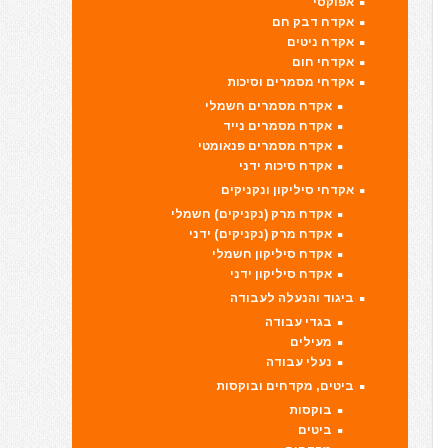
אפוקסי
אקדח דבק חם
אקדח ניטים
אקדחי חום
אקדחי מסמרים וסיכות
אקדח מסמרים חשמלי
אקדח מסמרים נייד
אקדח מסמרים פנאומטי
אקדח סיכות ידני
אקדחי סיליקון ונקניקים
אקדח מרק (נקניקים) חשמלי
אקדח מרק (נקניקים) ידני
אקדח סיליקון חשמלי
אקדח סיליקון ידני
ביגוד והנעלה לעבודה
בגדי עבודה
מעילים
נעלי עבודה
ביטים, מקדחים ובוקסות
בוקסות
ביטים