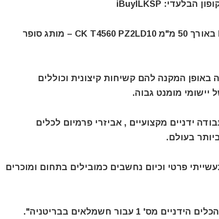
סט 10 ביטים לאימפקט מסוג פוזידרייב PZ2 באורך 50 מ"מ CK T4560 PZ2LD10 – מותג סופר
רים מסגסוגת פלדה V8 שעוצבה באופן המקנה להם קשיחות קיצונית וכוללים
 יישומי מומנט גבוה.
לי עבודה ידניים מקצועיים , אביזרי פרמיום לכלים
יותר בעולם.
צועי, תעשייתי פרטי וכיום נחשבים כמובילים בתחום ומוכרים
1 עבור חשמלאים בבריטניה".