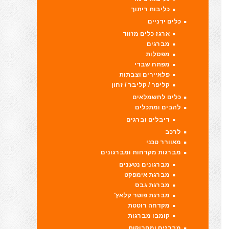
כליבות ריתוך
כלים ידניים
ארגז כלים מזווד
מברגים
מפסלות
מפתח שבדי
פלאיירים וצבתות
קליפר / קליבר / זחון
כלים לחשמלאים
להבים ומתכלים
דיבלים וברגים
לרכב
מאוורר טכני
מברגות מקדחות ומברגונים
מברגונים נטענים
מברגת אימפקט
מברגת גבס
מברגת פוטר קלאץ'
מקדחה רוטטת
קומבו מברגות
מברזים ומחרוקות