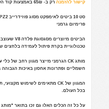
קישור להזמנה
רק ב- 65₪ באמצעות קוד הקופון הבלעדי: iBuyILKSP
פרימיום גרמני
הביטים מיוצ
טכנולוגיית בקרת פיתול לעמידה בלחצים של
מותג CK הגרמני מייצר מגוון רחב של כ
חשמליים ופתרונות אחסון באיכות הגבוהה ב
המגוון של CK מתאימים לשימוש מק
בכל העולם.
על כל זה הכלים האלו גם זכו בתואר "מותג הכלים הידניים מס' 