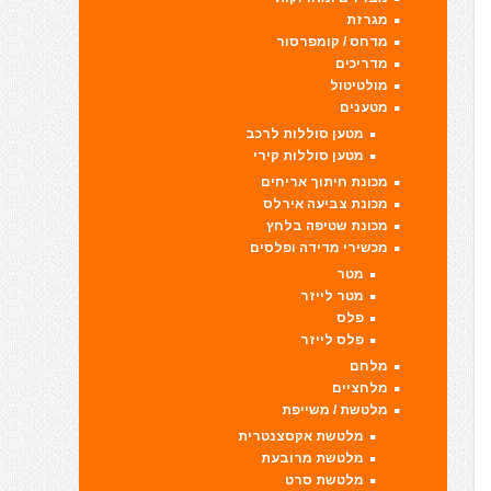
מגרזת
מדחס / קומפרסור
מדריכים
מולטיטול
מטענים
מטען סוללות לרכב
מטען סוללות קירי
מכונת חיתוך אריחים
מכונת צביעה אירלס
מכונת שטיפה בלחץ
מכשירי מדידה ופלסים
מטר
מטר לייזר
פלס
פלס לייזר
מלחם
מלחציים
מלטשת / משייפת
מלטשת אקסצנטרית
מלטשת מרובעת
מלטשת סרט