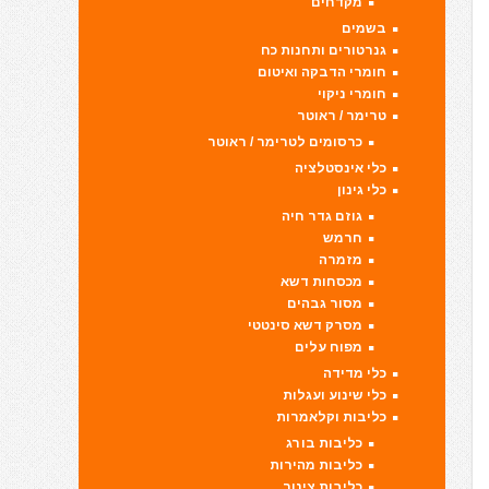
מקדחים
בשמים
גנרטורים ותחנות כח
חומרי הדבקה ואיטום
חומרי ניקוי
טרימר / ראוטר
כרסומים לטרימר / ראוטר
כלי אינסטלציה
כלי גינון
גוזם גדר חיה
חרמש
מזמרה
מכסחות דשא
מסור גבהים
מסרק דשא סינטטי
מפוח עלים
כלי מדידה
כלי שינוע ועגלות
כליבות וקלאמרות
כליבות בורג
כליבות מהירות
כליבות צינור