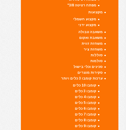
מפתח רטיטה 3/8"
מקצועות
מקצוע חשמלי
מקצוע ידני
משאבה טבולה
משאבת ואקום
משחזת זווית
משחזת ציר
סוללות
סולמות
סכינים וכלי בישול
סקירות מוצרים
ערכות קומבו 3 כלים ויותר
קומבו 10 כלים
קומבו 3 כלים
קומבו 4 כלים
קומבו 5 כלים
קומבו 6 כלים
קומבו 7 כלים
קומבו 8 כלים
קומבו 9 כלים