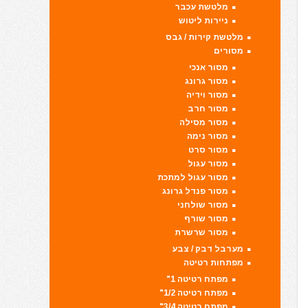
מלטשת עכבר
ניירות ליטוש
מלטשת קירות / גבס
מסורים
מסור אנכי
מסור גרונג
מסור וידיה
מסור חרב
מסור מסילה
מסור נימה
מסור סרט
מסור עגול
מסור עגול למתכת
מסור פנדל גרונג
מסור שולחני
מסור שורף
מסור שרשרת
מערבל דבק / צבע
מפתחות רטיטה
מפתח רטיטה 1"
מפתח רטיטה 1/2"
מפתח רטיטה 3/4"