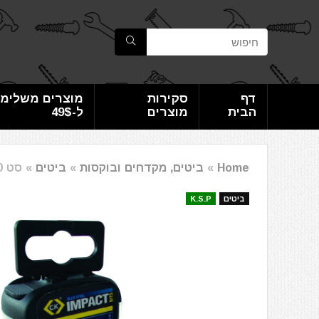
דף
סקירות
מוצרים משלימי
הבית
מוצרים
ל-49$
Home
»
ביטים, מקדחים ובוקסות
»
ביטים
»
סט 10 ביטים לאימפקט PZ2 באורך 50 מ"מ CK T4560 PZ2LD10
ביטים
K.S.P