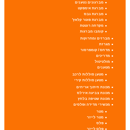
מברגונים נטענים
מברגת אימפקט
מברגת גבס
מברגת פוטר קלאץ'
מקדחה רוטטת
קומבו מברגות
מברזים ומחרוקות
מגרזת
מדחס / קומפרסור
מדריכים
מולטיטול
מטענים
מטען סוללות לרכב
מטען סוללות קירי
מכונת חיתוך אריחים
מכונת צביעה אירלס
מכונת שטיפה בלחץ
מכשירי מדידה ופלסים
מטר
מטר לייזר
פלס
פלס לייזר