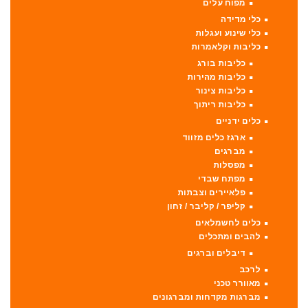
מפוח עלים
כלי מדידה
כלי שינוע ועגלות
כליבות וקלאמרות
כליבות בורג
כליבות מהירות
כליבות צינור
כליבות ריתוך
כלים ידניים
ארגז כלים מזווד
מברגים
מפסלות
מפתח שבדי
פלאיירים וצבתות
קליפר / קליבר / זחון
כלים לחשמלאים
להבים ומתכלים
דיבלים וברגים
לרכב
מאוורר טכני
מברגות מקדחות ומברגונים