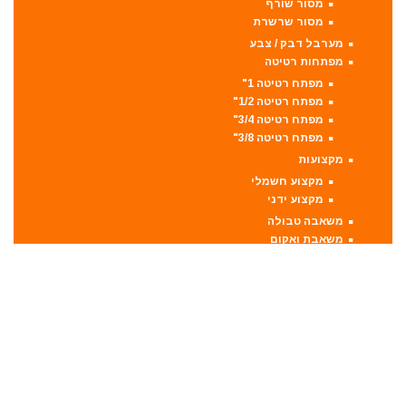
מסור שורף
מסור שרשרת
מערבל דבק / צבע
מפתחות רטיטה
מפתח רטיטה 1"
מפתח רטיטה 1/2"
מפתח רטיטה 3/4"
מפתח רטיטה 3/8"
מקצועות
מקצוע חשמלי
מקצוע ידני
משאבה טבולה
משאבת ואקום
משחזת זווית
משחזת ציר
סוללות
סולמות
סכינים וכלי בישול
סקירות מוצרים
ערכות קומבו 3 כלים ויותר
קומבו 10 כלים