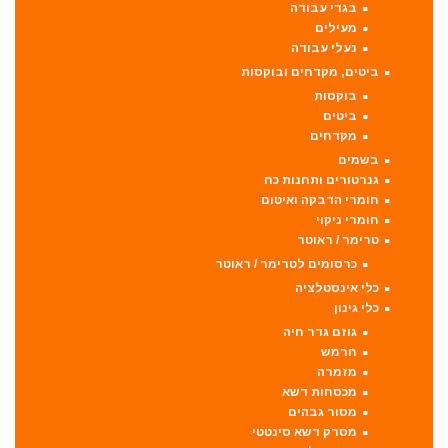
בגדי עבודה
מעילים
נעלי עבודה
ביטים, מקדחים ובוקסות
בוקסות
ביטים
מקדחים
בשמים
גנרטורים ותחנות כח
חומרי הדבקה ואיטום
חומרי ניקוי
טרימר / ראוטר
כרסומים לטרימר / ראוטר
כלי אינסטלציה
כלי גינון
גוזם גדר חיה
חרמש
מזמרה
מכסחות דשא
מסור גבהים
מסרק דשא סינטטי