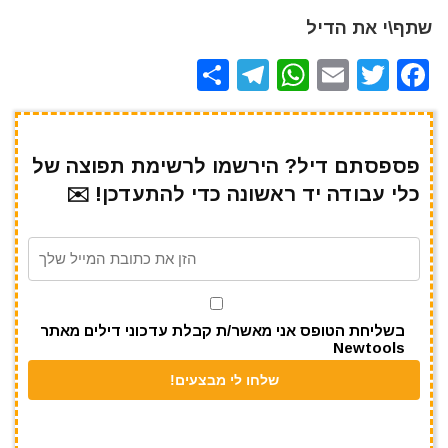
שתף\י את הדיל
S
T
W
E
T
F
h
el
h
m
w
a
ar
e
at
ai
it
c
e
gr
s
l
te
e
פספסתם דיל? הירשמו לרשימת תפוצה של
כלי עבודה יד ראשונה כדי להתעדכן! ✉️
a
A
r
b
m
p
o
p
o
k
בשליחת הטופס אני מאשר/ת קבלת עדכוני דילים מאתר
Newtools