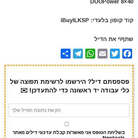
DUOPower 8×40
קוד קופון בלעדי: iBuyILKSP
שתף\י את הדיל
S
T
W
E
T
F
h
el
h
m
w
a
ar
e
at
ai
it
c
e
gr
s
l
te
e
פספסתם דיל? הירשמו לרשימת תפוצה של
כלי עבודה יד ראשונה כדי להתעדכן! ✉️
a
A
r
b
m
p
o
p
o
k
בשליחת הטופס אני מאשר/ת קבלת עדכוני דילים מאתר
Newtools