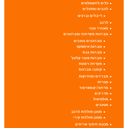
כלים לחשמלאים
להבים ומתכלים
דיבלים וברגים
לרכב
מאוורר טכני
מברגות מקדחות ומברגונים
מברגונים נטענים
מברגת אימפקט
מברגת גבס
מברגת פוטר קלאץ'
מקדחה רוטטת
קומבו מברגות
מברזים ומחרוקות
מגרזת
מדחס / קומפרסור
מדריכים
מולטיטול
מטענים
מטען סוללות לרכב
מטען סוללות קירי
מכונת חיתוך אריחים