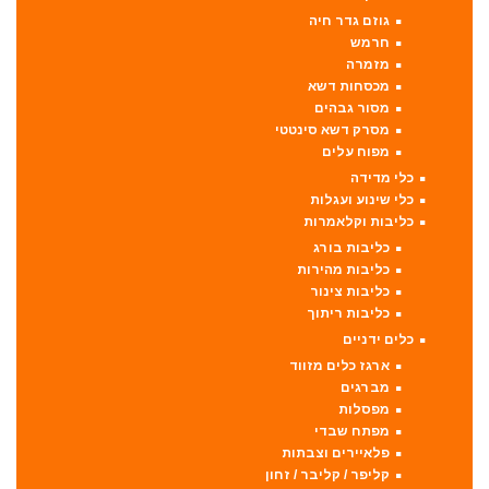
גוזם גדר חיה
חרמש
מזמרה
מכסחות דשא
מסור גבהים
מסרק דשא סינטטי
מפוח עלים
כלי מדידה
כלי שינוע ועגלות
כליבות וקלאמרות
כליבות בורג
כליבות מהירות
כליבות צינור
כליבות ריתוך
כלים ידניים
ארגז כלים מזווד
מברגים
מפסלות
מפתח שבדי
פלאיירים וצבתות
קליפר / קליבר / זחון