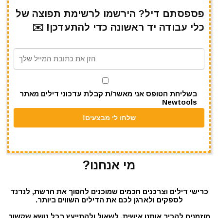
ar
e
at
ai
it
c
e
gr
s
l
te
e
פספסתם דיל? הירשמו לרשימת תפוצה של
כלי עבודה יד ראשונה כדי להתעדכן! ✉️
a
A
r
b
m
p
o
p
o
k
בשליחת הטופס אני מאשר/ת קבלת עדכוני דילים מאתר
Newtools
מי אנחנו?
כרישי דילים וצרכנים חכמים שמוכנים להפוך את הרשת, לנדנד
לספקים ולארגן לכם את הדילים השווים ביותר.
מוזמנים להכיר אותנו אישית, לשאול ולהתייעץ בכל נושא שקשור