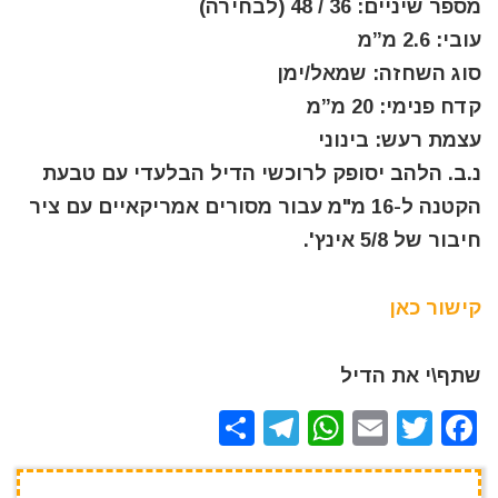
מספר שיניים: 36 / 48 (לבחירה)
עובי: 2.6 מ”מ
סוג השחזה: שמאל/ימן
קדח פנימי: 20 מ”מ
עצמת רעש: בינוני
נ.ב. הלהב יסופק לרוכשי הדיל הבלעדי עם טבעת
הקטנה ל-16 מ"מ עבור מסורים אמריקאיים עם ציר
חיבור של 5/8 אינץ'.
קישור כאן
שתף\י את הדיל
S
T
W
E
T
F
h
el
h
m
w
a