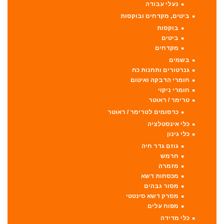
נעלי עבודה
ביטים, מקדחים ובוקסות
בוקסות
ביטים
מקדחים
בשמים
גנרטורים ותחנות כח
חומרי הדבקה ואיטום
חומרי ניקוי
טרימר / ראוטר
כרסומים לטרימר / ראוטר
כלי אינסטלציה
כלי גינון
גוזם גדר חיה
חרמש
מזמרה
מכסחות דשא
מסור גבהים
מסרק דשא סינטטי
מפוח עלים
כלי מדידה