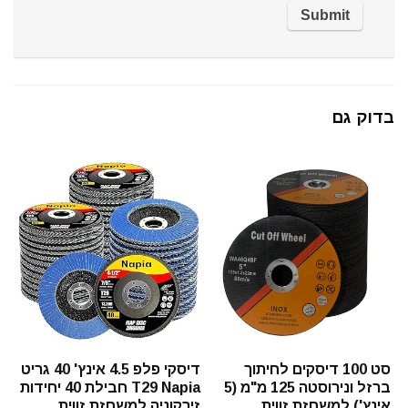
בדוק גם
סט 100 דיסקים לחיתוך
דיסקי פלפ 4.5 אינץ' 40 גריט
ברזל ונירוסטה 125 מ"מ (5
T29 Napia חבילת 40 יחידות
אינץ') למשחזת זווית
זירקוניה למשחזת זווית