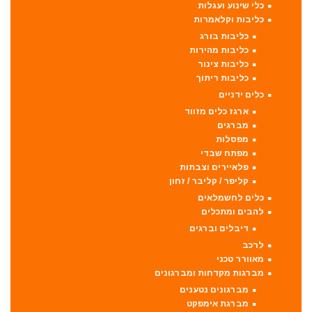
כלי שינוע ועגלות
כליבות וקלאמרות
כליבות בורג
כליבות מהירות
כליבות צינור
כליבות ריתוך
כלים ידניים
ארגז כלים מזווד
מברגים
מפסלות
מפתח שבדי
פלאיירים וצבתות
קליפר / קליבר / זחון
כלים לחשמלאים
להבים ומתכלים
דיבלים וברגים
לרכב
מאוורר טכני
מברגות מקדחות ומברגונים
מברגונים נטענים
מברגת אימפקט