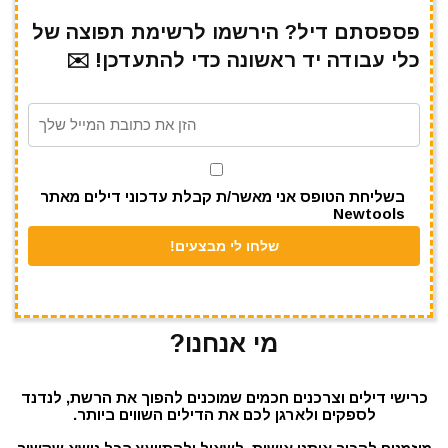
ar
e
at
ai
it
c
e
gr
s
l
te
e
פספסתם דיל? הירשמו לרשימת תפוצה של
כלי עבודה יד ראשונה כדי להתעדכן! ✉️
a
A
r
b
m
p
o
p
o
k
בשליחת הטופס אני מאשר/ת קבלת עדכוני דילים מאתר
Newtools
מי אנחנו?
כרישי דילים וצרכנים חכמים שמוכנים להפוך את הרשת, לנדנד
לספקים ולארגן לכם את הדילים השווים ביותר.