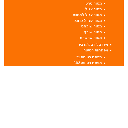
מסור סרט
מסור עגול
מסור עגול למתכת
מסור פנדל גרונג
מסור שולחני
מסור שורף
מסור שרשרת
מערבל דבק / צבע
מפתחות רטיטה
מפתח רטיטה 1"
מפתח רטיטה 1/2"
מפתח רטיטה 3/4"
מפתח רטיטה 3/8"
מקצועות
מקצוע חשמלי
מקצוע ידני
משאבה טבולה
משאבת ואקום
משחזת זווית
משחזת ציר
סוללות