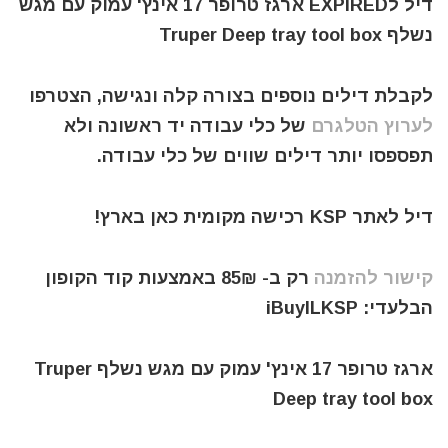
דיל לEXPIRED ארגז טרופר 17 אינץ' עמוק עם מגש
נשלף Truper Deep tray tool box
לקבלת דילים נוספים בצורה קלה ונגישה, הצטרפו
לערוץ הטלגרם
של כלי עבודה יד ראשונה ולא
תפספסו יותר דילים שווים של כלי עבודה.
דיל לאתר KSP רכישה מקומית כאן בארץ!
קישור להזמנה
רק ב- 85₪ באמצעות קוד הקופון
הבלעדי: iBuyILKSP
ארגז טרופר 17 אינץ' עמוק עם מגש נשלף Truper
Deep tray tool box