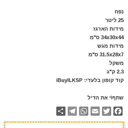
נפח
25 ליטר
מידות הארגז
34x30x44 ס"מ
מידות מגש
31.5x28x7 ס"מ
משקל
2.3 ק"ג
קוד קופון בלעדי: iBuyILKSP
שתף\י את הדיל
S
T
W
E
T
F
h
el
h
m
w
a