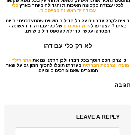
מוזמנים להכיר אותנו אישית, לשאול ולהתייעץ בכל נושא שקשור
לכלי עבודה בקבוצה האיכותית והגדולה ביותר בארץ
כלי
עבודה יד ראשונה בפייסבוק.
רוצים לקבל עדכונים על כל הדילים השווים שמתעדכנים יום יום
באתר? הצטרפו ל
ערוץ הטלגרם
של כלי עבודה יד ראשונה -
הצטרפו עכשיו כדי לא לפספס דילים שווים.
לא רק כלי עבודה!
כי צרכן חכם חוסך בכל דבר! ולכן הקמנו גם את
אתר דילז -
מועדון צרכנות חברתית
בעזרתו תוכלו לחסוך המון גם על שאר
המוצרים שאנו צורכים ביום יום.
תגובה
LEAVE A REPLY