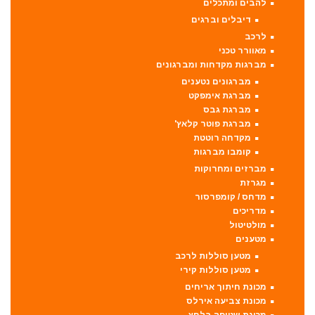
להבים ומתכלים
דיבלים וברגים
לרכב
מאוורר טכני
מברגות מקדחות ומברגונים
מברגונים נטענים
מברגת אימפקט
מברגת גבס
מברגת פוטר קלאץ'
מקדחה רוטטת
קומבו מברגות
מברזים ומחרוקות
מגרזת
מדחס / קומפרסור
מדריכים
מולטיטול
מטענים
מטען סוללות לרכב
מטען סוללות קירי
מכונת חיתוך אריחים
מכונת צביעה אירלס
מכונת שטיפה בלחץ