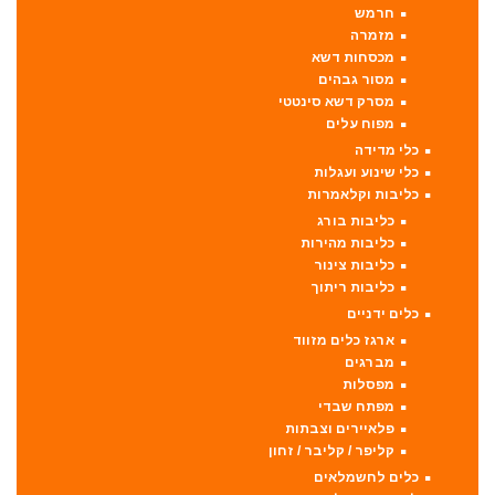
חרמש
מזמרה
מכסחות דשא
מסור גבהים
מסרק דשא סינטטי
מפוח עלים
כלי מדידה
כלי שינוע ועגלות
כליבות וקלאמרות
כליבות בורג
כליבות מהירות
כליבות צינור
כליבות ריתוך
כלים ידניים
ארגז כלים מזווד
מברגים
מפסלות
מפתח שבדי
פלאיירים וצבתות
קליפר / קליבר / זחון
כלים לחשמלאים