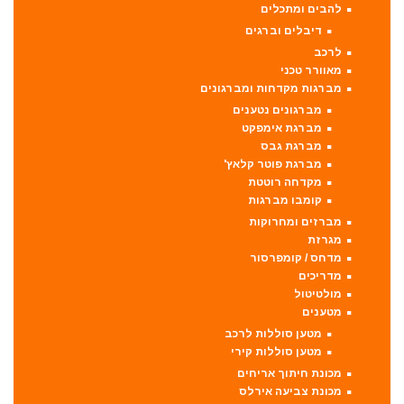
להבים ומתכלים
דיבלים וברגים
לרכב
מאוורר טכני
מברגות מקדחות ומברגונים
מברגונים נטענים
מברגת אימפקט
מברגת גבס
מברגת פוטר קלאץ'
מקדחה רוטטת
קומבו מברגות
מברזים ומחרוקות
מגרזת
מדחס / קומפרסור
מדריכים
מולטיטול
מטענים
מטען סוללות לרכב
מטען סוללות קירי
מכונת חיתוך אריחים
מכונת צביעה אירלס