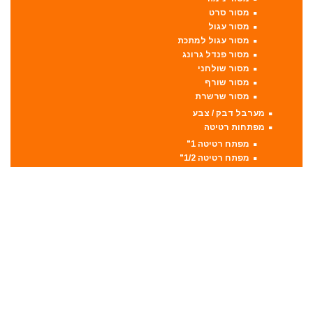
מסור סרט
מסור עגול
מסור עגול למתכת
מסור פנדל גרונג
מסור שולחני
מסור שורף
מסור שרשרת
מערבל דבק / צבע
מפתחות רטיטה
מפתח רטיטה 1"
מפתח רטיטה 1/2"
מפתח רטיטה 3/4"
מפתח רטיטה 3/8"
מקצועות
מקצוע חשמלי
מקצוע ידני
משאבה טבולה
משאבת ואקום
משחזת זווית
משחזת ציר
סוללות