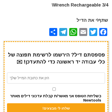
Wrench Rechargeable 3/4\
שתף\י את הדיל
S
T
W
E
T
F
h
el
h
m
w
a
ar
e
at
ai
it
c
e
gr
s
l
te
e
פספסתם דיל? הירשמו לרשימת תפוצה של
כלי עבודה יד ראשונה כדי להתעדכן! ✉️
a
A
r
b
m
p
o
p
o
k
בשליחת הטופס אני מאשר/ת קבלת עדכוני דילים מאתר
Newtools