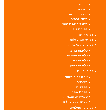
חרמש
מזמרה
מכסחות דשא
מסור גבהים
מסרק דשא סינטטי
מפוח עלים
כלי מדידה
כלי שינוע ועגלות
כליבות וקלאמרות
כליבות בורג
כליבות מהירות
כליבות צינור
כליבות ריתוך
כלים ידניים
ארגז כלים מזווד
מברגים
מפסלות
מפתח שבדי
פלאיירים וצבתות
קליפר / קליבר / זחון
כלים לחשמלאים