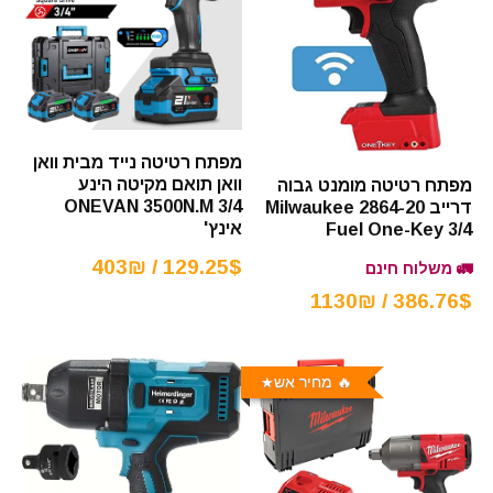
מפתח רטיטה נייד מבית וואן
וואן תואם מקיטה הינע
מפתח רטיטה מומנט גבוה
ONEVAN 3500N.M 3/4
דרייב Milwaukee 2864-20
אינץ'
Fuel One-Key 3/4
129.25$ / 403₪
🚛 משלוח חינם
386.76$ / 1130₪
🔥 מחיר אש