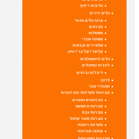
כליבות ריתוך
כלים ידניים
ארגז כלים מזווד
מברגים
מפסלות
מפתח שבדי
פלאיירים וצבתות
קליפר / קליבר / זחון
כלים לחשמלאים
להבים ומתכלים
דיבלים וברגים
לרכב
מאוורר טכני
מברגות מקדחות ומברגונים
מברגונים נטענים
מברגת אימפקט
מברגת גבס
מברגת פוטר קלאץ'
מקדחה רוטטת
קומבו מברגות
מברזים ומחרוקות