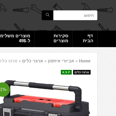
דף
סקירות
מוצרים משלימי
הבית
מוצרים
ל-49$
Home
»
אביזרי איחסון
»
ארגזי כלים
»
ארגז כלים מקצועי 22 
ארגזי כלים
K.S.P
-11%