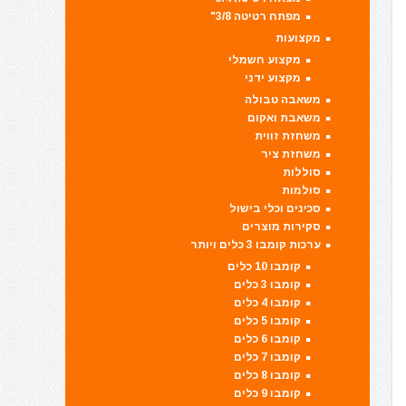
מפתח רטיטה 3/8"
מקצועות
מקצוע חשמלי
מקצוע ידני
משאבה טבולה
משאבת ואקום
משחזת זווית
משחזת ציר
סוללות
סולמות
סכינים וכלי בישול
סקירות מוצרים
ערכות קומבו 3 כלים ויותר
קומבו 10 כלים
קומבו 3 כלים
קומבו 4 כלים
קומבו 5 כלים
קומבו 6 כלים
קומבו 7 כלים
קומבו 8 כלים
קומבו 9 כלים