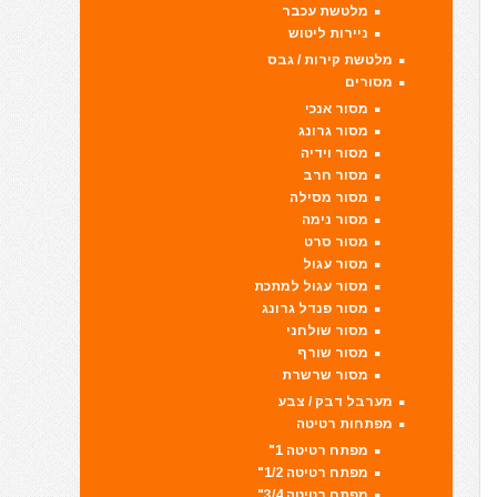
מלטשת עכבר
ניירות ליטוש
מלטשת קירות / גבס
מסורים
מסור אנכי
מסור גרונג
מסור וידיה
מסור חרב
מסור מסילה
מסור נימה
מסור סרט
מסור עגול
מסור עגול למתכת
מסור פנדל גרונג
מסור שולחני
מסור שורף
מסור שרשרת
מערבל דבק / צבע
מפתחות רטיטה
מפתח רטיטה 1"
מפתח רטיטה 1/2"
מפתח רטיטה 3/4"