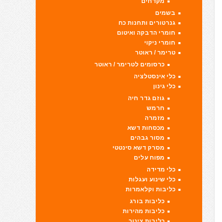
מקדחים
בשמים
גנרטורים ותחנות כח
חומרי הדבקה ואיטום
חומרי ניקוי
טרימר / ראוטר
כרסומים לטרימר / ראוטר
כלי אינסטלציה
כלי גינון
גוזם גדר חיה
חרמש
מזמרה
מכסחות דשא
מסור גבהים
מסרק דשא סינטטי
מפוח עלים
כלי מדידה
כלי שינוע ועגלות
כליבות וקלאמרות
כליבות בורג
כליבות מהירות
כליבות צינור