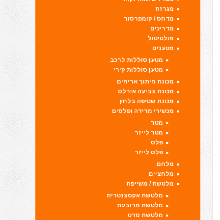
מגרזת
מדחס / קומפרסור
מדריכים
מולטיטול
מטענים
מטען סוללות לרכב
מטען סוללות קירי
מכונת חיתוך אריחים
מכונת צביעה אירלס
מכונת שטיפה בלחץ
מכשירי מדידה ופלסים
מטר
מטר לייזר
פלס
פלס לייזר
מלחם
מלחציים
מלטשת / משייפת
מלטשת אקסצנטרית
מלטשת מרובעת
מלטשת סרט