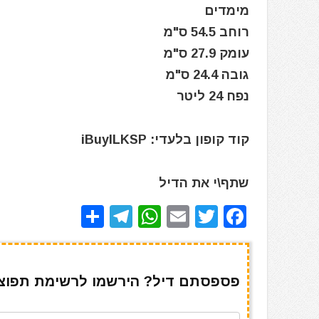
מימדים
רוחב 54.5 ס"מ
עומק 27.9 ס"מ
גובה 24.4 ס"מ
נפח 24 ליטר
קוד קופון בלעדי: iBuyILKSP
שתף\י את הדיל
S
T
W
E
T
F
h
el
h
m
w
a
ar
e
at
ai
it
c
e
gr
s
l
te
e
פספסתם דיל? הירשמו לרשימת תפוצה 
a
A
r
b