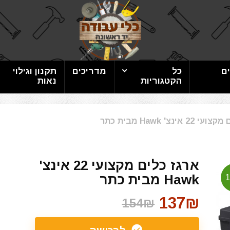
ם
כל
מדריכים
תקנון וגילוי
הקטגוריות
נאות
אינצ' Hawk מבית כתר
ארגז כלים מקצועי 22 אינצ'
Hawk מבית כתר
137₪
154₪