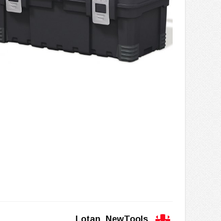
Lotan_NewTools