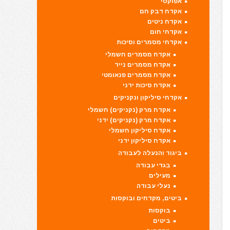
אפוקסי
אקדח דבק חם
אקדח ניטים
אקדחי חום
אקדחי מסמרים וסיכות
אקדח מסמרים חשמלי
אקדח מסמרים נייד
אקדח מסמרים פנאומטי
אקדח סיכות ידני
אקדחי סיליקון ונקניקים
אקדח מרק (נקניקים) חשמלי
אקדח מרק (נקניקים) ידני
אקדח סיליקון חשמלי
אקדח סיליקון ידני
ביגוד והנעלה לעבודה
בגדי עבודה
מעילים
נעלי עבודה
ביטים, מקדחים ובוקסות
בוקסות
ביטים