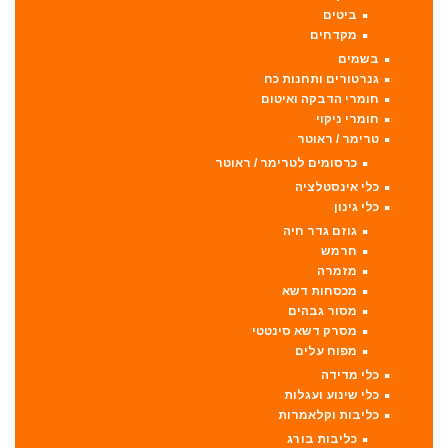
ביטים
מקדחים
בשמים
גנרטורים ותחנות כח
חומרי הדבקה ואיטום
חומרי ניקוי
טרימר / ראוטר
כרסומים לטרימר / ראוטר
כלי אינסטלציה
כלי גינון
גוזם גדר חיה
חרמש
מזמרה
מכסחות דשא
מסור גבהים
מסרק דשא סינטטי
מפוח עלים
כלי מדידה
כלי שינוע ועגלות
כליבות וקלאמרות
כליבות בורג