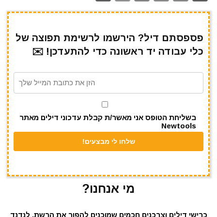
h
el
h
m
w
a
ar
e
at
ai
it
c
e
gr
s
l
te
e
פספסתם דיל? הירשמו לרשימת תפוצה של
כלי עבודה יד ראשונה כדי להתעדכן! ✉️
a
A
r
b
m
p
o
p
o
k
בשליחת הטופס אני מאשר/ת קבלת עדכוני דילים מאתר
Newtools
מי אנחנו?
כרישי דילים וצרכנים חכמים שמוכנים להפוך את הרשת, לנדנד