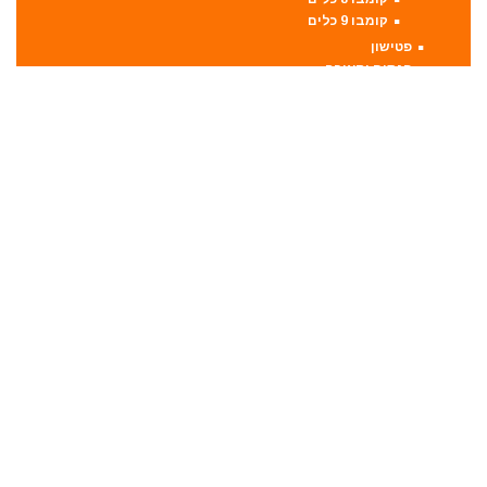
קומבו 9 כלים
פטישון
פנסים ותאורה
קונגו / פטיש חציבה
קושרת חוטים
ראטצ'ט נטען
ראטצ'ט נטען / חשמלי
ראטצ'ט פניאומטי
רתכות
אלקטרודות ריתוך
מסכות ריתוך
רתכת MIG CO2
רתכת אלקטרונית
רתכת ארגון TIG
שואבי אבק
שונות
מדריכים
תקנון וגילוי נאות
דילז – דילים כלליים