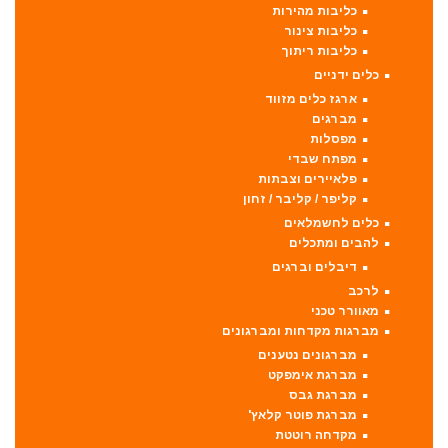
כליבות מהירות
כליבות צינור
כליבות ריתוך
כלים ידניים
ארגז כלים מזווד
מברגים
מפסלות
מפתח שבדי
פלאיירים וצבתות
קליפר / קליבר / זחון
כלים לחשמלאים
להבים ומתכלים
דיבלים וברגים
לרכב
מאוורר טכני
מברגות מקדחות ומברגונים
מברגונים נטענים
מברגת אימפקט
מברגת גבס
מברגת פוטר קלאץ'
מקדחה רוטטת