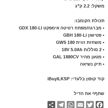
משקל: 2.2 ק"ג
תכולת הקומבו:
• מברגה/מפתח רטיטה אימפקט GDX 180-LI
• פטישון GBH 180-Li
• משחזת זווית GWS 180
• 2 סוללות 18V 5.0Ah
• מטען מהיר GAL 1880CV
• תיק נשיאה
קוד קופון בלעדי: iBuyILKSP
שתף\י את הדיל
S
T
W
E
T
F