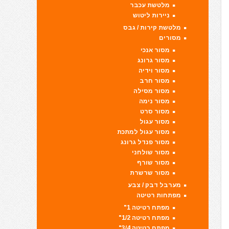
מלטשת עכבר
ניירות ליטוש
מלטשת קירות / גבס
מסורים
מסור אנכי
מסור גרונג
מסור וידיה
מסור חרב
מסור מסילה
מסור נימה
מסור סרט
מסור עגול
מסור עגול למתכת
מסור פנדל גרונג
מסור שולחני
מסור שורף
מסור שרשרת
מערבל דבק / צבע
מפתחות רטיטה
מפתח רטיטה 1"
מפתח רטיטה 1/2"
מפתח רטיטה 3/4"