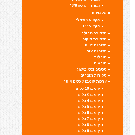
מפתח רטיטה 3/8"
מקצועות
מקצוע חשמלי
מקצוע ידני
משאבה טבולה
משאבת ואקום
משחזת זווית
משחזת ציר
סוללות
סולמות
סכינים וכלי בישול
סקירות מוצרים
ערכות קומבו 3 כלים ויותר
קומבו 10 כלים
קומבו 3 כלים
קומבו 4 כלים
קומבו 5 כלים
קומבו 6 כלים
קומבו 7 כלים
קומבו 8 כלים
קומבו 9 כלים