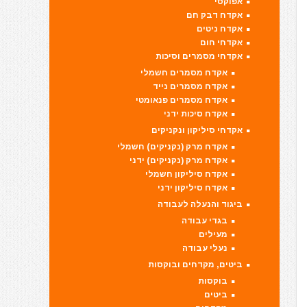
אפוקסי
אקדח דבק חם
אקדח ניטים
אקדחי חום
אקדחי מסמרים וסיכות
אקדח מסמרים חשמלי
אקדח מסמרים נייד
אקדח מסמרים פנאומטי
אקדח סיכות ידני
אקדחי סיליקון ונקניקים
אקדח מרק (נקניקים) חשמלי
אקדח מרק (נקניקים) ידני
אקדח סיליקון חשמלי
אקדח סיליקון ידני
ביגוד והנעלה לעבודה
בגדי עבודה
מעילים
נעלי עבודה
ביטים, מקדחים ובוקסות
בוקסות
ביטים