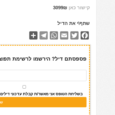
קישור כאן
3099₪
שתף\י את הדיל
S
T
W
E
T
F
h
el
h
m
w
a
ar
e
at
ai
it
c
e
gr
s
l
te
e
פספסתם דיל? הירשמו לרשימת תפוצה 
a
A
r
b
m
p
o
p
o
k
בשליחת הטופס אני מאשר/ת קבלת עדכוני דילים מאתר s