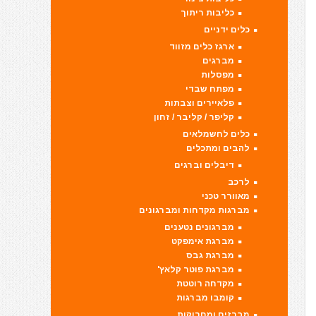
כליבות ריתוך
כלים ידניים
ארגז כלים מזווד
מברגים
מפסלות
מפתח שבדי
פלאיירים וצבתות
קליפר / קליבר / זחון
כלים לחשמלאים
להבים ומתכלים
דיבלים וברגים
לרכב
מאוורר טכני
מברגות מקדחות ומברגונים
מברגונים נטענים
מברגת אימפקט
מברגת גבס
מברגת פוטר קלאץ'
מקדחה רוטטת
קומבו מברגות
מברזים ומחרוקות