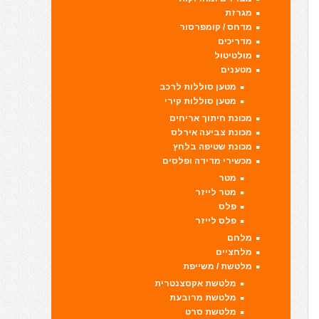
מגרזת
מדחס / קומפרסור
מדריכים
מולטיטול
מטענים
מטען סוללות לרכב
מטען סוללות קירי
מכונת חיתוך אריחים
מכונת צביעה אירלס
מכונת שטיפה בלחץ
מכשירי מדידה ופלסים
מטר
מטר לייזר
פלס
פלס לייזר
מלחם
מלחציים
מלטשת / משייפת
מלטשת אקסצנטרית
מלטשת מרובעת
מלטשת סרט