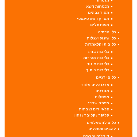
מזמרה
מכסחות דשא
מסור גבהים
מסרק דשא סינטטי
מפוח עלים
כלי מדידה
כלי שינוע ועגלות
כליבות וקלאמרות
כליבות בורג
כליבות מהירות
כליבות צינור
כליבות ריתוך
כלים ידניים
ארגז כלים מזווד
מברגים
מפסלות
מפתח שבדי
פלאיירים וצבתות
קליפר / קליבר / זחון
כלים לחשמלאים
להבים ומתכלים
דיבלים וברגים