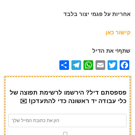
אחריות על פגמי יצור בלבד
קישור כאן
שתף\י את הדיל
S
T
W
E
T
F
h
el
h
m
w
a
ar
e
at
ai
it
c
e
gr
s
l
te
e
פספסתם דיל? הירשמו לרשימת תפוצה של
כלי עבודה יד ראשונה כדי להתעדכן! ✉️
a
A
r
b
m
p
o
p
o
k