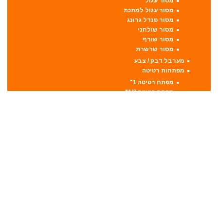
מסור עגול
מסור עגול למתכת
מסור פנדל גרונג
מסור שולחני
מסור שורף
מסור שרשרת
מערבל דבק / צבע
מפתחות רטיטה
מפתח רטיטה 1"
מפתח רטיטה 1/2"
מפתח רטיטה 3/4"
מפתח רטיטה 3/8"
מקצועות
מקצוע חשמלי
מקצוע ידני
משאבה טבולה
משאבת ואקום
משחזת זווית
משחזת ציר
סוללות
סולמות
סכינים וכלי בישול