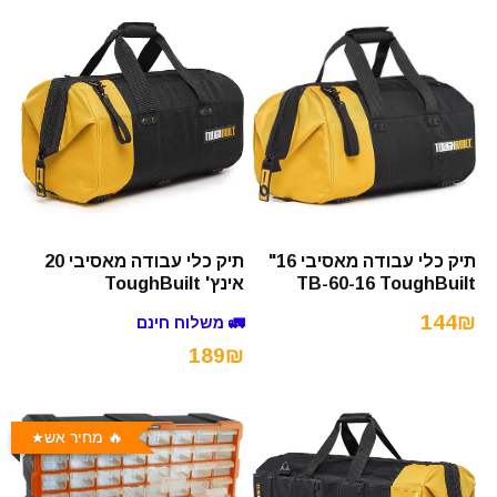
תיק כלי עבודה מאסיבי 16"
תיק כלי עבודה מאסיבי 20
TB-60-16 ToughBuilt
אינץ' ToughBuilt
144₪
🚛 משלוח חינם
189₪
🔥 מחיר אש