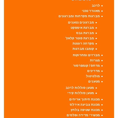
לרכב
מאוורר טכני
מברגות מקדחות ומברגונים
מברגונים נטענים
מברגת אימפקט
מברגת גבס
מברגת פוטר קלאץ'
מקדחה רוטטת
קומבו מברגות
מברזים ומחרוקות
מגרזת
מדחס / קומפרסור
מדריכים
מולטיטול
מטענים
מטען סוללות לרכב
מטען סוללות קירי
מכונת חיתוך אריחים
מכונת צביעה אירלס
מכונת שטיפה בלחץ
מכשירי מדידה ופלסים