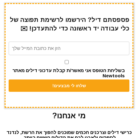
h
el
h
m
w
a
ar
e
at
ai
it
c
e
gr
s
l
te
e
פספסתם דיל? הירשמו לרשימת תפוצה של
כלי עבודה יד ראשונה כדי להתעדכן! ✉️
a
A
r
b
m
p
o
p
o
k
בשליחת הטופס אני מאשר/ת קבלת עדכוני דילים מאתר
Newtools
מי אנחנו?
כרישי דילים וצרכנים חכמים שמוכנים להפוך את הרשת, לנדנד
לספקים ולארגן לכם את הדילים השווים ביותר.