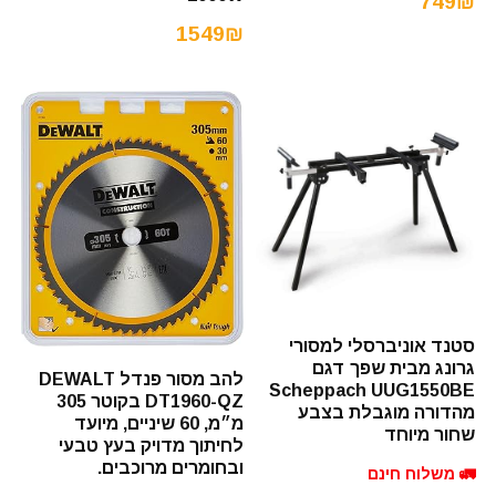
749₪
1549₪
סטנד אוניברסלי למסורי
גרונג מבית שפך דגם
להב מסור פנדל DEWALT
Scheppach UUG1550BE
DT1960-QZ בקוטר 305
מהדורה מוגבלת בצבע
מ״מ, 60 שיניים, מיועד
שחור מיוחד
לחיתוך מדויק בעץ טבעי
ובחומרים מרוכבים.
🚛 משלוח חינם