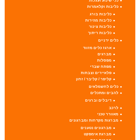
כלי שינוע ועגלות
כליבות וקלאמרות
כליבות בורג
כליבות מהירות
כליבות צינור
כליבות ריתוך
כלים ידניים
ארגז כלים מזווד
מברגים
מפסלות
מפתח שבדי
פלאיירים וצבתות
קליפר / קליבר / זחון
כלים לחשמלאים
להבים ומתכלים
דיבלים וברגים
לרכב
מאוורר טכני
מברגות מקדחות ומברגונים
מברגונים נטענים
מברגת אימפקט