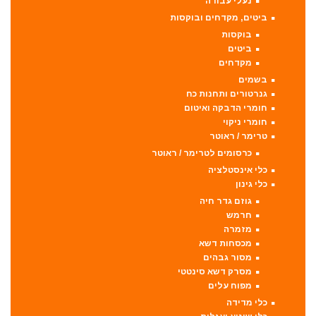
נעלי עבודה
ביטים, מקדחים ובוקסות
בוקסות
ביטים
מקדחים
בשמים
גנרטורים ותחנות כח
חומרי הדבקה ואיטום
חומרי ניקוי
טרימר / ראוטר
כרסומים לטרימר / ראוטר
כלי אינסטלציה
כלי גינון
גוזם גדר חיה
חרמש
מזמרה
מכסחות דשא
מסור גבהים
מסרק דשא סינטטי
מפוח עלים
כלי מדידה