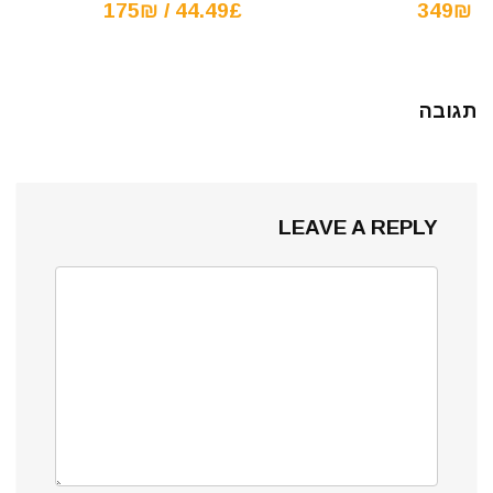
44.49£ / 175₪
349₪
תגובה
LEAVE A REPLY