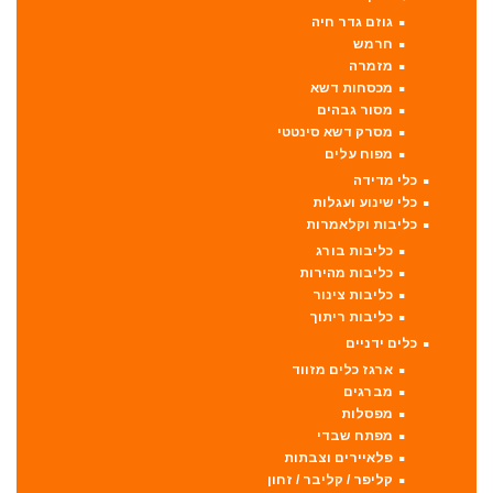
גוזם גדר חיה
חרמש
מזמרה
מכסחות דשא
מסור גבהים
מסרק דשא סינטטי
מפוח עלים
כלי מדידה
כלי שינוע ועגלות
כליבות וקלאמרות
כליבות בורג
כליבות מהירות
כליבות צינור
כליבות ריתוך
כלים ידניים
ארגז כלים מזווד
מברגים
מפסלות
מפתח שבדי
פלאיירים וצבתות
קליפר / קליבר / זחון