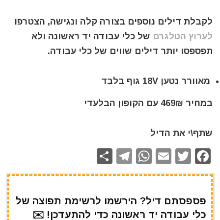
לקבלת דילים נוספים בצורה קלה ונגישה, הצטרפו
לערוץ הטלגרם
של כלי עבודה יד ראשונה ולא
תפספסו יותר דילים שווים של כלי עבודה.
מאוורר נטען 18V גוף בלבד
במחיר 469₪ עם הקופון הבלעדי
שתף\י את הדיל
S
T
W
E
T
F
h
el
h
m
w
a
ar
e
at
ai
it
c
e
gr
s
l
te
e
פספסתם דיל? הירשמו לרשימת תפוצה של
כלי עבודה יד ראשונה כדי להתעדכן! ✉️
a
A
r
b