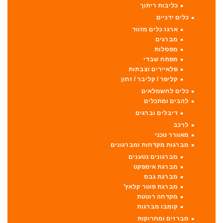
כליבות ריתוך
כלים ידניים
ארגז כלים מזווד
מברגים
מפסלות
מפתח שבדי
פלאיירים וצבתות
קליפר / קליבר / זחון
כלים לחשמלאים
להבים ומתכלים
דיבלים וברגים
לרכב
מאוורר טכני
מברגות מקדחות ומברגונים
מברגונים נטענים
מברגת אימפקט
מברגת גבס
מברגת פוטר קלאץ'
מקדחה רוטטת
קומבו מברגות
מברזים ומחרוקות