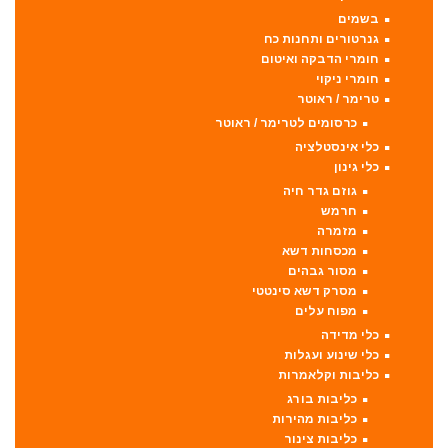
בשמים
גנרטורים ותחנות כח
חומרי הדבקה ואיטום
חומרי ניקוי
טרימר / ראוטר
כרסומים לטרימר / ראוטר
כלי אינסטלציה
כלי גינון
גוזם גדר חיה
חרמש
מזמרה
מכסחות דשא
מסור גבהים
מסרק דשא סינטטי
מפוח עלים
כלי מדידה
כלי שינוע ועגלות
כליבות וקלאמרות
כליבות בורג
כליבות מהירות
כליבות צינור