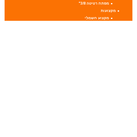
מפתח רטיטה 3/8"
מקצועות
מקצוע חשמלי
מקצוע ידני
משאבה טבולה
משאבת ואקום
משחזת זווית
משחזת ציר
סוללות
סולמות
סכינים וכלי בישול
סקירות מוצרים
ערכות קומבו 3 כלים ויותר
קומבו 10 כלים
קומבו 3 כלים
קומבו 4 כלים
קומבו 5 כלים
קומבו 6 כלים
קומבו 7 כלים
קומבו 8 כלים
קומבו 9 כלים