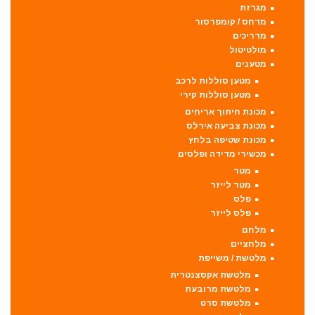
מגרזת
מדחס / קומפרסור
מדריכים
מולטיטול
מטענים
מטען סוללות לרכב
מטען סוללות קירי
מכונת חיתוך אריחים
מכונת צביעה אירלס
מכונת שטיפה בלחץ
מכשירי מדידה ופלסים
מטר
מטר לייזר
פלס
פלס לייזר
מלחם
מלחציים
מלטשת / משייפת
מלטשת אקסצנטרית
מלטשת מרובעת
מלטשת סרט