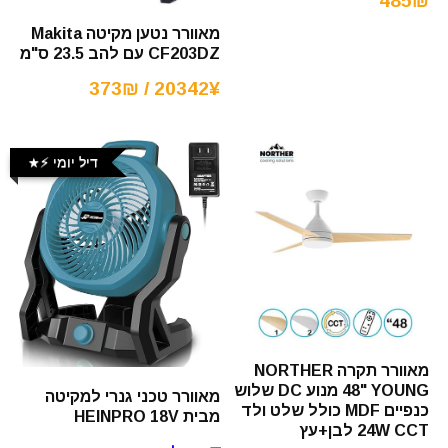
485₪
מאוורר נטען מקיטה Makita
CF203DZ עם להב 23.5 ס"מ
20342¥ / 373₪
דיל יומי ⚡️
מאוורר תקרה NORTHER
48" YOUNG מנוע DC שלוש
מאוורר טכני גנרי למקיטה
כנפיים MDF כולל שלט ולד
מבית HEINPRO 18V
24W CCT לבן+עץ