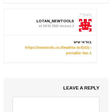
Reply
LOTAN_NEWTOOLS
2 באוגוסט 2023 at 19:53
בוודאי שיש
https://newtools.co.il/makita-dcf102z-
portable-fan-1
LEAVE A REPLY