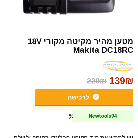
מטען מהיר מקיטה מקורי 18V
Makita DC18RC
139₪
229₪
לרכישה
Newtools94
יש לממש את קוד הקופון הבלעדי בקופה ולשלם