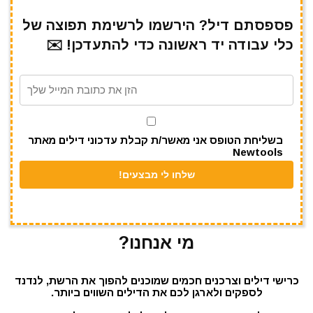
ar
e
at
ai
it
c
e
gr
s
l
te
e
פספסתם דיל? הירשמו לרשימת תפוצה של
כלי עבודה יד ראשונה כדי להתעדכן! ✉️
a
A
r
b
m
p
o
p
o
k
בשליחת הטופס אני מאשר/ת קבלת עדכוני דילים מאתר
Newtools
מי אנחנו?
כרישי דילים וצרכנים חכמים שמוכנים להפוך את הרשת, לנדנד
לספקים ולארגן לכם את הדילים השווים ביותר.