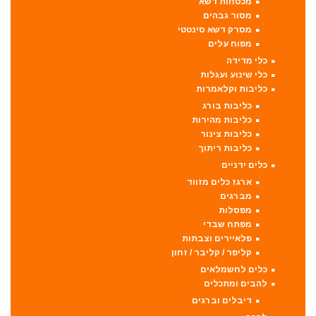
מכסחות דשא
מסור גבהים
מסרק דשא סינטטי
מפוח עלים
כלי מדידה
כלי שינוע ועגלות
כליבות וקלאמרות
כליבות בורג
כליבות מהירות
כליבות צינור
כליבות ריתוך
כלים ידניים
ארגז כלים מזווד
מברגים
מפסלות
מפתח שבדי
פלאיירים וצבתות
קליפר / קליבר / זחון
כלים לחשמלאים
להבים ומתכלים
דיבלים וברגים