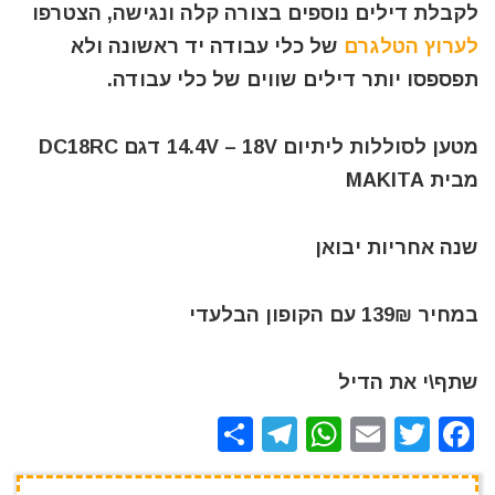
לקבלת דילים נוספים בצורה קלה ונגישה, הצטרפו
לערוץ הטלגרם
של כלי עבודה יד ראשונה ולא
תפספסו יותר דילים שווים של כלי עבודה.
מטען לסוללות ליתיום 14.4V – 18V דגם DC18RC
מבית
MAKITA
שנה אחריות יבואן
במחיר 139₪ עם הקופון הבלעדי
שתף\י את הדיל
S
T
W
E
T
F
h
el
h
m
w
a