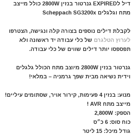
דיל לEXPIRED גנרטור בנזין 2800W כולל מייצב
מתח וגלגלים Scheppach SG3200x
לקבלת דילים נוספים בצורה קלה ונגישה, הצטרפו
לערוץ הטלגרם
של כלי עבודה יד ראשונה ולא
תפספסו יותר דילים שווים של כלי עבודה.
גנרטור בנזין 2800W מיוצב מתח הכולל גלגלים
וידית נשיאה מבית שפך גרמניה – במלאי!
מנוע: בנזין 4 פעימות, קירור אויר, שסתומים עיליים!
מייצב מתח AVR !
הספק: 2,800W
כוח סוס: 6 כ״ס
גודל מיכל: 15 ליטר