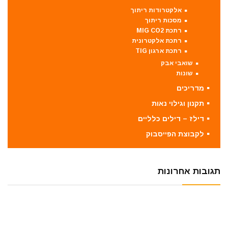
אלקטרודות ריתוך
מסכות ריתוך
רתכת MIG CO2
רתכת אלקטרונית
רתכת ארגון TIG
שואבי אבק
שונות
מדריכים
תקנון וגילוי נאות
דילז – דילים כלליים
לקבוצת הפייסבוק
תגובות אחרונות
Lotan_NewTools
על
פטישון קצר דיוולט בראשלס DeWALT
DCH273N 18V בארגז דיוולט מקורי
Lotan_NewTools
על
סוללה גנרית למקיטה TPCELL For