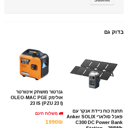
בדוק גם
גנרטור מושתק אינוורטר
אולימק OLEO-MAC PGE
23 IS (PZU 23 I)
תחנת כוח ניידת אנקר עם
🚛 משלוח חינם
פאנל סולארי Anker SOLIX
1990₪
C300 DC Power Bank