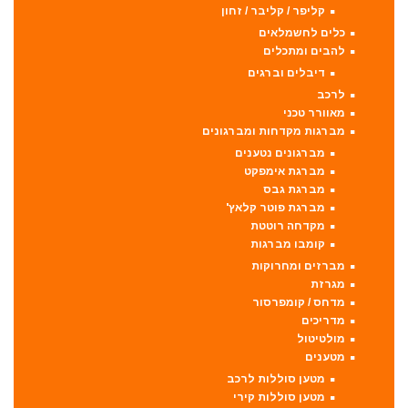
קליפר / קליבר / זחון
כלים לחשמלאים
להבים ומתכלים
דיבלים וברגים
לרכב
מאוורר טכני
מברגות מקדחות ומברגונים
מברגונים נטענים
מברגת אימפקט
מברגת גבס
מברגת פוטר קלאץ'
מקדחה רוטטת
קומבו מברגות
מברזים ומחרוקות
מגרזת
מדחס / קומפרסור
מדריכים
מולטיטול
מטענים
מטען סוללות לרכב
מטען סוללות קירי