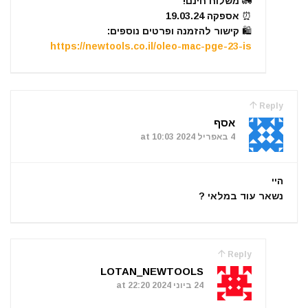
🚛 משלוח חינם!
⏰️ אספקה 19.03.24
🛍 קישור להזמנה ופרטים נוספים:
https://newtools.co.il/oleo-mac-pge-23-is
Reply
אסף
4 באפריל 2024 at 10:03
היי
נשאר עוד במלאי ?
Reply
LOTAN_NEWTOOLS
24 ביוני 2024 at 22:20