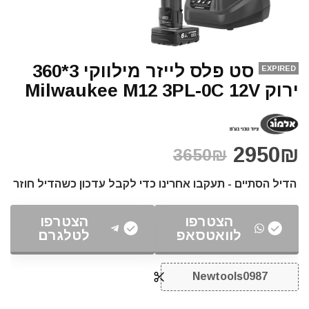
סט פלס לייזר מילווקי 3*360
EXPIRED
ירוק Milwaukee M12 3PL-0C 12V
2950₪
3650₪
הדיל הסתיים - תעקבו אחרינו כדי לקבל עדכון כשהדיל חוזר
הצטרפו
הצטרפו
לוואטסאפ
לטלגרם
Newtools0987