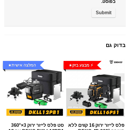
בפוסט.
בדוק גם
⚡️ מבצע בזק
המלצה אישית
פלס לייזר ירוק 16 קווים ללא
סט פלס לייזר ירוק 3×360°