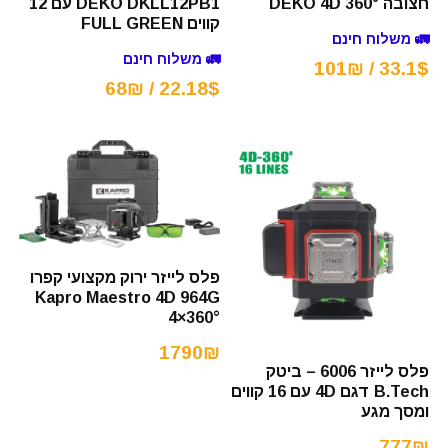
חצובה 360° DEKO 4D
DEKO DKLL12PB1 עם 12
קווים FULL GREEN
🚛 משלוח חינם
🚛 משלוח חינם
33.1$ / 101₪
22.18$ / 68₪
פלס לייזר ירוק מקצועי קפרו
Kapro Maestro 4D 964G
4×360°
1790₪
פלס לייזר 6006 – ביטק
B.Tech דגם 4D עם 16 קווים
ומסך מגע
777₪