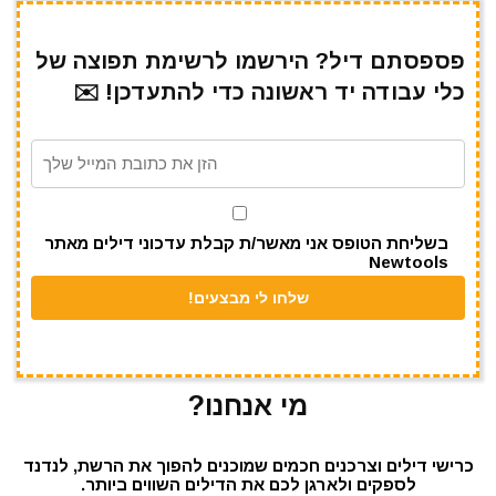
ar
e
at
ai
it
c
e
gr
s
l
te
e
פספסתם דיל? הירשמו לרשימת תפוצה של
כלי עבודה יד ראשונה כדי להתעדכן! ✉️
a
A
r
b
m
p
o
p
o
k
בשליחת הטופס אני מאשר/ת קבלת עדכוני דילים מאתר
Newtools
מי אנחנו?
כרישי דילים וצרכנים חכמים שמוכנים להפוך את הרשת, לנדנד
לספקים ולארגן לכם את הדילים השווים ביותר.