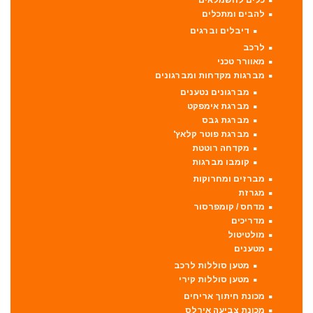
כלים לחשמלאים
להבים ומתכלים
דיבלים וברגים
לרכב
מאוורר טכני
מברגות מקדחות ומברגונים
מברגונים נטענים
מברגת אימפקט
מברגת גבס
מברגת פוטר קלאץ'
מקדחה רוטטת
קומבו מברגות
מברזים ומחרוקות
מגרזת
מדחס / קומפרסור
מדריכים
מולטיטול
מטענים
מטען סוללות לרכב
מטען סוללות קירי
מכונת חיתוך אריחים
מכונת צביעה אירלס