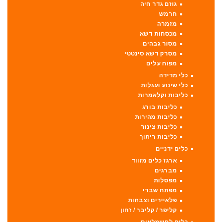
גוזם גדר חיה
חרמש
מזמרה
מכסחות דשא
מסור גבהים
מסרק דשא סינטטי
מפוח עלים
כלי מדידה
כלי שינוע ועגלות
כליבות וקלאמרות
כליבות בורג
כליבות מהירות
כליבות צינור
כליבות ריתוך
כלים ידניים
ארגז כלים מזווד
מברגים
מפסלות
מפתח שבדי
פלאיירים וצבתות
קליפר / קליבר / זחון