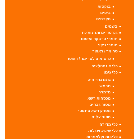
בוקסות
ביטים
מקדחים
בשמים
גנרטורים ותחנות כח
חומרי הדבקה ואיטום
חומרי ניקוי
טרימר / ראוטר
כרסומים לטרימר / ראוטר
כלי אינסטלציה
כלי גינון
גוזם גדר חיה
חרמש
מזמרה
מכסחות דשא
מסור גבהים
מסרק דשא סינטטי
מפוח עלים
כלי מדידה
כלי שינוע ועגלות
כליבות וקלאמרות