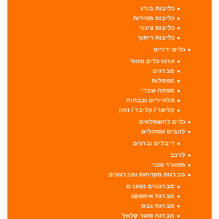
כליבות בורג
כליבות מהירות
כליבות צינור
כליבות ריתוך
כלים ידניים
ארגז כלים מזווד
מברגים
מפסלות
מפתח שבדי
פלאיירים וצבתות
קליפר / קליבר / זחון
כלים לחשמלאים
להבים ומתכלים
דיבלים וברגים
לרכב
מאוורר טכני
מברגות מקדחות ומברגונים
מברגונים נטענים
מברגת אימפקט
מברגת גבס
מברגת פוטר קלאץ'