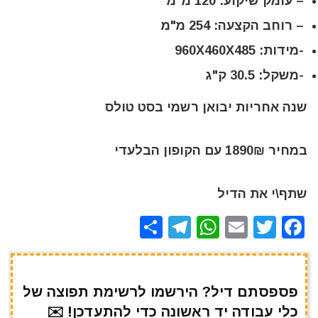
– עומק שיקוע: 120 מ"מ
– רוחב הקצעה: 254 מ"מ
-מידות: 960X460X485
-משקל: 30.5 ק"ג
שנה אחריות יבואן רשמי בסט טולס
במחיר 1890₪ עם הקופון הבלעדי
שתף\י את הדיל
S
T
W
E
T
F
h
el
h
m
w
a
ar
e
at
ai
it
c
e
gr
s
l
te
e
פספסתם דיל? הירשמו לרשימת תפוצה של
כלי עבודה יד ראשונה כדי להתעדכן! ✉️
a
A
r
b