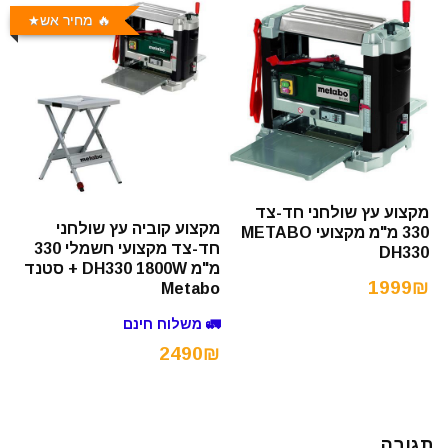
🔥 מחיר אש
מקצוע עץ שולחני חד-צד
מקצוע קוביה עץ שולחני
330 מ"מ מקצועי METABO
חד-צד מקצועי חשמלי 330
DH330
מ"מ DH330 1800W + סטנד
1999₪
Metabo
🚛 משלוח חינם
2490₪
תגובה