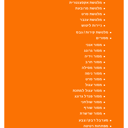
מלטשת אקסצנטרית
מלטשת מרובעת
מלטשת סרט
מלטשת עכבר
ניירות ליטוש
מלטשת קירות / גבס
מסורים
מסור אנכי
מסור גרונג
מסור וידיה
מסור חרב
מסור מסילה
מסור נימה
מסור סרט
מסור עגול
מסור עגול למתכת
מסור פנדל גרונג
מסור שולחני
מסור שורף
מסור שרשרת
מערבל דבק / צבע
מפתחות רטיטה