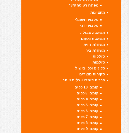
מפתח רטיטה 3/8"
מקצועות
מקצוע חשמלי
מקצוע ידני
משאבה טבולה
משאבת ואקום
משחזת זווית
משחזת ציר
סוללות
סולמות
סכינים וכלי בישול
סקירות מוצרים
ערכות קומבו 3 כלים ויותר
קומבו 10 כלים
קומבו 3 כלים
קומבו 4 כלים
קומבו 5 כלים
קומבו 6 כלים
קומבו 7 כלים
קומבו 8 כלים
קומבו 9 כלים