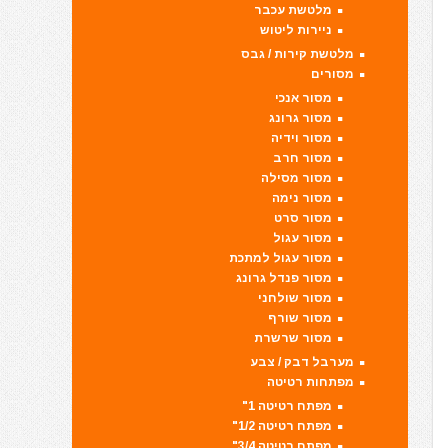
מלטשת עכבר
ניירות ליטוש
מלטשת קירות / גבס
מסורים
מסור אנכי
מסור גרונג
מסור וידיה
מסור חרב
מסור מסילה
מסור נימה
מסור סרט
מסור עגול
מסור עגול למתכת
מסור פנדל גרונג
מסור שולחני
מסור שורף
מסור שרשרת
מערבל דבק / צבע
מפתחות רטיטה
מפתח רטיטה 1"
מפתח רטיטה 1/2"
מפתח רטיטה 3/4"