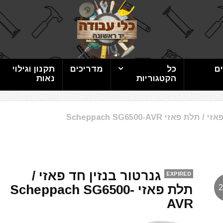
ם
כל
מדריכים
תקנון וגילוי
הקטגוריות
נאות
 פאזי Scheppach SG6500-AVR
גנרטור בנזין חד פאזי /
EXPIRED
תלת פאזי Scheppach SG6500-
AVR