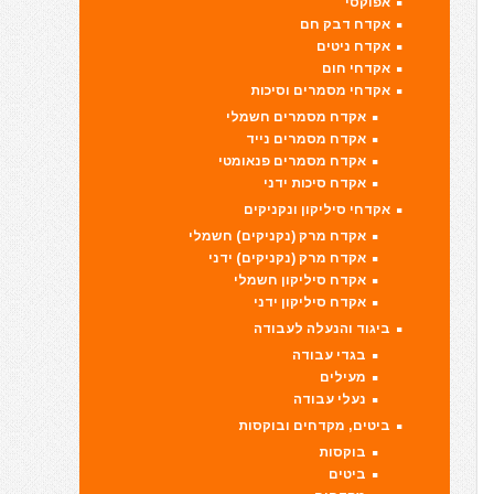
אפוקסי
אקדח דבק חם
אקדח ניטים
אקדחי חום
אקדחי מסמרים וסיכות
אקדח מסמרים חשמלי
אקדח מסמרים נייד
אקדח מסמרים פנאומטי
אקדח סיכות ידני
אקדחי סיליקון ונקניקים
אקדח מרק (נקניקים) חשמלי
אקדח מרק (נקניקים) ידני
אקדח סיליקון חשמלי
אקדח סיליקון ידני
ביגוד והנעלה לעבודה
בגדי עבודה
מעילים
נעלי עבודה
ביטים, מקדחים ובוקסות
בוקסות
ביטים