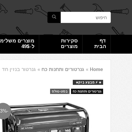
דף
סקירות
מוצרים משלימי
הבית
מוצרים
ל-49$
Home
»
גנרטורים ותחנות כח
»
גנרטור בנזין חד פאזי / תלת
⚡️ מבצע בזק
גנרטורים ותחנות כח
בסט-טולס
-23%