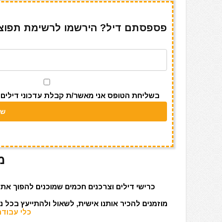
ar
e
at
ai
it
c
e
gr
s
l
te
e
פספסתם דיל? הירשמו לרשימת תפוצה 
a
A
r
b
m
p
o
p
o
k
בשליחת הטופס אני מאשר/ת קבלת עדכוני דילים מאתר s
מ
כרישי דילים וצרכנים חכמים שמוכנים להפוך את 
מוזמנים להכיר אותנו אישית, לשאול ולהתייעץ בכל 
כלי עבודה