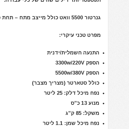
תפספסו יותר דילים שווים של כלי עבודה.
גנרטור 5500 וואט כולל מייצב מתח – תחת פזי וחד פזי כולל סטרטר
מפרט טכני עיקרי:
התנעה חשמלית/ידנית
הספק 3300w/220V
הספק 5500w/380V
כולל סטארטר (מצריך מצבר)
נפח מיכל דלק: 25 ליטר
מנוע 13 כ”ס
משקל: 85 ק”ג
נפח מיכל שמן: 1.1 ליטר