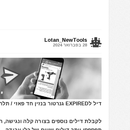
Lotan_NewTools
28 בפברואר 2024
דיל לEXPIRED גנרטור בנזין חד פאזי / תלת פאזי Scheppach SG6500-AVR
לקבלת דילים נוספים בצורה קלה ונגישה, 