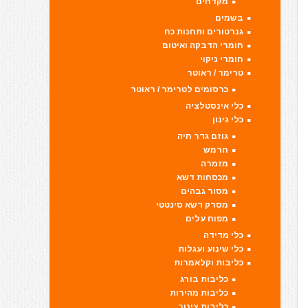
מקדחים
בשמים
גנרטורים ותחנות כח
חומרי הדבקה ואיטום
חומרי ניקוי
טרימר / ראוטר
כרסומים לטרימר / ראוטר
כלי אינסטלציה
כלי גינון
גוזם גדר חיה
חרמש
מזמרה
מכסחות דשא
מסור גבהים
מסרק דשא סינטטי
מפוח עלים
כלי מדידה
כלי שינוע ועגלות
כליבות וקלאמרות
כליבות בורג
כליבות מהירות
כליבות צינור