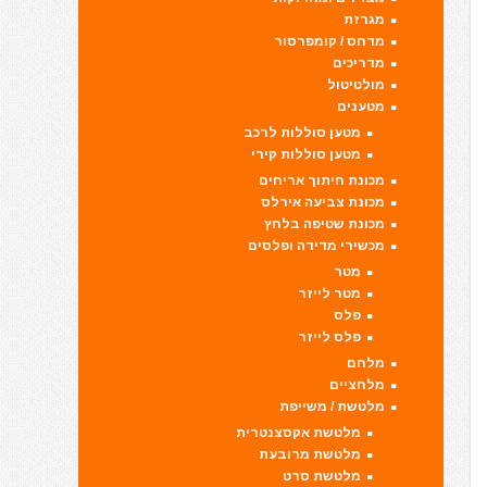
מגרזת
מדחס / קומפרסור
מדריכים
מולטיטול
מטענים
מטען סוללות לרכב
מטען סוללות קירי
מכונת חיתוך אריחים
מכונת צביעה אירלס
מכונת שטיפה בלחץ
מכשירי מדידה ופלסים
מטר
מטר לייזר
פלס
פלס לייזר
מלחם
מלחציים
מלטשת / משייפת
מלטשת אקסצנטרית
מלטשת מרובעת
מלטשת סרט