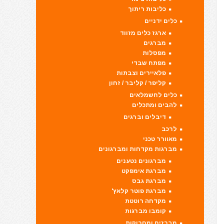
כליבות ריתוך
כלים ידניים
ארגז כלים מזווד
מברגים
מפסלות
מפתח שבדי
פלאיירים וצבתות
קליפר / קליבר / זחון
כלים לחשמלאים
להבים ומתכלים
דיבלים וברגים
לרכב
מאוורר טכני
מברגות מקדחות ומברגונים
מברגונים נטענים
מברגת אימפקט
מברגת גבס
מברגת פוטר קלאץ'
מקדחה רוטטת
קומבו מברגות
מברזים ומחרוקות