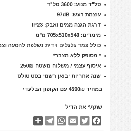
סל"ד מנוע: 3600 סל"ד
עוצמת רעש: 97dB
דרגת הגנה ממים ואבק: IP23
מימדים: 705x510x540 מ"מ
כולל צמד גלגלים וידית נשלפת להסעה וצ
* מסופק ללא מצבר*
איסוף עצמי / משלוח משטח 250₪
שנה אחריות יבואן רשמי בסט טולס
במחיר 4590₪ עם הקופון הבלעדי
שתף\י את הדיל
S
T
W
E
T
F
h
el
h
m
w
a