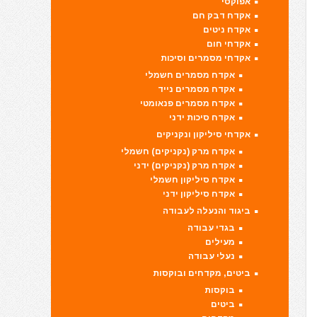
אפוקסי
אקדח דבק חם
אקדח ניטים
אקדחי חום
אקדחי מסמרים וסיכות
אקדח מסמרים חשמלי
אקדח מסמרים נייד
אקדח מסמרים פנאומטי
אקדח סיכות ידני
אקדחי סיליקון ונקניקים
אקדח מרק (נקניקים) חשמלי
אקדח מרק (נקניקים) ידני
אקדח סיליקון חשמלי
אקדח סיליקון ידני
ביגוד והנעלה לעבודה
בגדי עבודה
מעילים
נעלי עבודה
ביטים, מקדחים ובוקסות
בוקסות
ביטים