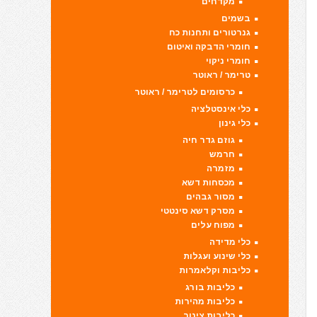
מקדחים
בשמים
גנרטורים ותחנות כח
חומרי הדבקה ואיטום
חומרי ניקוי
טרימר / ראוטר
כרסומים לטרימר / ראוטר
כלי אינסטלציה
כלי גינון
גוזם גדר חיה
חרמש
מזמרה
מכסחות דשא
מסור גבהים
מסרק דשא סינטטי
מפוח עלים
כלי מדידה
כלי שינוע ועגלות
כליבות וקלאמרות
כליבות בורג
כליבות מהירות
כליבות צינור