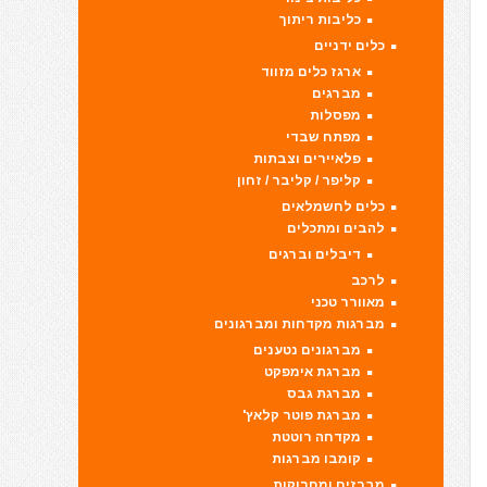
כליבות ריתוך
כלים ידניים
ארגז כלים מזווד
מברגים
מפסלות
מפתח שבדי
פלאיירים וצבתות
קליפר / קליבר / זחון
כלים לחשמלאים
להבים ומתכלים
דיבלים וברגים
לרכב
מאוורר טכני
מברגות מקדחות ומברגונים
מברגונים נטענים
מברגת אימפקט
מברגת גבס
מברגת פוטר קלאץ'
מקדחה רוטטת
קומבו מברגות
מברזים ומחרוקות