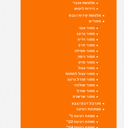
מלטשת עכבר
ניירות ליטוש
מלטשת קירות / גבס
מסורים
מסור אנכי
מסור גרונג
מסור וידיה
מסור חרב
מסור מסילה
מסור נימה
מסור סרט
מסור עגול
מסור עגול למתכת
מסור פנדל גרונג
מסור שולחני
מסור שורף
מסור שרשרת
מערבל דבק / צבע
מפתחות רטיטה
מפתח רטיטה 1"
מפתח רטיטה 1/2"
מפתח רטיטה 3/4"