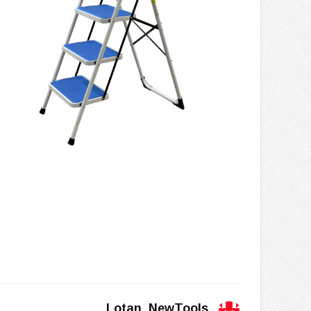
Lotan_NewTools