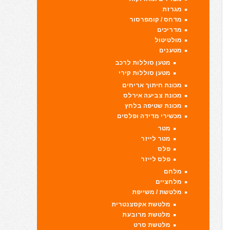
מגרזת
מדחס / קומפרסור
מדריכים
מולטיטול
מטענים
מטען סוללות לרכב
מטען סוללות קירי
מכונת חיתוך אריחים
מכונת צביעה אירלס
מכונת שטיפה בלחץ
מכשירי מדידה ופלסים
מטר
מטר לייזר
פלס
פלס לייזר
מלחם
מלחציים
מלטשת / משייפת
מלטשת אקסצנטרית
מלטשת מרובעת
מלטשת סרט