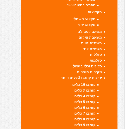
מפתח רטיטה 3/8"
מקצועות
מקצוע חשמלי
מקצוע ידני
משאבה טבולה
משאבת ואקום
משחזת זווית
משחזת ציר
סוללות
סולמות
סכינים וכלי בישול
סקירות מוצרים
ערכות קומבו 3 כלים ויותר
קומבו 10 כלים
קומבו 3 כלים
קומבו 4 כלים
קומבו 5 כלים
קומבו 6 כלים
קומבו 7 כלים
קומבו 8 כלים
קומבו 9 כלים