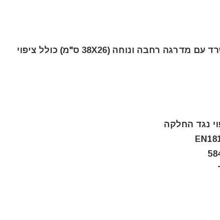
דרגש מתקפל אידיאלי לשימוש בבית ובמשרד עם מדרגה רחבה ונוחה (38X26 ס"מ) כולל ציפוי