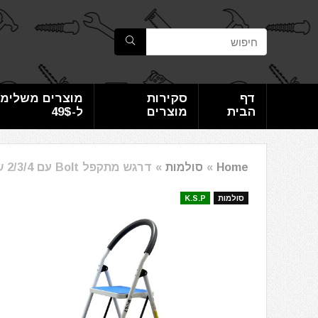
דף
סקירות
מוצרים משלימי
הבית
מוצרים
ל-49$
Home
»
סולמות
»
דרגש מתקפל Bolt עם 2/3/4 שלבים
סולמות
K.S.P