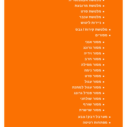
מלטשת אקסצנטרית
מלטשת מרובעת
מלטשת סרט
מלטשת עכבר
ניירות ליטוש
מלטשת קירות / גבס
מסורים
מסור אנכי
מסור גרונג
מסור וידיה
מסור חרב
מסור מסילה
מסור נימה
מסור סרט
מסור עגול
מסור עגול למתכת
מסור פנדל גרונג
מסור שולחני
מסור שורף
מסור שרשרת
מערבל דבק / צבע
מפתחות רטיטה