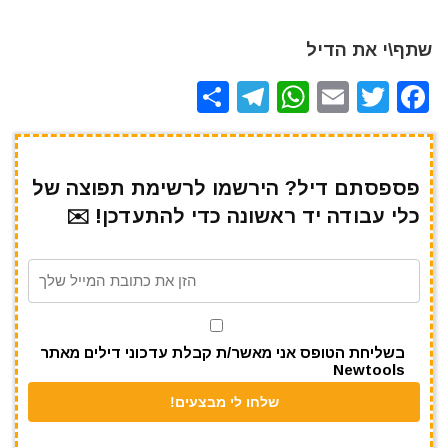
שתף\י את הדיל
S
T
W
E
T
F
h
el
h
m
w
a
ar
e
at
ai
it
c
e
gr
s
l
te
e
פספסתם דיל? הירשמו לרשימת תפוצה של
כלי עבודה יד ראשונה כדי להתעדכן! ✉️
a
A
r
b
m
p
o
p
o
k
בשליחת הטופס אני מאשר/ת קבלת עדכוני דילים מאתר
Newtools