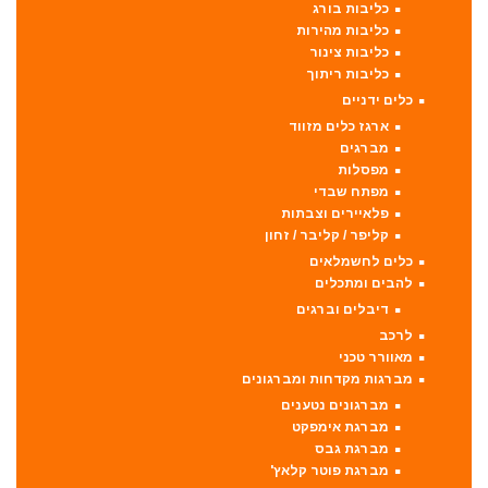
כליבות בורג
כליבות מהירות
כליבות צינור
כליבות ריתוך
כלים ידניים
ארגז כלים מזווד
מברגים
מפסלות
מפתח שבדי
פלאיירים וצבתות
קליפר / קליבר / זחון
כלים לחשמלאים
להבים ומתכלים
דיבלים וברגים
לרכב
מאוורר טכני
מברגות מקדחות ומברגונים
מברגונים נטענים
מברגת אימפקט
מברגת גבס
מברגת פוטר קלאץ'