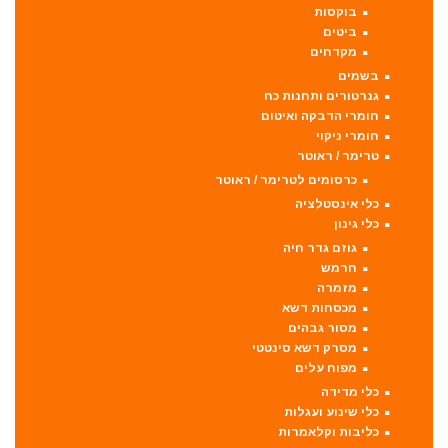
בוקסות
ביטים
מקדחים
בשמים
גנרטורים ותחנות כח
חומרי הדבקה ואיטום
חומרי ניקוי
טרימר / ראוטר
כרסומים לטרימר / ראוטר
כלי אינסטלציה
כלי גינון
גוזם גדר חיה
חרמש
מזמרה
מכסחות דשא
מסור גבהים
מסרק דשא סינטטי
מפוח עלים
כלי מדידה
כלי שינוע ועגלות
כליבות וקלאמרות