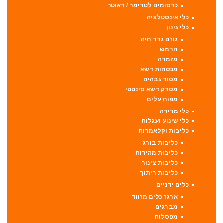
כרסומים לטרימר / ראוטר
כלי אינסטלציה
כלי גינון
גוזם גדר חיה
חרמש
מזמרה
מכסחות דשא
מסור גבהים
מסרק דשא סינטטי
מפוח עלים
כלי מדידה
כלי שינוע ועגלות
כליבות וקלאמרות
כליבות בורג
כליבות מהירות
כליבות צינור
כליבות ריתוך
כלים ידניים
ארגז כלים מזווד
מברגים
מפסלות