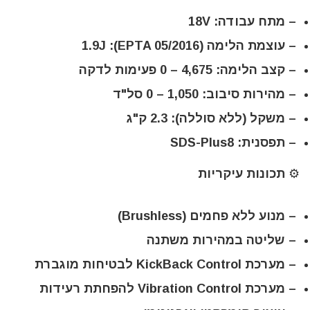
–
מתח עבודה:
‎18V‎
–
עוצמת הלימה (EPTA 05/2016):
‎1.9J‎
–
קצב הלימה:
‎0 – 4,675‎ פעימות לדקה
–
מהירות סיבוב:
‎0 – 1,050‎ סל"ד
–
משקל (ללא סוללה):
‎2.3‎ ק"ג
–
תפסנית:
‎SDS-Plus‎8
⚙️ תכונות עיקריות
– מנוע
ללא פחמים
(Brushless)
– שליטה
במהירות משתנה
– מערכת
KickBack Control
לבטיחות מוגברת
– מערכת
Vibration Control
להפחתת רעידות