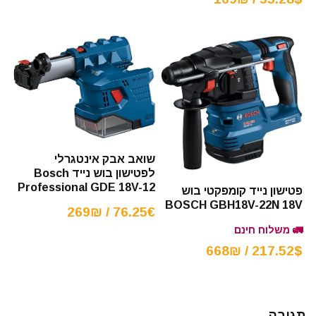
שואב אבק אינטגרלי
לפטישון בוש נייד Bosch
Professional GDE 18V-12
פטישון נייד קומפקטי בוש
BOSCH GBH18V-22N 18V
76.25€ / 269₪
🚛 משלוח חינם
217.52$ / 668₪
תגובה