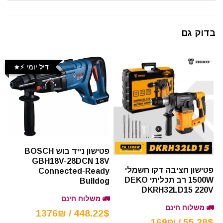
בדוק גם
דיל יומי ⚡️
פטישון נייד בוש BOSCH
GBH18V-28DCN 18V
פטישון חציבה דקו חשמלי
Connected-Ready
1500W רב תכליתי DEKO
Bulldog
DKRH32LD15 220V
🚛 משלוח חינם
🚛 משלוח חינם
448.22$ / 1376₪
55.28$ / 169₪