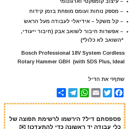
– עיצוב
קומפקטי וארגונומי
– מספק
נוחות ועומס מופחת
בזמן קידוח
–
קל משקל
– אידיאלי לעבודה מעל הראש
–
אפשרות חיבור לשואב אבק
(חיבור ייעודי,
*השואב לא כלול*)
Bosch Professional 18V System Cordless
Rotary Hammer GBH (with SDS Plus, Ideal
שתף\י את הדיל
S
T
W
E
T
F
h
el
h
m
w
a
ar
e
at
ai
it
c
e
gr
s
l
te
e
פספסתם דיל? הירשמו לרשימת תפוצה של
כלי עבודה יד ראשונה כדי להתעדכן! ✉️