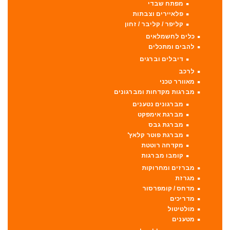
מפתח שבדי
פלאיירים וצבתות
קליפר / קליבר / זחון
כלים לחשמלאים
להבים ומתכלים
דיבלים וברגים
לרכב
מאוורר טכני
מברגות מקדחות ומברגונים
מברגונים נטענים
מברגת אימפקט
מברגת גבס
מברגת פוטר קלאץ'
מקדחה רוטטת
קומבו מברגות
מברזים ומחרוקות
מגרזת
מדחס / קומפרסור
מדריכים
מולטיטול
מטענים