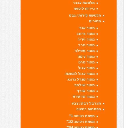
מלטשת עכבר
ניירות ליטוש
מלטשת קירות / גבס
מסורים
מסור אנכי
מסור גרונג
מסור וידיה
מסור חרב
מסור מסילה
מסור נימה
מסור סרט
מסור עגול
מסור עגול למתכת
מסור פנדל גרונג
מסור שולחני
מסור שורף
מסור שרשרת
מערבל דבק / צבע
מפתחות רטיטה
מפתח רטיטה 1"
מפתח רטיטה 1/2"
מפתח רטיטה 3/4"