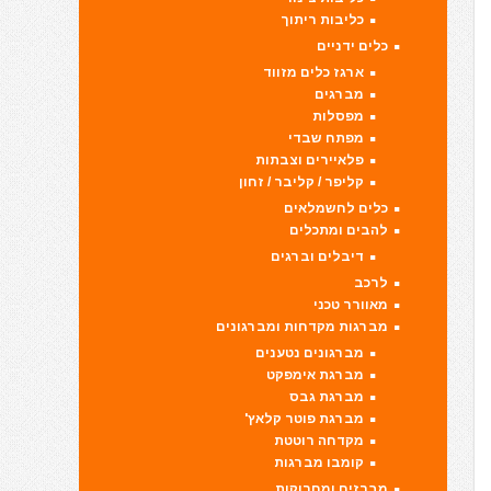
כליבות ריתוך
כלים ידניים
ארגז כלים מזווד
מברגים
מפסלות
מפתח שבדי
פלאיירים וצבתות
קליפר / קליבר / זחון
כלים לחשמלאים
להבים ומתכלים
דיבלים וברגים
לרכב
מאוורר טכני
מברגות מקדחות ומברגונים
מברגונים נטענים
מברגת אימפקט
מברגת גבס
מברגת פוטר קלאץ'
מקדחה רוטטת
קומבו מברגות
מברזים ומחרוקות