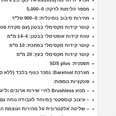
אנרגיית הלימה (EPTA 05/2016): 1.5 ג'אול
מספר הלימות לדקה: 0–5,000
מהירות סיבוב נומינלית: 0–900 סל"ד
קוטר קידוח מקסימלי בבטון (עם מקדח פטיש): 18
טווח קידוח אופטימלי בבטון: 6–14 מ"מ
קוטר קידוח מקסימלי במתכת: 10 מ"מ
קוטר קידוח מקסימלי בעץ: 20 מ"מ
תפסנית: SDS plus
מערכת Baretool: נמכר כגוף בלבד (ללא סוללה ומטען)
פונקציות נוספות:
– מנוע Brushless לחיי שירות ארוכים וליעילות גבוהה
– עיצוב קומפקטי במיוחד לעבודה נוחה גם
– שליטה אלקטרונית על מהירות ועוצמת ה