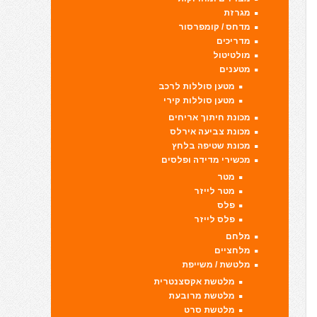
מגרזת
מדחס / קומפרסור
מדריכים
מולטיטול
מטענים
מטען סוללות לרכב
מטען סוללות קירי
מכונת חיתוך אריחים
מכונת צביעה אירלס
מכונת שטיפה בלחץ
מכשירי מדידה ופלסים
מטר
מטר לייזר
פלס
פלס לייזר
מלחם
מלחציים
מלטשת / משייפת
מלטשת אקסצנטרית
מלטשת מרובעת
מלטשת סרט