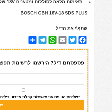
– תאימות מלאה לסוללות ומטענים 18V של BOSCH Professional
BOSCH GBH 18V-18 SDS PLUS
שתף\י את הדיל
S
T
W
E
T
F
h
el
h
m
w
a
ar
e
at
ai
it
c
e
gr
s
l
te
e
פספסתם דיל? הירשמו לרשימת תפוצה 
a
A
r
b
m
p
o
p
o
k
בשליחת הטופס אני מאשר/ת קבלת עדכוני דילים מאתר s