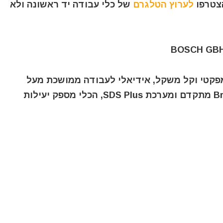
הצטרפו
לערוץ הטלגרם
של כלי עבודה יד ראשונה ולא
BO הוא פטישון קומפקטי וקל משקל, אידיאלי לעבודה ממושכת מעל
הראש ובאזורים צרים. בזכות מנוע Brushless מתקדם ומערכת SDS Plus, הכלי מספק יעילות