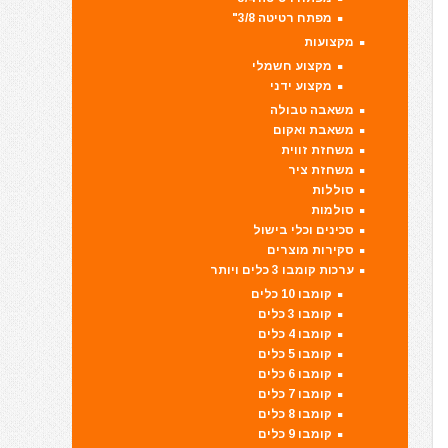
מפתח רטיטה 3/8"
מקצועות
מקצוע חשמלי
מקצוע ידני
משאבה טבולה
משאבת ואקום
משחזת זווית
משחזת ציר
סוללות
סולמות
סכינים וכלי בישול
סקירות מוצרים
ערכות קומבו 3 כלים ויותר
קומבו 10 כלים
קומבו 3 כלים
קומבו 4 כלים
קומבו 5 כלים
קומבו 6 כלים
קומבו 7 כלים
קומבו 8 כלים
קומבו 9 כלים