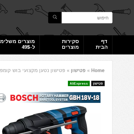
דף
סקירות
מוצרים משלימי
הבית
מוצרים
ל-49$
Home
»
פטישון
»
פטישון נטען מקצועי בוש קומפקטי  GBH 18V-18
פטישון
AliExpress