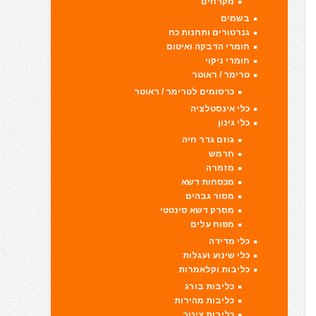
מקדחים
בשמים
גנרטורים ותחנות כח
חומרי הדבקה ואיטום
חומרי ניקוי
טרימר / ראוטר
כרסומים לטרימר / ראוטר
כלי אינסטלציה
כלי גינון
גוזם גדר חיה
חרמש
מזמרה
מכסחות דשא
מסור גבהים
מסרק דשא סינטטי
מפוח עלים
כלי מדידה
כלי שינוע ועגלות
כליבות וקלאמרות
כליבות בורג
כליבות מהירות
כליבות צינור