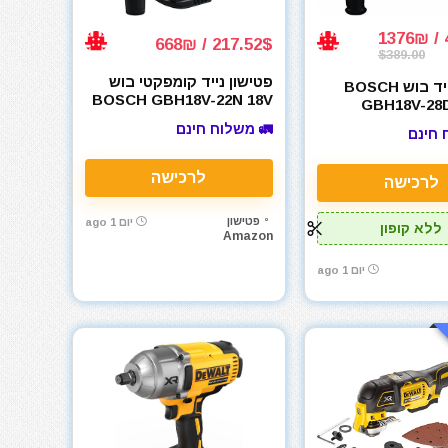
4
217.52$ / 668₪
$389.00
פטישון נייד קומפקטי בוש
פטישון נייד בוש BOSCH
BOSCH GBH18V-22N 18V
GBH18V-28
Connecte
🚛 משלוח חינם
 חינם
לרכישה
לרכישה
פטישון
יום 1 ago
ללא קופון
Amazon
יום 1 ago