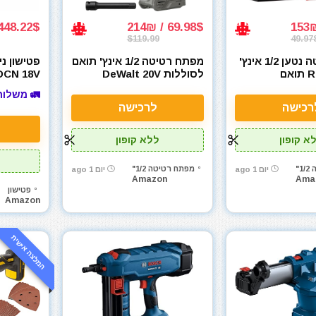
48.22$ / 1376₪
69.98$ / 214₪
$119.99
49.97
מפתח רטיטה נטען ‎1/2 אינץ'
מפתח רטיטה 1/2 אינץ' תואם
ReliaRoads תואם
לסוללות DeWalt 20V
DCN 18V
Mil
בראשלס 1500Nm עם 4
d-Ready
🚛 משלוח
בוקסות
Bulldog
רכישה
לרכישה
א קופון
ללא קופון
"
מפתח רטיטה 1/2"
יום 1 ago
יום 1 ago
Amazon
Ama
פטישון
Amazon
המלצה אישית