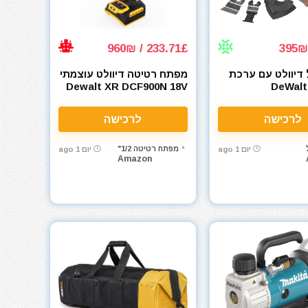
233.71£ / 960₪
 דיוולט עם ערכת
מפתח רטיטה דיוולט עוצמתי
אביזרים DeWalt
Dewalt XR DCF900N 18V
DCS355N
לרכישה
לרכישה
מפתח רטיטה 1/2"
יום 1 ago
יום 1 ago
Amazon