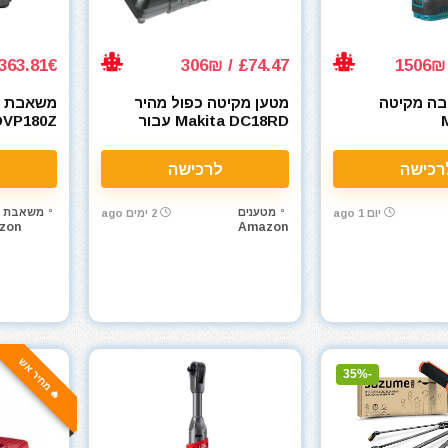
363.81€ / 1268₪
£74.47 / 306₪
בה מקיטה
מטען מקיטה כפול מהיר
משאבת וא
Makita DC18RD עבור
סוללות 18V LXT
בלבד
רכישה
לרכישה
מטענים
משאבת ו
יום 1 ago
2 ימים ago
zon
Amazon
🔥 מחיר אש
-35%