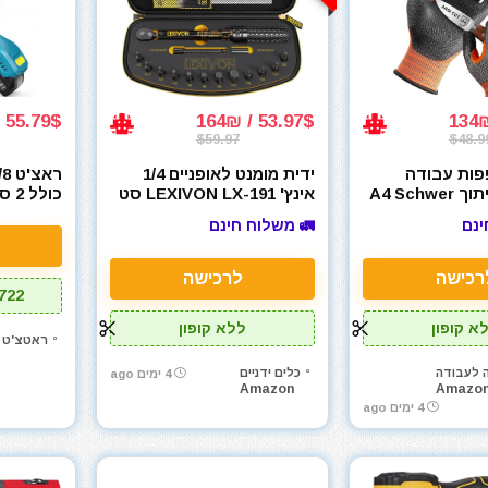
55.79$ / 169₪
53.97$ / 164₪
$59.97
$48.9
כפפות עבודה
ידית מומנט לאופניים 1/4
עמידות לחיתוך A4 Schwer
אינץ' LEXIVON LX-191 סט
כולל 2 סוללות ומטען
15 חלקים
ינם
🚛 משלוח חינם
רכישה
לרכישה
722
א קופון
ללא קופון
ראטצ'ט נ
ה לעבודה
כלים ידניים
4 ימים ago
Amazon
Amazo
4 ימים ago