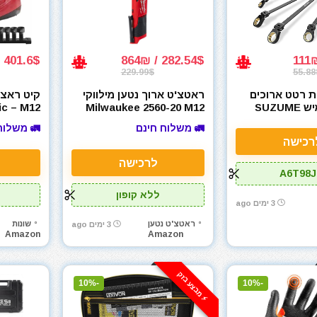
401.6$ / 1228₪
282.54$ / 864₪
229.99$
55.88
 רטט ארוכים
ראטצ'ט ארוך נטען מילווקי
קיט ראצ׳ט
עם ראש גמיש SUZUME
Milwaukee 2560-20 M12
ic – M12
Extended
FUEL 3/8" Extended
Extra Long
🚛 משלוח חינם
🚛 משלוח
Ratchet
Ratchet (Bare Tool)
Ratcheting W
רכישה
לרכישה
A6T98J
ללא קופון
3 ימים ago
ראטצ'ט נטען
שונות
3 ימים ago
Amazon
Amazon
⚡️ מבצע בזק
-10%
-10%