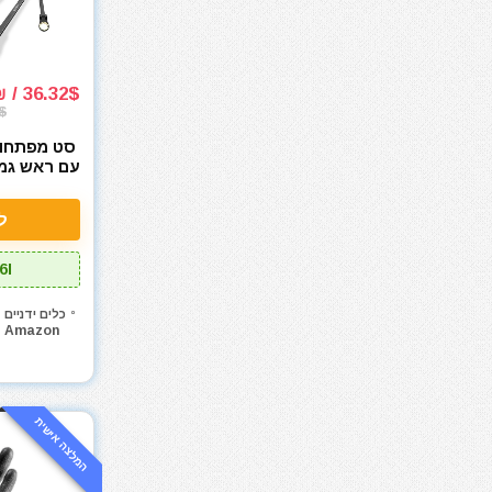
מכונת חיתוך אריחים
מכונת צביעה אירלס
מכונת שטיפה בלחץ
36.32$ / 111₪
מכסחות דשא
$
מכשירי מדידה ופלסים
סט מפתחות
מלחם
מלחציים
 Flex Head
rench Set
מלטשת / משייפת
ל
6PCS
מלטשת אקסצנטרית
מלטשת מרובעת
6I
מלטשת סרט
כלים ידניים
מסור אנכי
Amazon
מסור גבהים
מסור גרונג
מסור וידיה
המלצה אישית
מסור חרב
מסור מסילה