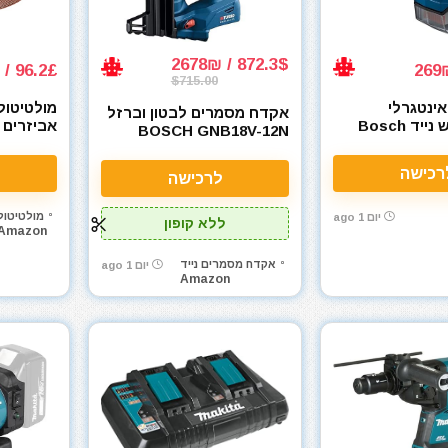
872.3$ / 2678₪
96.2£ / 395₪
$715.00
ינטגרלי
מולטיטול
אקדח מסמרים לבטון וברזל
לפטישון בוש נייד Bosch
BOSCH GNB18V-12N
-XJ 18V
Professional 
PROFACTOR™ 18V
Concrete Nailer
רכישה
לרכישה
מולטיטול
יום 1 ago
ללא קופון
Amazon
אקדח מסמרים נייד
יום 1 ago
Amazon