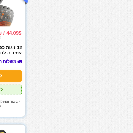
מסור נימה
מסור סרט
מסור עגול
מסור עגול למתכת
מסור פנדל גרונג
44.09$ / 134₪
9
מסור שולחני
מסור שורף
12 זוגות 
מסור שרשרת
CR3066 מידה L
🚛 משלוח ח
מסורים
מסכות ריתוך
ל
מעילים
מערבל דבק / צבע
לל
מפוח עלים
מפסלות
ביגוד והנעל
n
מפתח רטיטה 1"
מפתח רטיטה 1/2"
מפתח רטיטה 3/4"
מפתח רטיטה 3/8"