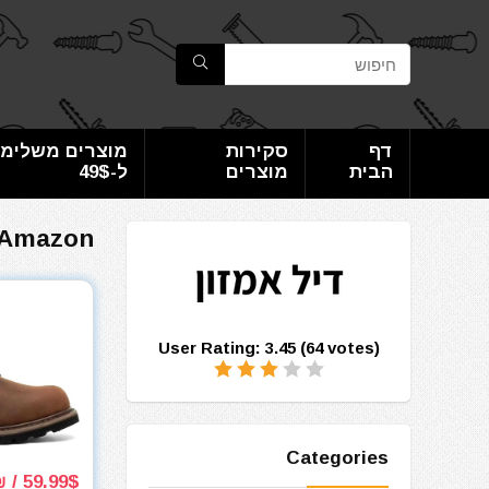
דף
סקירות
מוצרים משלימי
הבית
מוצרים
ל-49$
Amazon
User Rating:
3.45
(
64
votes)
Categories
59.99$ / 183₪