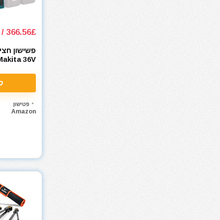
מאוורר טכני
מברגונים נטענים
366.56£ / 1506₪
מברגות מקדחות ומברגונים
מברגים
פשישון חצי
מברגת אימפקט
Makita 36V
מברגת גבס
ל
מברגת פוטר קלאץ'
מברזים ומחרוקות
פטישון
מגרזת
Amazon
מדחס / קומפרסור
מדריכים
מולטיטול
מזמרה
מטען סוללות לרכב
מטען סוללות קירי
מטענים
מטר