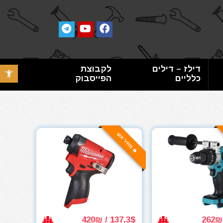
דילז – דילים
לקבוצת
פתח סרגל 
כלליים
הפייסבוק
🔥 מחיר אש
137.3$ / 420₪