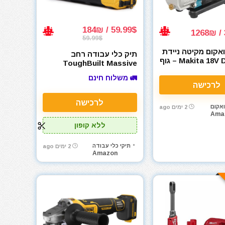
59.99$ / 184₪
59.99$
קום מקיטה ניידת
תיק כלי עבודה רחב
Makita 18V DVP180Z – גוף
ToughBuilt Massive
Mouth
🚛 משלוח חינם
לרכישה
לרכישה
אקום
2 ימים ago
Ama
ללא קופון
תיקי כלי עבודה
2 ימים ago
Amazon