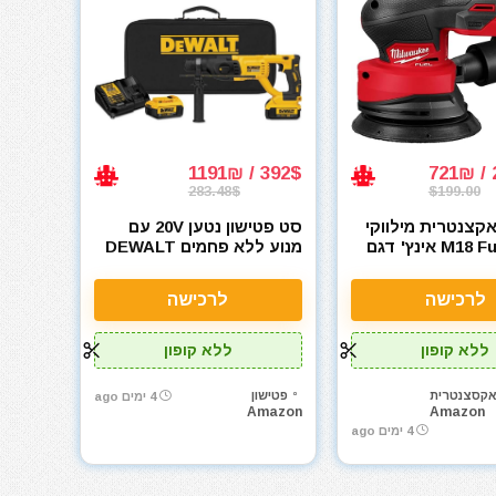
392$ / 1191₪
283.48$
$199.00
צנטרית מילווקי
סט פטישון נטען 20V עם
פיול M18 Fuel 5 אינץ' דגם
מנוע ללא פחמים DEWALT
DCH133M2
Milwaukee Fuel
לרכישה
לרכישה
ללא קופון
ללא קופון
קסצנטרית
פטישון
4 ימים ago
Amazon
Amazon
4 ימים ago