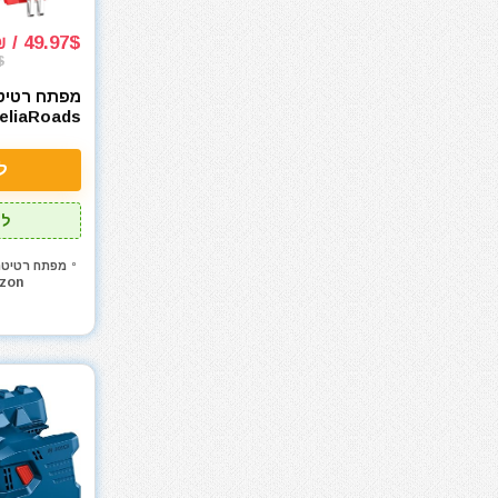
אקדחי חום
אקדחי מסמרים וסיכות
49.97$ / 153₪
אקדחי סיליקון ונקניקים
$
ארגז כלים מזווד
ארגזי כלים
wauke 18V
בגדי עבודה
ל
בוקסות
בוקסות הינע 1/2"
לל
בוקסות הינע 1/4"
בוקסות הינע 3/4"
מפתח רטיטה 1/2
zon
בוקסות הינע 3/8"
ביגוד והנעלה לעבודה
ביטים
ביטים, מקדחים ובוקסות
גוזם גדר חיה
גנרטורים ותחנות כח
דיבלים וברגים
חומרי הדבקה ואיטום