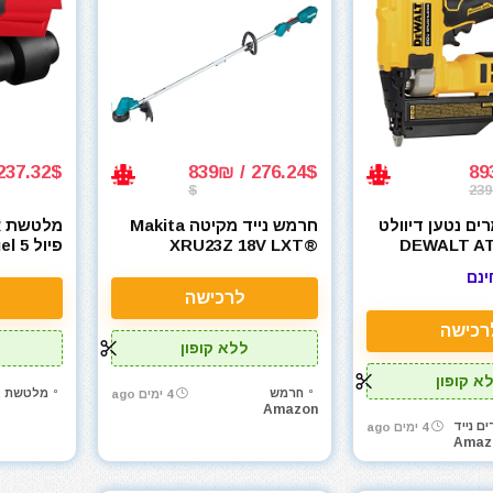
237.32$ / 721₪
276.24$ / 839₪
$
239
ם נטען דיוולט
חרמש נייד מקיטה Makita
מלטשת אק
XRU23Z 18V LXT®
DEWALT AT
 2837-20
Lithium-Ion Brushless
MAX* 
ינם
Cordless 13" String
Cordless 
לרכישה
Trimmer
Naile
רכישה
ללא קופון
א קופון
חרמש
מלטשת א
4 ימים ago
Amazon
ם נייד
4 ימים ago
Amaz