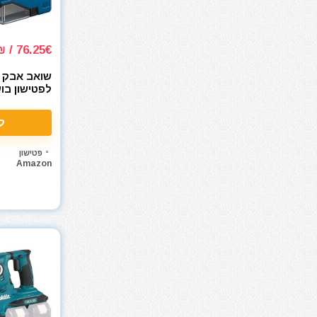
חומרי ניקוי
חרמש
76.25€ / 269₪
טרימר / ראוטר
כלי אינסטלציה
שואב אבק א
כלי גינון
GDE 18V-12
כלי מדידה
ל
כלי שינוע ועגלות
כליבות בורג
פטישון
כליבות וקלאמרות
Amazon
כליבות מהירות
כליבות צינור
כליבות ריתוך
כלים ידניים
כלים לחשמלאים
כרסומים לטרימר / ראוטר
להבים ומתכלים
לרכב