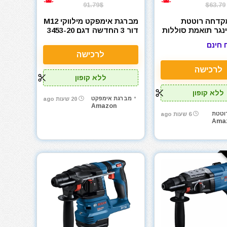
91.79$
$63.79
קדחה רוטטת
מברגת אימפקט מילווקי M12
נגר תואמת סוללות
דור 3 החדשה דגם 3453-20
Heimerdin
 חינם
לרכישה
לרכישה
ללא קופון
ללא קופון
מברגת אימפקט
20 שעות ago
Amazon
וטטת
6 שעות ago
Ama