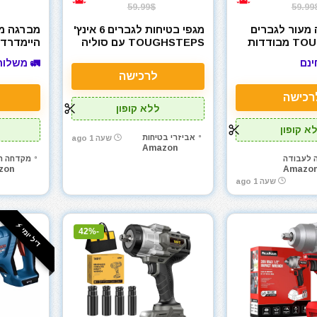
59.99$
59.99
 מעור לגברים
מגפי בטיחות לגברים 6 אינץ'
מברגה מ
TOUGHSTEPS מבודדות
TOUGHSTEPS עם סוליה
היימדרדי
החלקה
רכה
ger 18V
ינם
🚛 משלוח
לרכישה
רכישה
ללא קופון
א קופון
אביזרי בטיחות
שעה 1 ago
Amazon
ה לעבודה
מקדחה ר
zon
Amazo
שעה 1 ago
דיל יומי ⚡️
-42%