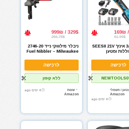
329$ / 999₪
266.78$
61.99$
ראצ'ט 3/8 אינץ' SEESII 21V
ניבלר מילוווקי נייד 2746-20
Fuel Nibbler – Milwaukee
16 Gauge Fuel Variable
Speed
לרכישה
לרכישה
NEWTOOLS0
ללא קופון
טען / חשמלי
שונות
4 ימים ago
Amazon
Amazon
4 ימים ago