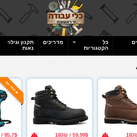
ם
כל
מדריכים
תקנון וגילוי
הקטגוריות
נאות
🔥 מחיר אש
85.7$ / 262₪
59.99$ / 183₪