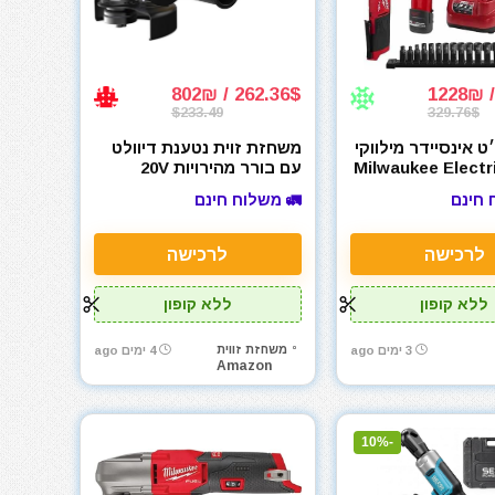
262.36$ / 802₪
$233.49
329.76$
 אינסיידר מילווקי
משחזת זוית נטענת דיוולט
Milwaukee Electr
עם בורר מהירויות 20V
Fuel. Insider. 
DEWALT MAX XR דגם
 חינם
🚛 משלוח חינם
DCG410VSB
Reach Box 
לרכישה
לרכישה
ללא קופון
ללא קופון
משחזת זווית
3 ימים ago
4 ימים ago
Amazon
-10%