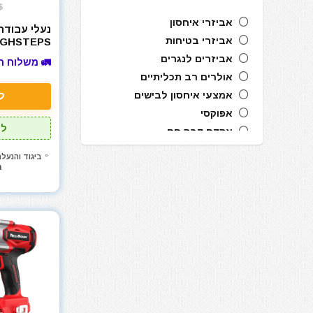
$
אביזרי איחסון
נעלי עבודה
אביזרי בטיחות
ועמידות ל
אביזרים לנגרים
🚛 משלוח ח
אולרים רב תכליתיים
אמצעי איחסון לבישים
ל
אפוקסי
לל
אקדח דבק חם
אקדח מסמרים חשמלי
ביגוד והנעל
n
אקדח מסמרים נייד
אקדח מסמרים פנאומטי
אקדח מרק (נקניקים) חשמלי
אקדח מרק (נקניקים) ידני
אקדח ניטים
אקדח סיכות ידני
אקדח סיליקון חשמלי
אקדח סיליקון ידני