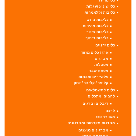
כלי מדידה
כלי שינוע ועגלות
כליבות וקלאמרות
כליבות בורג
כליבות מהירות
כליבות צינור
כליבות ריתוך
כלים ידניים
ארגז כלים מזווד
מברגים
מפסלות
מפתח שבדי
פלאיירים וצבתות
קליפר / קליבר / זחון
כלים לחשמלאים
להבים ומתכלים
דיבלים וברגים
לרכב
מאוורר טכני
מברגות מקדחות ומברגונים
מברגונים נטענים