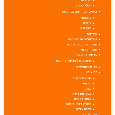
מעילים
נעלי עבודה
ביטים, מקדחים ובוקסות
בוקסות
ביטים
מקדחים
בשמים
גנרטורים ותחנות כח
חומרי הדבקה ואיטום
חומרי ניקוי
טרימר / ראוטר
כרסומים לטרימר / ראוטר
כלי אינסטלציה
כלי גינון
גוזם גדר חיה
חרמש
מזמרה
מכסחות דשא
מסור גבהים
מסרק דשא סינטטי
מפוח עלים