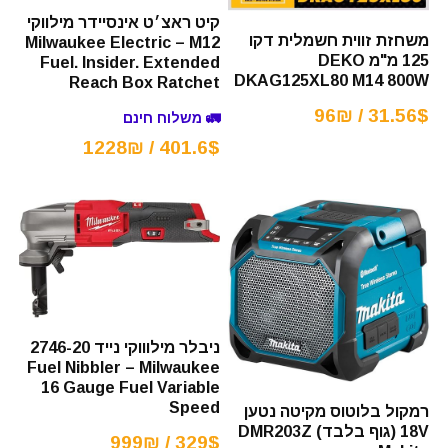
קיט ראצ׳ט אינסיידר מילווקי
משחזת זווית חשמלית דקו
Milwaukee Electric – M12
125 מ"מ DEKO
Fuel. Insider. Extended
DKAG125XL80 M14 800W
Reach Box Ratchet
31.56$ / 96₪
🚛 משלוח חינם
401.6$ / 1228₪
ניבלר מילוווקי נייד 2746-20
Fuel Nibbler – Milwaukee
16 Gauge Fuel Variable
Speed
רמקול בלוטוס מקיטה נטען
18V (גוף בלבד) DMR203Z
329$ / 999₪