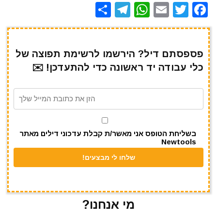
S
T
W
E
T
F
h
el
h
m
w
a
ar
e
at
ai
it
c
e
gr
s
l
te
e
פספסתם דיל? הירשמו לרשימת תפוצה של
כלי עבודה יד ראשונה כדי להתעדכן! ✉️
a
A
r
b
m
p
o
p
o
k
בשליחת הטופס אני מאשר/ת קבלת עדכוני דילים מאתר
Newtools
מי אנחנו?