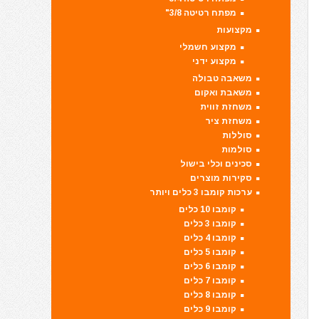
מפתח רטיטה 3/8"
מקצועות
מקצוע חשמלי
מקצוע ידני
משאבה טבולה
משאבת ואקום
משחזת זווית
משחזת ציר
סוללות
סולמות
סכינים וכלי בישול
סקירות מוצרים
ערכות קומבו 3 כלים ויותר
קומבו 10 כלים
קומבו 3 כלים
קומבו 4 כלים
קומבו 5 כלים
קומבו 6 כלים
קומבו 7 כלים
קומבו 8 כלים
קומבו 9 כלים