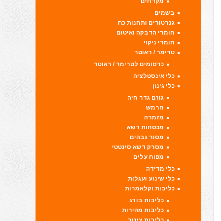
מקדחים
בשמים
גנרטורים ותחנות כח
חומרי הדבקה ואיטום
חומרי ניקוי
טרימר / ראוטר
כרסומים לטרימר / ראוטר
כלי אינסטלציה
כלי גינון
גוזם גדר חיה
חרמש
מזמרה
מכסחות דשא
מסור גבהים
מסרק דשא סינטטי
מפוח עלים
כלי מדידה
כלי שינוע ועגלות
כליבות וקלאמרות
כליבות בורג
כליבות מהירות
כליבות צינור