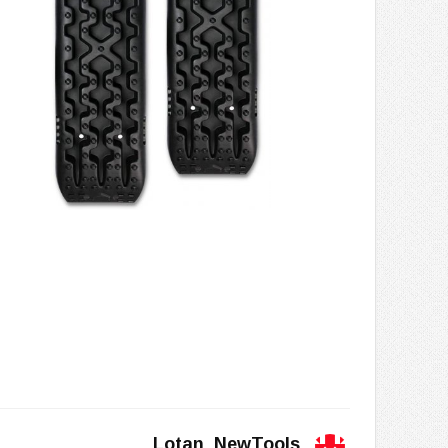
Lotan_NewTools