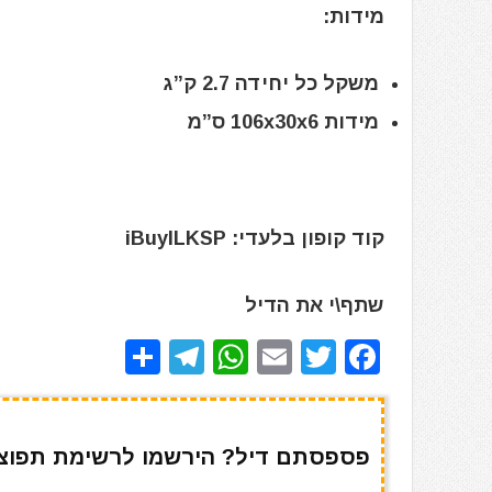
מידות:
משקל כל יחידה 2.7 ק”ג
מידות 106x30x6 ס”מ
קוד קופון בלעדי: iBuyILKSP
שתף\י את הדיל
S
T
W
E
T
F
h
el
h
m
w
a
ar
e
at
ai
it
c
e
gr
s
l
te
e
פספסתם דיל? הירשמו לרשימת תפוצה 