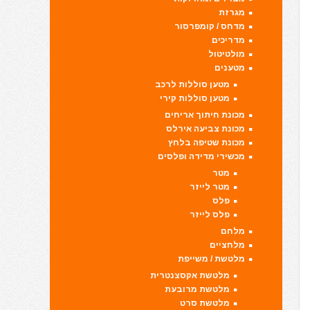
מגרזת
מדחס / קומפרסור
מדריכים
מולטיטול
מטענים
מטען סוללות לרכב
מטען סוללות קירי
מכונת חיתוך אריחים
מכונת צביעה אירלס
מכונת שטיפה בלחץ
מכשירי מדידה ופלסים
מטר
מטר לייזר
פלס
פלס לייזר
מלחם
מלחציים
מלטשת / משייפת
מלטשת אקסצנטרית
מלטשת מרובעת
מלטשת סרט