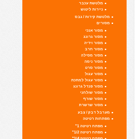
מלטשת עכבר
ניירות ליטוש
מלטשת קירות / גבס
מסורים
מסור אנכי
מסור גרונג
מסור וידיה
מסור חרב
מסור מסילה
מסור נימה
מסור סרט
מסור עגול
מסור עגול למתכת
מסור פנדל גרונג
מסור שולחני
מסור שורף
מסור שרשרת
מערבל דבק / צבע
מפתחות רטיטה
מפתח רטיטה 1"
מפתח רטיטה 1/2"
מפתח רטיטה 3/4"