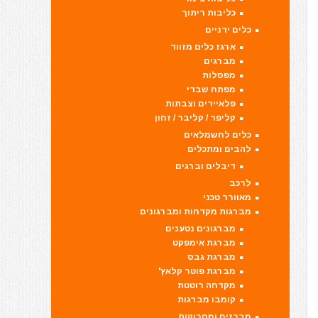
כליבות ריתוך
כלים ידניים
ארגז כלים מזווד
מברגים
מפסלות
מפתח שבדי
פלאיירים וצבתות
קליפר / קליבר / זחון
כלים לחשמלאים
להבים ומתכלים
דיבלים וברגים
לרכב
מאוורר טכני
מברגות מקדחות ומברגונים
מברגונים נטענים
מברגת אימפקט
מברגת גבס
מברגת פוטר קלאץ'
מקדחה רוטטת
קומבו מברגות
מברזים ומחרוקות