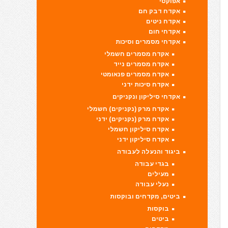
אפוקסי
אקדח דבק חם
אקדח ניטים
אקדחי חום
אקדחי מסמרים וסיכות
אקדח מסמרים חשמלי
אקדח מסמרים נייד
אקדח מסמרים פנאומטי
אקדח סיכות ידני
אקדחי סיליקון ונקניקים
אקדח מרק (נקניקים) חשמלי
אקדח מרק (נקניקים) ידני
אקדח סיליקון חשמלי
אקדח סיליקון ידני
ביגוד והנעלה לעבודה
בגדי עבודה
מעילים
נעלי עבודה
ביטים, מקדחים ובוקסות
בוקסות
ביטים