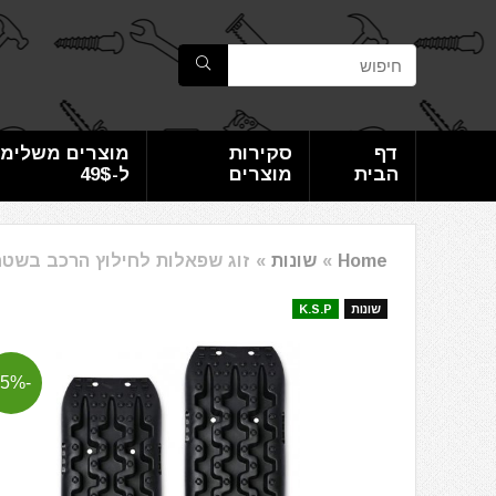
דף
סקירות
מוצרים משלימי
הבית
מוצרים
ל-49$
Home
»
שונות
»
זוג שפאלות לחילוץ הרכב בשטח מבית
שונות
K.S.P
-25%