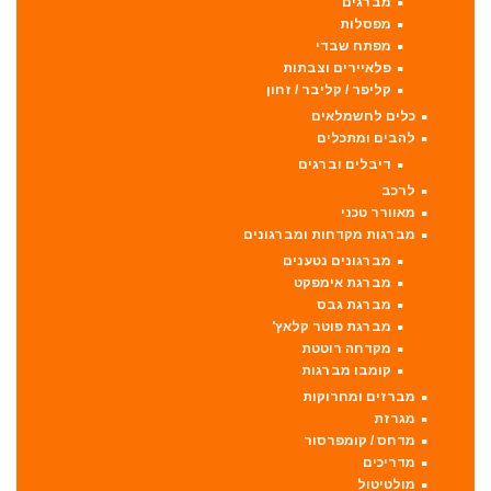
מברגים
מפסלות
מפתח שבדי
פלאיירים וצבתות
קליפר / קליבר / זחון
כלים לחשמלאים
להבים ומתכלים
דיבלים וברגים
לרכב
מאוורר טכני
מברגות מקדחות ומברגונים
מברגונים נטענים
מברגת אימפקט
מברגת גבס
מברגת פוטר קלאץ'
מקדחה רוטטת
קומבו מברגות
מברזים ומחרוקות
מגרזת
מדחס / קומפרסור
מדריכים
מולטיטול