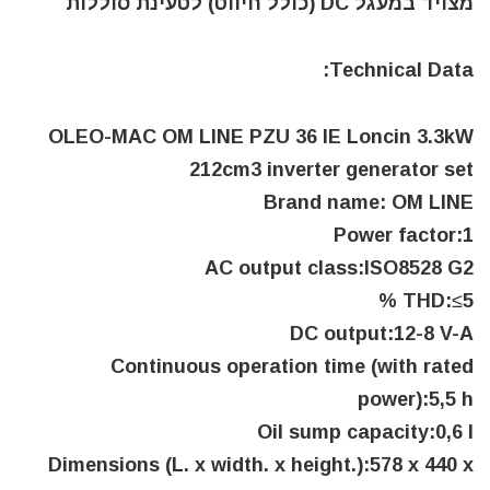
מצויד במעגל DC (כולל חיווט) לטעינת סוללות
Technical Data:
OLEO-MAC OM LINE PZU 36 IE Loncin 3.3kW
212cm3 inverter generator set
Brand name: OM LINE
Power factor:1
AC output class:ISO8528 G2
THD:≤5 %
DC output:12-8 V-A
Continuous operation time (with rated
power):5,5 h
Oil sump capacity:0,6 l
Dimensions (L. x width. x height.):578 x 440 x