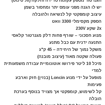
הגנרטור מספק עקומה סדירה וחלקה (גל סינוס)
יש לו הגנה מפני עומס יתר ומחסור בשמן
עיצוב קומפקטי קל לנשיאה ולהובלה
הספק מקסימלי 3300 וואט
2x שקע 230V
מנוע חסכוני – שורף פחות דלק מגנרטור קלאסי
התנעה ידנית עם כבל מתנע
משקל נמוך של היחידה – 45 ק"ג
פעולה שקטה מאוד (עיצוב מובנה)
מיכל 10 ליטר פירושו אוטונומיית עבודה משמעותית
למדי
מופעל על ידי מנוע Loncin (בנזין) חזק וארבע
פעימות
קל לשימוש, קומפקטי אך מצויד בנוסף בערכת
הובלה