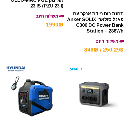
אולימק OLEO-MAC PGE
23 IS (PZU 23 I)
תחנת כוח ניידת אנקר עם
🚛 משלוח חינם
פאנל סולארי Anker SOLIX
1990₪
C300 DC Power Bank
Station – 288Wh
🚛 משלוח חינם
250.29$ / 846₪