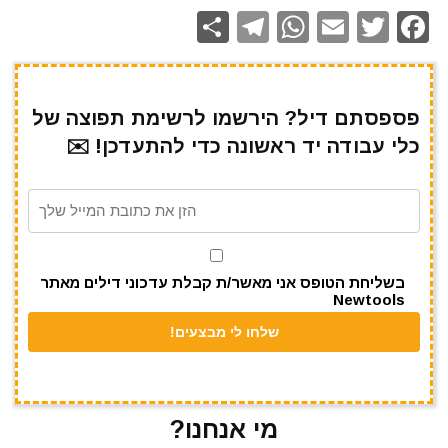
S
T
W
E
T
F
h
el
h
m
w
a
ar
e
at
ai
it
c
e
gr
s
l
te
e
פספסתם דיל? הירשמו לרשימת תפוצה של
כלי עבודה יד ראשונה כדי להתעדכן! ✉️
a
A
r
b
m
p
o
p
o
k
בשליחת הטופס אני מאשר/ת קבלת עדכוני דילים מאתר
Newtools
מי אנחנו?