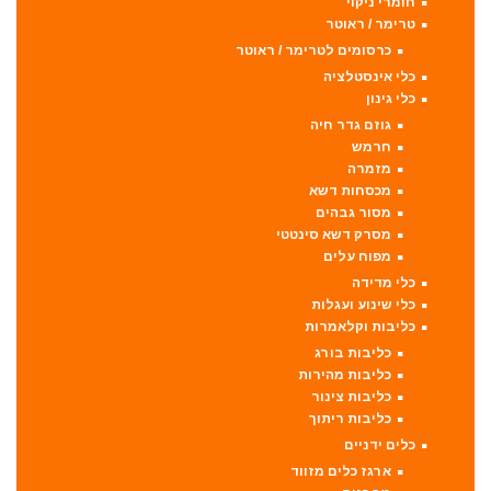
חומרי ניקוי
טרימר / ראוטר
כרסומים לטרימר / ראוטר
כלי אינסטלציה
כלי גינון
גוזם גדר חיה
חרמש
מזמרה
מכסחות דשא
מסור גבהים
מסרק דשא סינטטי
מפוח עלים
כלי מדידה
כלי שינוע ועגלות
כליבות וקלאמרות
כליבות בורג
כליבות מהירות
כליבות צינור
כליבות ריתוך
כלים ידניים
ארגז כלים מזווד