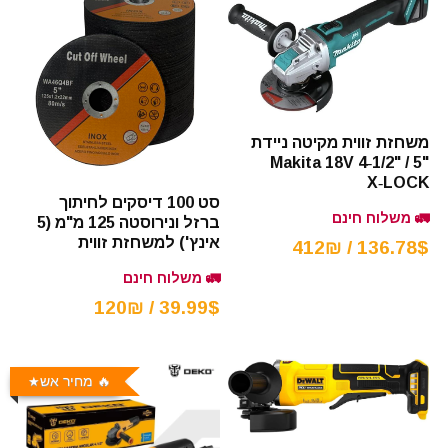
משחזת זווית מקיטה ניידת
Makita 18V 4‑1/2" / 5"
X‑LOCK
סט 100 דיסקים לחיתוך
🚛 משלוח חינם
ברזל ונירוסטה 125 מ"מ (5
אינץ') למשחזת זווית
136.78$ / 412₪
🚛 משלוח חינם
39.99$ / 120₪
🔥 מחיר אש