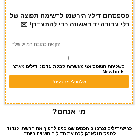
ar
e
at
ai
it
c
e
gr
s
l
te
e
פספסתם דיל? הירשמו לרשימת תפוצה של
כלי עבודה יד ראשונה כדי להתעדכן! ✉️
a
A
r
b
m
p
o
p
o
k
בשליחת הטופס אני מאשר/ת קבלת עדכוני דילים מאתר
Newtools
מי אנחנו?
כרישי דילים וצרכנים חכמים שמוכנים להפוך את הרשת, לנדנד
לספקים ולארגן לכם את הדילים השווים ביותר.