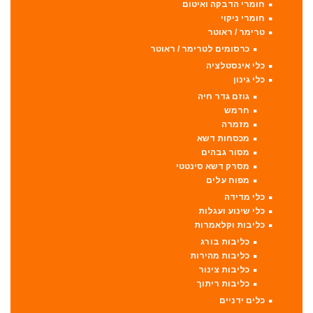
חומרי הדבקה ואיטום
חומרי ניקוי
טרימר / ראוטר
כרסומים לטרימר / ראוטר
כלי אינסטלציה
כלי גינון
גוזם גדר חיה
חרמש
מזמרה
מכסחות דשא
מסור גבהים
מסרק דשא סינטטי
מפוח עלים
כלי מדידה
כלי שינוע ועגלות
כליבות וקלאמרות
כליבות בורג
כליבות מהירות
כליבות צינור
כליבות ריתוך
כלים ידניים