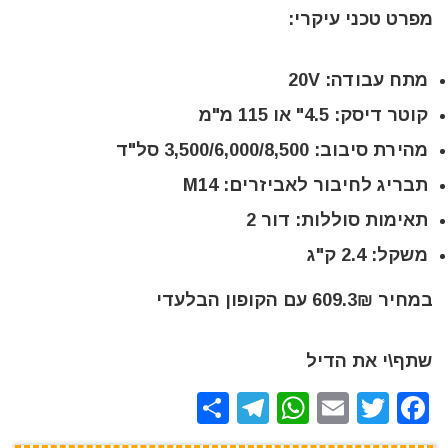
מפרט טכני עיקרי:
מתח עבודה: 20V
קוטר דיסק: 4.5" או 115 מ"מ
מהירת סיבוב: 3,500/6,000/8,500 סל"ד
תבריג לחיבור לאביזרים: M14
תאימות סוללות: דור 2
משקל: 2.4 ק"ג
במחיר 609.3₪ עם הקופון הבלעדי
שתף\י את הדיל
S
T
W
E
T
F
h
el
h
m
w
a