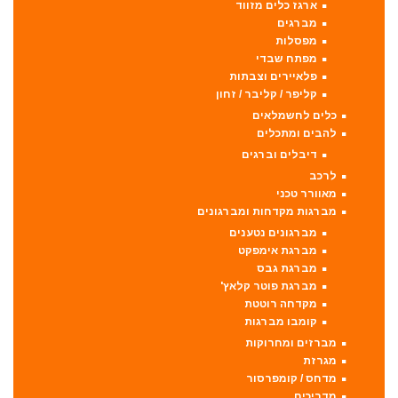
ארגז כלים מזווד
מברגים
מפסלות
מפתח שבדי
פלאיירים וצבתות
קליפר / קליבר / זחון
כלים לחשמלאים
להבים ומתכלים
דיבלים וברגים
לרכב
מאוורר טכני
מברגות מקדחות ומברגונים
מברגונים נטענים
מברגת אימפקט
מברגת גבס
מברגת פוטר קלאץ'
מקדחה רוטטת
קומבו מברגות
מברזים ומחרוקות
מגרזת
מדחס / קומפרסור
מדריכים