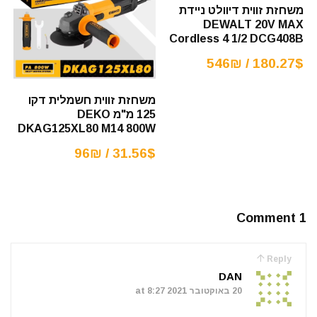
משחזת זווית דיוולט ניידת
DEWALT 20V MAX
Cordless 4 1/2 DCG408B
180.27$ / 546₪
משחזת זווית חשמלית דקו
125 מ"מ DEKO
DKAG125XL80 M14 800W
31.56$ / 96₪
1 Comment
Reply
DAN
20 באוקטובר 2021 at 8:27