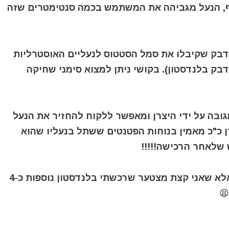
ף, הנעל מגביהה את המשתמש בכמה סנטימטרים שזה
דבק שקיבלו את סמל הסטטוס לנעליים האוסטרליות
בק בלנדסטון). בקושי ניתן למצוא סימני שחיקה
מגובה על ידי היצרן ומאפשר ללקוח להחזיר את הנעל
 היצרן כ"כ מאמין בנוחות הפטנטים ששתל בנעליו שהוא
 שלאחר הרכישה!!!!!
⭕ אני את שלי, לא רק שלא רוצה להחזיר, אלא שאני קצת מצטער שרכשתי בלנדסטון נוספות כ-4
😫