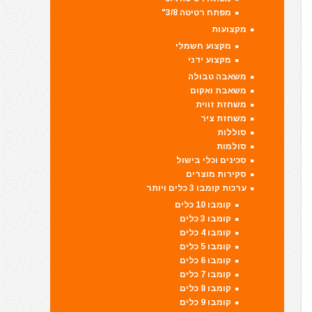
מפתח רטיטה 3/8"
מקצועות
מקצוע חשמלי
מקצוע ידני
משאבה טבולה
משאבת ואקום
משחזת זווית
משחזת ציר
סוללות
סולמות
סכינים וכלי בישול
סקירות מוצרים
ערכות קומבו 3 כלים ויותר
קומבו 10 כלים
קומבו 3 כלים
קומבו 4 כלים
קומבו 5 כלים
קומבו 6 כלים
קומבו 7 כלים
קומבו 8 כלים
קומבו 9 כלים