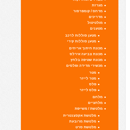
מגרזת
מדחס / קומפרסור
מדריכים
מולטיטול
מטענים
מטען סוללות לרכב
מטען סוללות קירי
מכונת חיתוך אריחים
מכונת צביעה אירלס
מכונת שטיפה בלחץ
מכשירי מדידה ופלסים
מטר
מטר לייזר
פלס
פלס לייזר
מלחם
מלחציים
מלטשת / משייפת
מלטשת אקסצנטרית
מלטשת מרובעת
מלטשת סרט