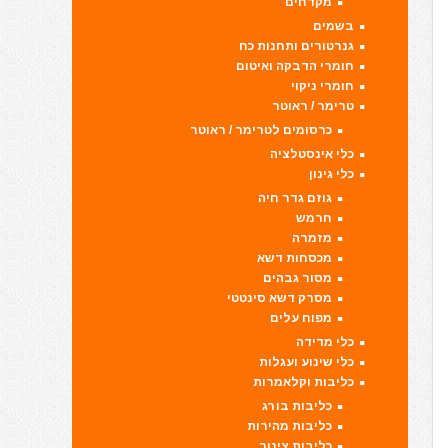
מקדחים
בשמים
גנרטורים ותחנות כח
חומרי הדבקה ואיטום
חומרי ניקוי
טרימר / ראוטר
כרסומים לטרימר / ראוטר
כלי אינסטלציה
כלי גינון
גוזם גדר חיה
חרמש
מזמרה
מכסחות דשא
מסור גבהים
מסרק דשא סינטטי
מפוח עלים
כלי מדידה
כלי שינוע ועגלות
כליבות וקלאמרות
כליבות בורג
כליבות מהירות
כליבות צינור