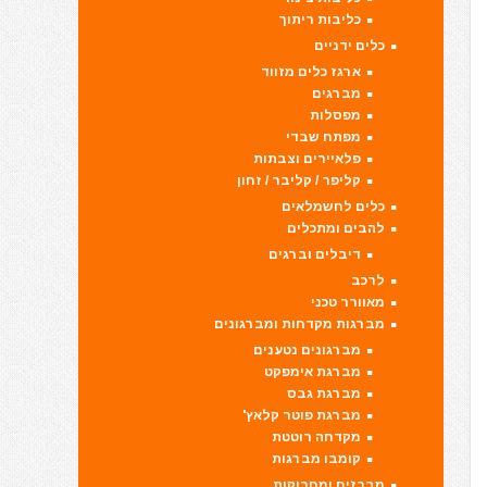
כליבות ריתוך
כלים ידניים
ארגז כלים מזווד
מברגים
מפסלות
מפתח שבדי
פלאיירים וצבתות
קליפר / קליבר / זחון
כלים לחשמלאים
להבים ומתכלים
דיבלים וברגים
לרכב
מאוורר טכני
מברגות מקדחות ומברגונים
מברגונים נטענים
מברגת אימפקט
מברגת גבס
מברגת פוטר קלאץ'
מקדחה רוטטת
קומבו מברגות
מברזים ומחרוקות