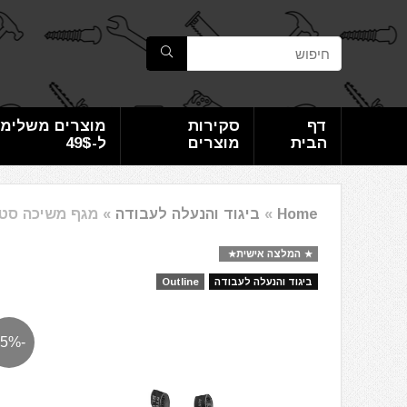
דף
סקירות
מוצרים משלימי
הבית
מוצרים
ל-49$
Home
»
ביגוד והנעלה לעבודה
»
מגף משיכה סטיל בלו הובארט obart
המלצה אישית
ביגוד והנעלה לעבודה
Outline
-15%