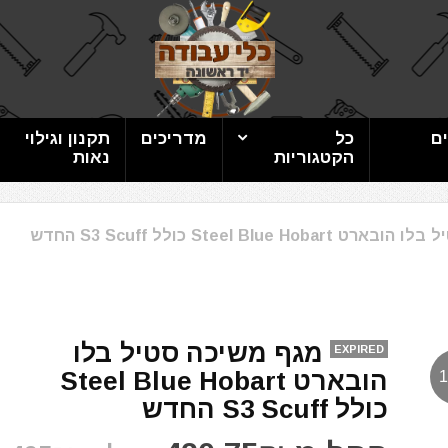
ם
כל
מדריכים
תקנון וגילוי
הקטגוריות
נאות
Steel Blue H כולל S3 Scuff החדש
מגף משיכה סטיל בלו
EXPIRED
הובארט Steel Blue Hobart
כולל S3 Scuff החדש