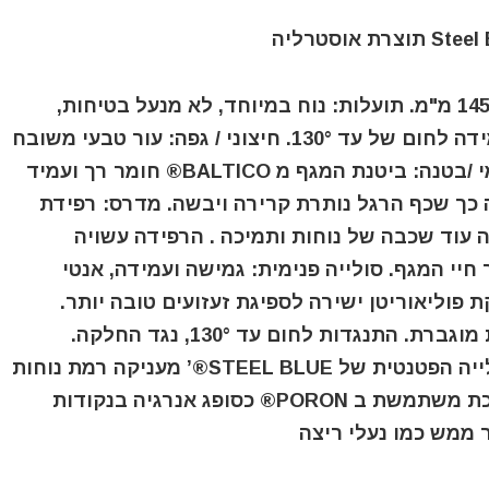
מגף משיכה (PULL ON) גובה מעל הקרסול 145 מ"מ. תועלות: נוח במיוחד, לא מנעל בטיחות,
אנטיסטטי, נגד מים, נגד החלקה, סולייה עמידה לחום של עד 130°. חיצוני / גפה: עור טבעי משובח
מניו זילנד. נגד מים. תפור בחוט ניילון. פנימי /בטנה: ביטנת המגף מ BALTICO® חומר רך ועמיד
 כך שכף הרגל נותרת קרירה ויבשה. מדרס: רפידת
 עוד שכבה של נוחות ותמיכה . הרפידה עשויה
חיי המגף. סולייה פנימית: גמישה ועמידה, אנטי
 פוליאוריטן ישירה לספיגת זעזועים טובה יותר.
סוליה חיצונית: TPU אנטי סטטית , לעמידות מוגברת. התנגדות לחום עד 130°, נגד החלקה.
TRISOLE® טכנולוגיית נוחות- מערכת הסולייה הפטנטית של STEEL BLUE®’ מעניקה רמת נוחות
גבוהה, בלימת זעזועים והחזר אנרגי. המערכת משתמשת ב PORON® כסופג אנרגיה בנקודות
 ממש כמו נעלי ריצה