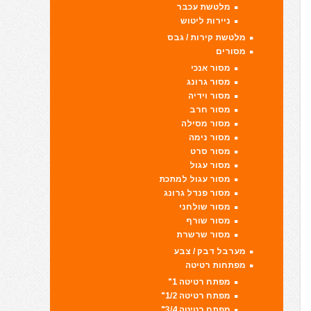
מלטשת עכבר
ניירות ליטוש
מלטשת קירות / גבס
מסורים
מסור אנכי
מסור גרונג
מסור וידיה
מסור חרב
מסור מסילה
מסור נימה
מסור סרט
מסור עגול
מסור עגול למתכת
מסור פנדל גרונג
מסור שולחני
מסור שורף
מסור שרשרת
מערבל דבק / צבע
מפתחות רטיטה
מפתח רטיטה 1"
מפתח רטיטה 1/2"
מפתח רטיטה 3/4"