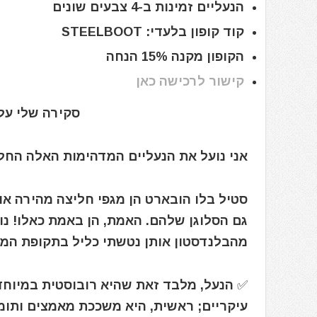
הנעליים זמינות ב-4 צבעים שונים
קוד קופון בלעדי: STEELBOOT
הקופון מקנה 15% הנחה
קישור לרכישה כאן
סקירה שלי על 
אני נועל את הנעליים המדהימות האלה החל מה-07/07/2020 וכעת סוגר 💯 ימים
גם הסלוגן שלהם. האמת, הן באמת כאלו! נוח
מהבלנדסטון אותן נטשתי כליל בתקופת המב
✅ הנעל, מלבד זאת שהיא רובוסטית במיוחד,
עיקריים; ראשית, היא משככת מאמצים ותומכ