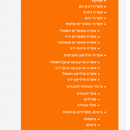
אפוקסי
אקדח דבק חם
אקדח ניטים
אקדחי חום
אקדחי מסמרים וסיכות
אקדח מסמרים חשמלי
אקדח מסמרים נייד
אקדח מסמרים פנאומטי
אקדח סיכות ידני
אקדחי סיליקון ונקניקים
אקדח מרק (נקניקים) חשמלי
אקדח מרק (נקניקים) ידני
אקדח סיליקון חשמלי
אקדח סיליקון ידני
ביגוד והנעלה לעבודה
בגדי עבודה
מעילים
נעלי עבודה
ביטים, מקדחים ובוקסות
בוקסות
ביטים