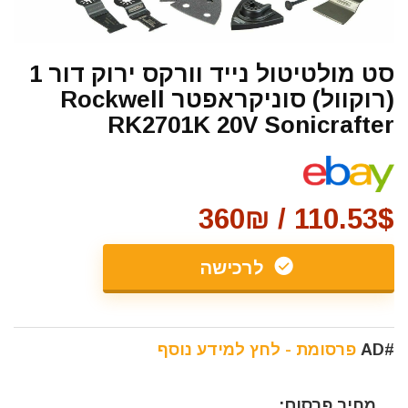
סט מולטיטול נייד וורקס ירוק דור 1
(רוקוול) סוניקראפטר Rockwell
RK2701K 20V Sonicrafter
110.53$ / 360₪
לרכישה
#AD
פרסומת - לחץ למידע נוסף
מחיר פרסום: