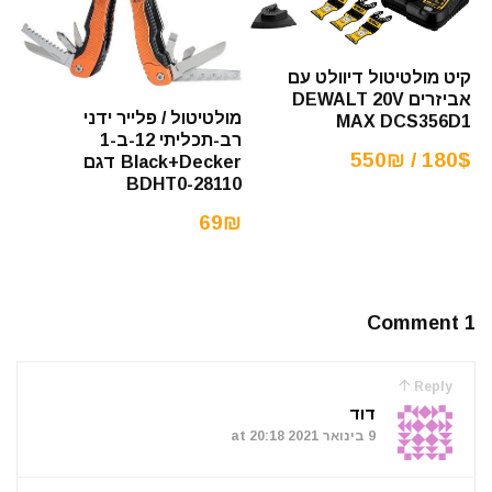
קיט מולטיטול דיוולט עם
אביזרים DEWALT 20V
מולטיטול / פלייר ידני
MAX DCS356D1
רב-תכליתי 12-ב-1
180$ / 550₪
Black+Decker דגם
BDHT0-28110
69₪
1 Comment
Reply
דוד
9 בינואר 2021 at 20:18