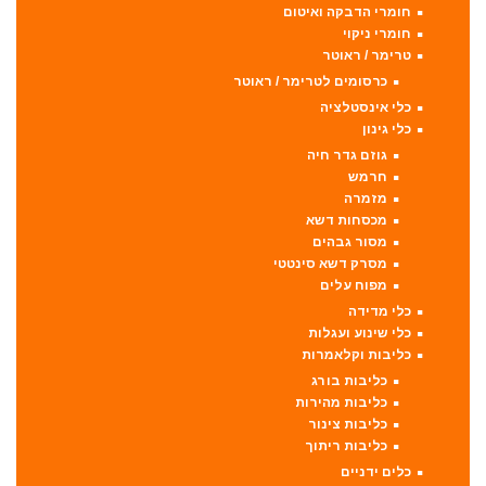
חומרי הדבקה ואיטום
חומרי ניקוי
טרימר / ראוטר
כרסומים לטרימר / ראוטר
כלי אינסטלציה
כלי גינון
גוזם גדר חיה
חרמש
מזמרה
מכסחות דשא
מסור גבהים
מסרק דשא סינטטי
מפוח עלים
כלי מדידה
כלי שינוע ועגלות
כליבות וקלאמרות
כליבות בורג
כליבות מהירות
כליבות צינור
כליבות ריתוך
כלים ידניים