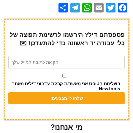
S
T
W
E
T
F
h
el
h
m
w
a
ar
e
at
ai
it
c
e
gr
s
l
te
e
פספסתם דיל? הירשמו לרשימת תפוצה של
כלי עבודה יד ראשונה כדי להתעדכן! ✉️
a
A
r
b
m
p
o
p
o
k
בשליחת הטופס אני מאשר/ת קבלת עדכוני דילים מאתר
Newtools
מי אנחנו?