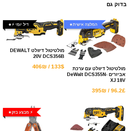
בדוק גם
המלצה אישית
דיל יומי ⚡️
מולטיטול דיוולט DEWALT
20V DCS356B
133$ / 406₪
מולטיטול דיוולט עם ערכת
אביזרים DeWalt DCS355N-
XJ 18V
96.2£ / 395₪
⚡️ מבצע בזק