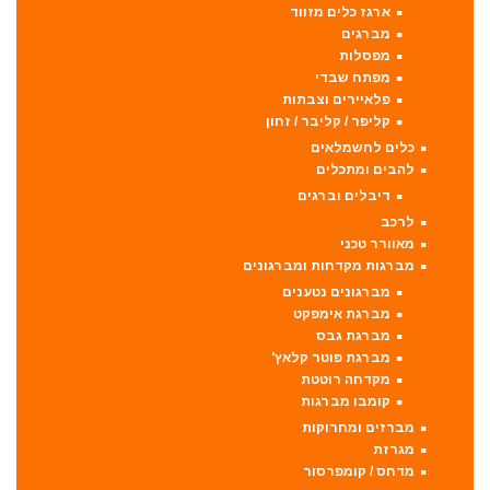
ארגז כלים מזווד
מברגים
מפסלות
מפתח שבדי
פלאיירים וצבתות
קליפר / קליבר / זחון
כלים לחשמלאים
להבים ומתכלים
דיבלים וברגים
לרכב
מאוורר טכני
מברגות מקדחות ומברגונים
מברגונים נטענים
מברגת אימפקט
מברגת גבס
מברגת פוטר קלאץ'
מקדחה רוטטת
קומבו מברגות
מברזים ומחרוקות
מגרזת
מדחס / קומפרסור