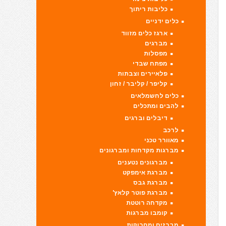
כליבות ריתוך
כלים ידניים
ארגז כלים מזווד
מברגים
מפסלות
מפתח שבדי
פלאיירים וצבתות
קליפר / קליבר / זחון
כלים לחשמלאים
להבים ומתכלים
דיבלים וברגים
לרכב
מאוורר טכני
מברגות מקדחות ומברגונים
מברגונים נטענים
מברגת אימפקט
מברגת גבס
מברגת פוטר קלאץ'
מקדחה רוטטת
קומבו מברגות
מברזים ומחרוקות