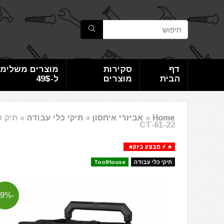
דף
סקירות
מוצרים משלימי
הבית
מוצרים
ל-49$
Home
»
אביזרי איחסון
»
תיקי כלי עבודה
»
CT-61-22
⚡️ מבצע בזק
תיקי כלי עבודה
ToolHouse
-29%