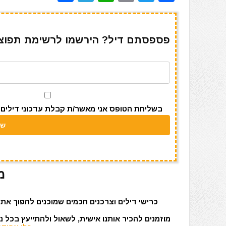
h
el
h
m
w
a
ar
e
at
ai
it
c
e
gr
s
l
te
e
פספסתם דיל? הירשמו לרשימת תפוצה 
a
A
r
b
m
p
o
p
o
k
בשליחת הטופס אני מאשר/ת קבלת עדכוני דילים מאתר s
מ
כרישי דילים וצרכנים חכמים שמוכנים להפוך את 
מוזמנים להכיר אותנו אישית, לשאול ולהתייעץ בכל 