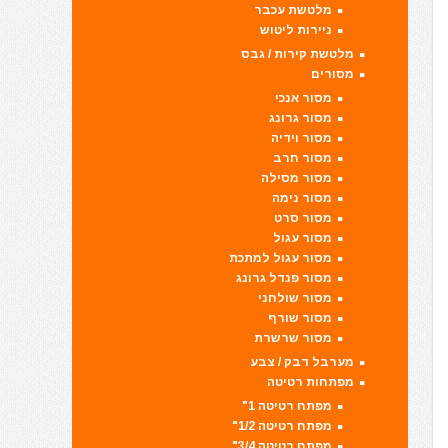
מלטשת עכבר
ניירות ליטוש
מלטשת קירות / גבס
מסורים
מסור אנכי
מסור גרונג
מסור וידיה
מסור חרב
מסור מסילה
מסור נימה
מסור סרט
מסור עגול
מסור עגול למתכת
מסור פנדל גרונג
מסור שולחני
מסור שורף
מסור שרשרת
מערבל דבק / צבע
מפתחות רטיטה
מפתח רטיטה 1"
מפתח רטיטה 1/2"
מפתח רטיטה 3/4"