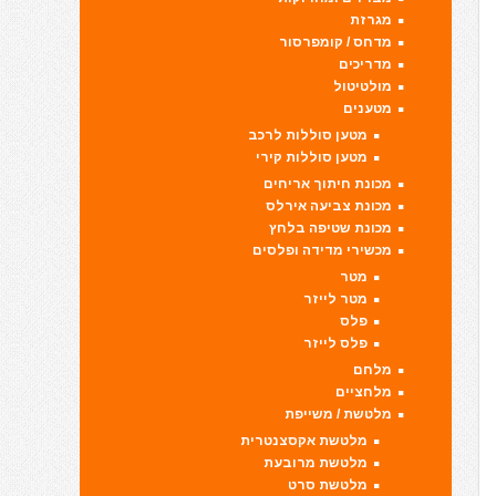
מגרזת
מדחס / קומפרסור
מדריכים
מולטיטול
מטענים
מטען סוללות לרכב
מטען סוללות קירי
מכונת חיתוך אריחים
מכונת צביעה אירלס
מכונת שטיפה בלחץ
מכשירי מדידה ופלסים
מטר
מטר לייזר
פלס
פלס לייזר
מלחם
מלחציים
מלטשת / משייפת
מלטשת אקסצנטרית
מלטשת מרובעת
מלטשת סרט