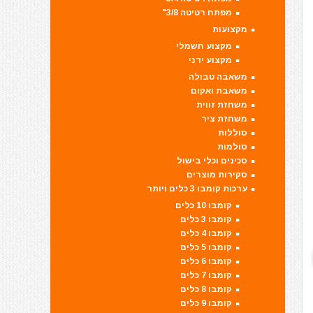
מפתח רטיטה 3/8"
מקצועות
מקצוע חשמלי
מקצוע ידני
משאבה טבולה
משאבת ואקום
משחזת זווית
משחזת ציר
סוללות
סולמות
סכינים וכלי בישול
סקירות מוצרים
ערכות קומבו 3 כלים ויותר
קומבו 10 כלים
קומבו 3 כלים
קומבו 4 כלים
קומבו 5 כלים
קומבו 6 כלים
קומבו 7 כלים
קומבו 8 כלים
קומבו 9 כלים