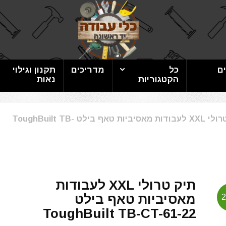
ם
כל
מדריכים
תקנון וגילוי
הקטגוריות
נאות
תיק טרולי XXL לעבודות מאסיביות טאף בילט ToughBuilt TB-
תיק טרולי XXL לעבודות
מאסיביות טאף בילט
ToughBuilt TB-CT-61-22