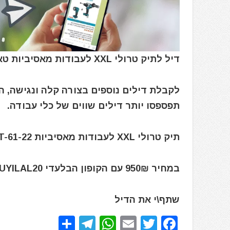
דיל לתיק טרולי XXL לעבודות מאסיביות טאף בילט ToughBuilt TB-CT-61-22
לקבלת דילים נוספים בצורה קלה ונגישה, 
תפספסו יותר דילים שווים של כלי עבודה.
תיק טרולי XXL לעבודות מאסיביות ToughBuilt TB-CT-61-22
במחיר 950₪ עם הקופון הבלעדי BUYILAL20
שתף\י את הדיל
S
T
W
E
T
F