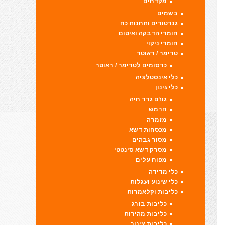
מקדחים
בשמים
גנרטורים ותחנות כח
חומרי הדבקה ואיטום
חומרי ניקוי
טרימר / ראוטר
כרסומים לטרימר / ראוטר
כלי אינסטלציה
כלי גינון
גוזם גדר חיה
חרמש
מזמרה
מכסחות דשא
מסור גבהים
מסרק דשא סינטטי
מפוח עלים
כלי מדידה
כלי שינוע ועגלות
כליבות וקלאמרות
כליבות בורג
כליבות מהירות
כליבות צינור