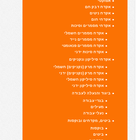
אפוקסי
אקדח דבק חם
אקדח ניטים
אקדחי חום
אקדחי מסמרים וסיכות
אקדח מסמרים חשמלי
אקדח מסמרים נייד
אקדח מסמרים פנאומטי
אקדח סיכות ידני
אקדחי סיליקון ונקניקים
אקדח מרק (נקניקים) חשמלי
אקדח מרק (נקניקים) ידני
אקדח סיליקון חשמלי
אקדח סיליקון ידני
ביגוד והנעלה לעבודה
בגדי עבודה
מעילים
נעלי עבודה
ביטים, מקדחים ובוקסות
בוקסות
ביטים