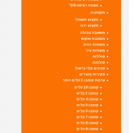
מפתח רטיטה 3/8"
מקצועות
מקצוע חשמלי
מקצוע ידני
משאבה טבולה
משאבת ואקום
משחזת זווית
משחזת ציר
סוללות
סולמות
סכינים וכלי בישול
סקירות מוצרים
ערכות קומבו 3 כלים ויותר
קומבו 10 כלים
קומבו 3 כלים
קומבו 4 כלים
קומבו 5 כלים
קומבו 6 כלים
קומבו 7 כלים
קומבו 8 כלים
קומבו 9 כלים