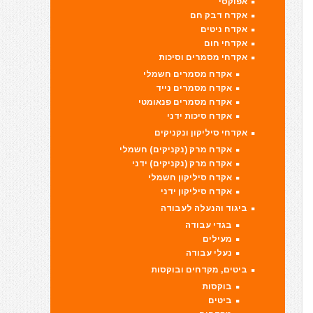
אפוקסי
אקדח דבק חם
אקדח ניטים
אקדחי חום
אקדחי מסמרים וסיכות
אקדח מסמרים חשמלי
אקדח מסמרים נייד
אקדח מסמרים פנאומטי
אקדח סיכות ידני
אקדחי סיליקון ונקניקים
אקדח מרק (נקניקים) חשמלי
אקדח מרק (נקניקים) ידני
אקדח סיליקון חשמלי
אקדח סיליקון ידני
ביגוד והנעלה לעבודה
בגדי עבודה
מעילים
נעלי עבודה
ביטים, מקדחים ובוקסות
בוקסות
ביטים