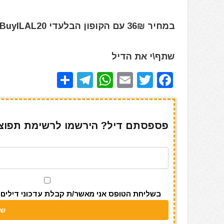
במחיר 36₪ עם הקופון הבלעדי BuyILAL20
שתף\י את הדיל
S
T
W
E
T
F
h
el
h
m
w
a
ar
e
at
ai
it
c
e
gr
s
l
te
e
פספסתם דיל? הירשמו לרשימת תפוצה 
a
A
r
b
m
p
o
p
o
k
בשליחת הטופס אני מאשר/ת קבלת עדכוני דילים מאתר s