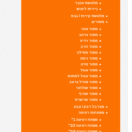
מלטשת עכבר
ניירות ליטוש
מלטשת קירות / גבס
מסורים
מסור אנכי
מסור גרונג
מסור וידיה
מסור חרב
מסור מסילה
מסור נימה
מסור סרט
מסור עגול
מסור עגול למתכת
מסור פנדל גרונג
מסור שולחני
מסור שורף
מסור שרשרת
מערבל דבק / צבע
מפתחות רטיטה
מפתח רטיטה 1"
מפתח רטיטה 1/2"
מפתח רטיטה 3/4"