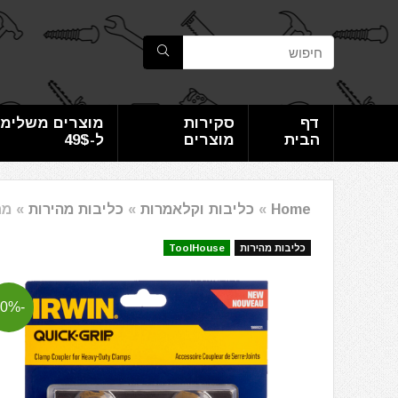
דף
סקירות
מוצרים משלימי
הבית
מוצרים
ל-49$
Home
»
כליבות וקלאמרות
»
כליבות מהירות
»
מחב
כליבות מהירות
ToolHouse
-20%