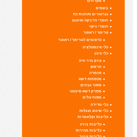
מקדחים
בשמים
גנרטורים ותחנות כח
חומרי הדבקה ואיטום
חומרי ניקוי
טרימר / ראוטר
כרסומים לטרימר / ראוטר
כלי אינסטלציה
כלי גינון
גוזם גדר חיה
חרמש
מזמרה
מכסחות דשא
מסור גבהים
מסרק דשא סינטטי
מפוח עלים
כלי מדידה
כלי שינוע ועגלות
כליבות וקלאמרות
כליבות בורג
כליבות מהירות
כליבות צינור