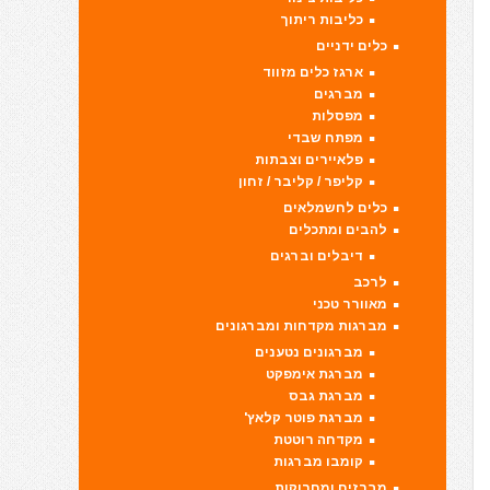
כליבות ריתוך
כלים ידניים
ארגז כלים מזווד
מברגים
מפסלות
מפתח שבדי
פלאיירים וצבתות
קליפר / קליבר / זחון
כלים לחשמלאים
להבים ומתכלים
דיבלים וברגים
לרכב
מאוורר טכני
מברגות מקדחות ומברגונים
מברגונים נטענים
מברגת אימפקט
מברגת גבס
מברגת פוטר קלאץ'
מקדחה רוטטת
קומבו מברגות
מברזים ומחרוקות