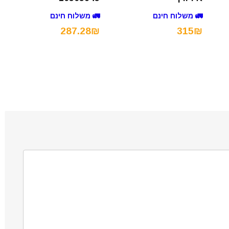
🚛 משלוח חינם
🚛 משלוח חינם
287.28₪
315₪