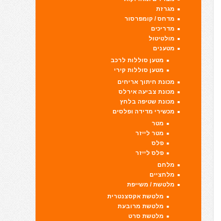
מגרזת
מדחס / קומפרסור
מדריכים
מולטיטול
מטענים
מטען סוללות לרכב
מטען סוללות קירי
מכונת חיתוך אריחים
מכונת צביעה אירלס
מכונת שטיפה בלחץ
מכשירי מדידה ופלסים
מטר
מטר לייזר
פלס
פלס לייזר
מלחם
מלחציים
מלטשת / משייפת
מלטשת אקסצנטרית
מלטשת מרובעת
מלטשת סרט