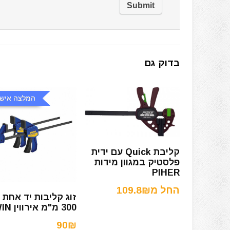
בדוק גם
המלצה אישי
קליבת Quick עם ידית
פלסטיק במגוון מידות
PIHER
החל מ109.8₪
זוג קליבות יד אחת מ
300 מ"מ אירווין IRWIN
90₪