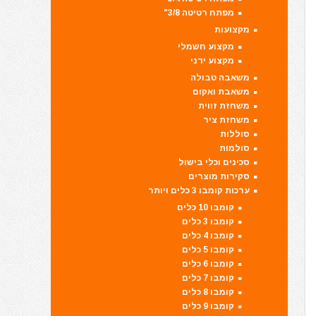
מפתח רטיטה 3/8"
מקצועות
מקצוע חשמלי
מקצוע ידני
משאבה טבולה
משאבת ואקום
משחזת זווית
משחזת ציר
סוללות
סולמות
סכינים וכלי בישול
סקירות מוצרים
ערכות קומבו 3 כלים ויותר
קומבו 10 כלים
קומבו 3 כלים
קומבו 4 כלים
קומבו 5 כלים
קומבו 6 כלים
קומבו 7 כלים
קומבו 8 כלים
קומבו 9 כלים