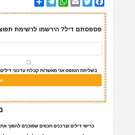
S
T
W
E
T
F
h
el
h
m
w
a
ar
e
at
ai
it
c
e
gr
s
l
te
e
פספסתם דיל? הירשמו לרשימת תפוצה 
a
A
r
b
m
p
o
p
o
k
בשליחת הטופס אני מאשר/ת קבלת עדכוני דילים מאתר s
מ
כרישי דילים וצרכנים חכמים שמוכנים להפוך את 