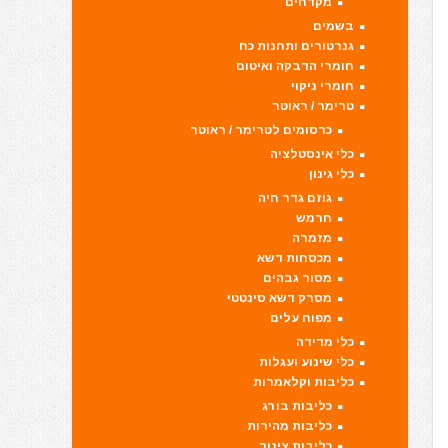
מקדחים
בשמים
גנרטורים ותחנות כח
חומרי הדבקה ואיטום
חומרי ניקוי
טרימר / ראוטר
כרסומים לטרימר / ראוטר
כלי אינסטלציה
כלי גינון
גוזם גדר חיה
חרמש
מזמרה
מכסחות דשא
מסור גבהים
מסרק דשא סינטטי
מפוח עלים
כלי מדידה
כלי שינוע ועגלות
כליבות וקלאמרות
כליבות בורג
כליבות מהירות
כליבות צינור