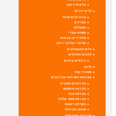
כליבות ריתוך
כלים ידניים
ארגז כלים מזווד
מברגים
מפסלות
מפתח שבדי
פלאיירים וצבתות
קליפר / קליבר / זחון
כלים לחשמלאים
להבים ומתכלים
דיבלים וברגים
לרכב
מאוורר טכני
מברגות מקדחות ומברגונים
מברגונים נטענים
מברגת אימפקט
מברגת גבס
מברגת פוטר קלאץ'
מקדחה רוטטת
קומבו מברגות
מברזים ומחרוקות