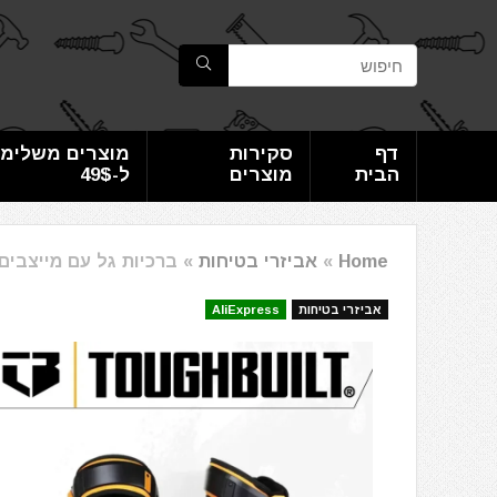
דף
סקירות
מוצרים משלימי
הבית
מוצרים
ל-49$
Home
»
אביזרי בטיחות
»
ברכיות גל עם מייצבים טאף בילט lFit Fanatic
אביזרי בטיחות
AliExpress