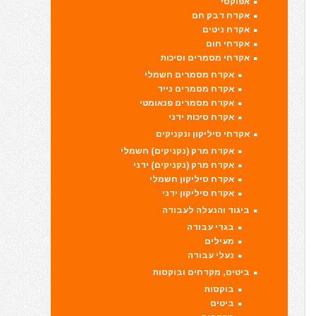
אפוקסי
אקדח דבק חם
אקדח ניטים
אקדחי חום
אקדחי מסמרים וסיכות
אקדח מסמרים חשמלי
אקדח מסמרים נייד
אקדח מסמרים פנאומטי
אקדח סיכות ידני
אקדחי סיליקון ונקניקים
אקדח מרק (נקניקים) חשמלי
אקדח מרק (נקניקים) ידני
אקדח סיליקון חשמלי
אקדח סיליקון ידני
ביגוד והנעלה לעבודה
בגדי עבודה
מעילים
נעלי עבודה
ביטים, מקדחים ובוקסות
בוקסות
ביטים