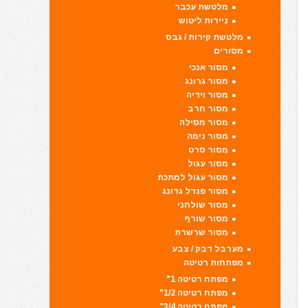
מלטשת עכבר
ניירות ליטוש
מלטשת קירות / גבס
מסורים
מסור אנכי
מסור גרונג
מסור וידיה
מסור חרב
מסור מסילה
מסור נימה
מסור סרט
מסור עגול
מסור עגול למתכת
מסור פנדל גרונג
מסור שולחני
מסור שורף
מסור שרשרת
מערבל דבק / צבע
מפתחות רטיטה
מפתח רטיטה 1"
מפתח רטיטה 1/2"
מפתח רטיטה 3/4"