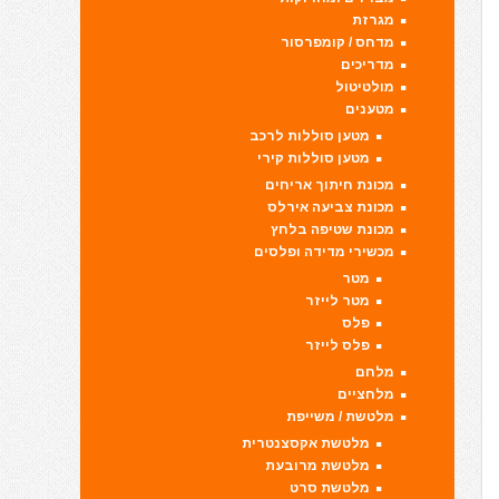
מגרזת
מדחס / קומפרסור
מדריכים
מולטיטול
מטענים
מטען סוללות לרכב
מטען סוללות קירי
מכונת חיתוך אריחים
מכונת צביעה אירלס
מכונת שטיפה בלחץ
מכשירי מדידה ופלסים
מטר
מטר לייזר
פלס
פלס לייזר
מלחם
מלחציים
מלטשת / משייפת
מלטשת אקסצנטרית
מלטשת מרובעת
מלטשת סרט