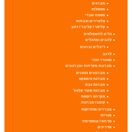
מברגים
מפסלות
מפתח שבדי
פלאיירים וצבתות
קליפר / קליבר / זחון
כלים לחשמלאים
להבים ומתכלים
דיבלים וברגים
לרכב
מאוורר טכני
מברגות מקדחות ומברגונים
מברגונים נטענים
מברגת אימפקט
מברגת גבס
מברגת פוטר קלאץ'
מקדחה רוטטת
קומבו מברגות
מברזים ומחרוקות
מגרזת
מדחס / קומפרסור
מדריכים