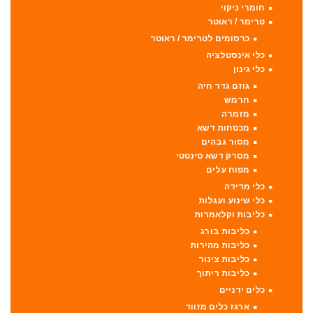
חומרי ניקוי
טרימר / ראוטר
כרסומים לטרימר / ראוטר
כלי אינסטלציה
כלי גינון
גוזם גדר חיה
חרמש
מזמרה
מכסחות דשא
מסור גבהים
מסרק דשא סינטטי
מפוח עלים
כלי מדידה
כלי שינוע ועגלות
כליבות וקלאמרות
כליבות בורג
כליבות מהירות
כליבות צינור
כליבות ריתוך
כלים ידניים
ארגז כלים מזווד