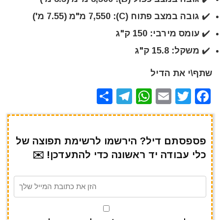
✔️ גובה במצב פתוח (C): 7,550 מ"מ (7.55 מ')
✔️ עומס מירבי: 150 ק"ג
✔️ משקל: 15.8 ק"ג
שתף\י את הדיל
S
T
W
E
T
F
h
el
h
m
w
a
ar
e
at
ai
it
c
e
gr
s
l
te
e
פספסתם דיל? הירשמו לרשימת תפוצה של
כלי עבודה יד ראשונה כדי להתעדכן! ✉️
a
A
r
b
m
p
o
p
o
k